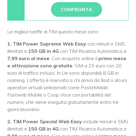
CONFRONTA
Le migliori tariffe di TIM questo mese sono:
1. TIM Power Supreme Web Easy
con minuti e SMS
illimitati e
150 GB in 4G
con TIM Ricarica Automatica a
7,99 euro al mese
. Con acquisto online il
primo mese
e attivazione sono gratuite
. SIM a 25 euro con 20
euro di traffico incluso. In Ue sono disponibili 8 GB in
roaming. L’offerta è riservata a chi arriva da Iliad o alcuni
operatori virtuali selezionati come PosteMobile,
Fastweb Mobile o Coop Voce con portabilità del
numero, che viene eseguita gratuitamente entro tre
giorni lavorativi.
2. TIM Power Special Web Easy
include minuti e SMS
illimitati e
150 GB in 4G
con TIM Ricarica Automatica a
9,99 euro al mese
. Con acquisto online il
primo mese