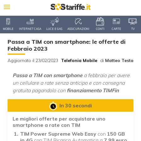
MOBILE
INTERNET CASA
LUCE E GAS
ASSICURAZIONI
CONTI
CARTE
TV
Passa a TIM con smartphone: le offerte di
Febbraio 2023
Aggiornato il 23/02/2023
Telefonia Mobile
di
Matteo Testa
Passa a TIM con smartphone
a febbraio per avere
un cellulare a rate senza anticipo e con consegna
gratuita pagandolo con
finanziamento TIMFin
In 30 secondi
Le migliori offerte per acquistare uno
smartphone a rate con TIM
TIM Power Supreme Web Easy
con
150 GB
in 4G
con TIM Ricarica Automatica a
7,99 euro