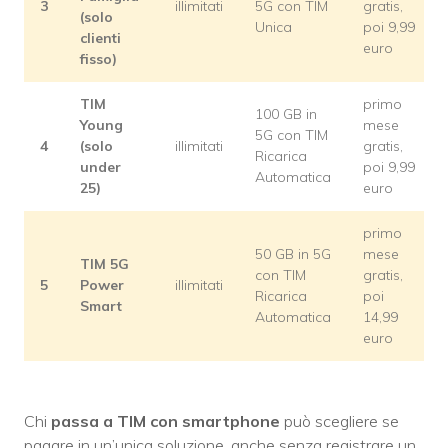
3
illimitati
5G con TIM
gratis,
(solo
Unica
poi 9,99
clienti
euro
fisso)
TIM
primo
100 GB in
Young
mese
5G con TIM
4
(solo
illimitati
gratis,
Ricarica
under
poi 9,99
Automatica
25)
euro
primo
50 GB in 5G
mese
TIM 5G
con TIM
gratis,
5
Power
illimitati
Ricarica
poi
Smart
Automatica
14,99
euro
Chi
passa a TIM con smartphone
può scegliere se
pagare in un’unica soluzione, anche senza registrare un