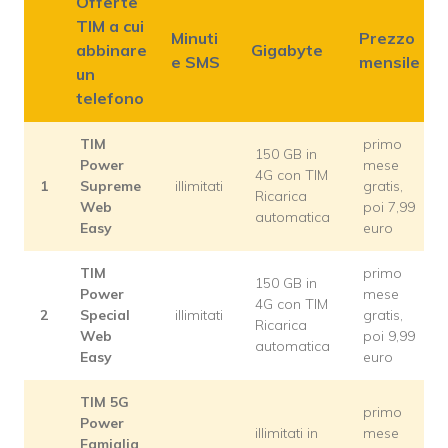
Offerte
TIM a cui
Minuti
Prezzo
abbinare
Gigabyte
e SMS
mensile
un
telefono
TIM
primo
150 GB in
Power
mese
4G con TIM
1
Supreme
illimitati
gratis,
Ricarica
Web
poi 7,99
automatica
Easy
euro
TIM
primo
150 GB in
Power
mese
4G con TIM
2
Special
illimitati
gratis,
Ricarica
Web
poi 9,99
automatica
Easy
euro
TIM 5G
primo
Power
illimitati in
mese
Famiglia