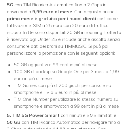
5G
con TIM Ricarica Automatica fino a 2 Gbps in
download a
9,99 euro al mese
. Con acquisto online il
primo mese è gratuito per i nuovi clienti
così come
l’attivazione. SIM a 25 euro con 20 euro di traffico
incluso. In Ue sono disponibili 20 GB in roaming. L’offerta
è riservata agli Under 25 e include anche ascolto senza
consumare dati dei brani su TIMMUSIC. Si può poi
personalizzare la promozione con le seguenti opzioni:
50 GB aggiuntivi a 99 cent in più al mese
100 GB di backup su Google One per 3 mesi a 1,99
euro in più al mese
TIM Games con più di 200 giochi per console su
smartphone e TV a 5 euro in più al mese
TIM One Number per utilizzare lo stesso numero su
smartphone e smartwatch a 99 cent in più al mese
5. TIM 5G Power Smart
con minuti e SMS illimitati e
50 GB
con TIM Ricarica Automatica per navigare fino a
2 Gbps in download a
14,99 euro al mese
. Con