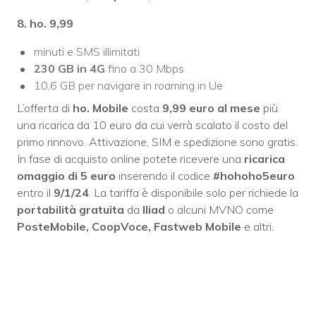
8. ho. 9,99
minuti e SMS illimitati
230 GB
in 4G
fino a 30 Mbps
10,6 GB per navigare in roaming in Ue
L’offerta di
ho. Mobile
costa
9,99 euro al mese
più
una ricarica da 10 euro da cui verrà scalato il costo del
primo rinnovo. Attivazione, SIM e spedizione sono gratis.
In fase di acquisto online potete ricevere una
ricarica
omaggio di 5 euro
inserendo il codice
#hohoho5euro
entro il
9/1/24
. La tariffa è disponibile solo per richiede la
portabilità gratuita
da
Iliad
o alcuni MVNO come
PosteMobile, CoopVoce, Fastweb Mobile
e altri.