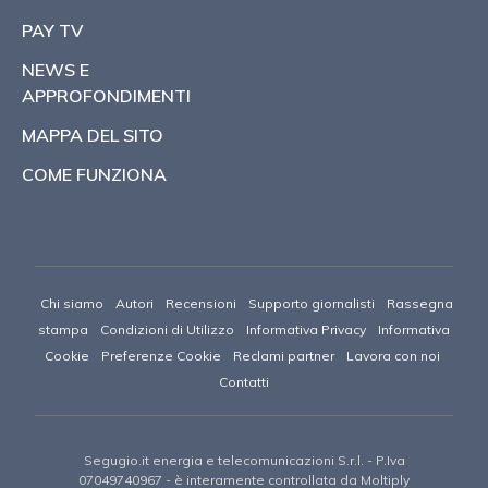
PAY TV
NEWS E
APPROFONDIMENTI
MAPPA DEL SITO
COME FUNZIONA
Chi siamo
Autori
Recensioni
Supporto giornalisti
Rassegna
stampa
Condizioni di Utilizzo
Informativa Privacy
Informativa
Cookie
Preferenze Cookie
Reclami partner
Lavora con noi
Contatti
Segugio.it energia e telecomunicazioni S.r.l.
- P.Iva
07049740967 -
è interamente controllata da Moltiply