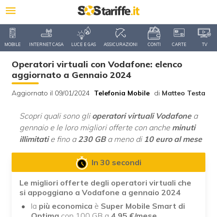
MOBILE
INTERNET CASA
LUCE E GAS
ASSICURAZIONI
CONTI
CARTE
TV
Operatori virtuali con Vodafone: elenco
aggiornato a Gennaio 2024
Aggiornato il 09/01/2024
Telefonia Mobile
di
Matteo Testa
Scopri quali sono gli
operatori virtuali Vodafone
a
gennaio e le loro migliori offerte con anche
minuti
illimitati
e fino a
230 GB
a meno di
10 euro al mese
In 30 secondi
Le migliori offerte degli operatori virtuali che
si appoggiano a Vodafone a gennaio 2024
la
più economica
è
Super Mobile Smart di
Optima
con 100 GB a
4,95 €/mese