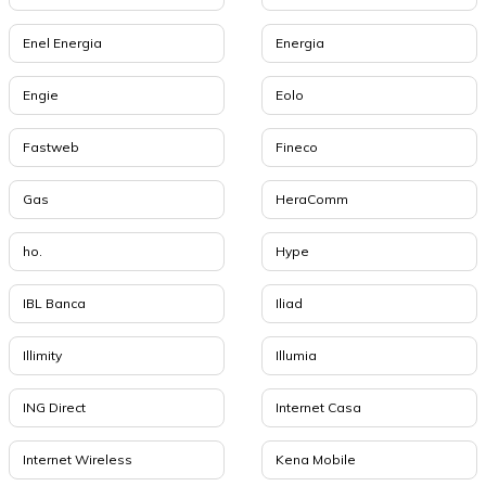
Enel Energia
Energia
Engie
Eolo
Fastweb
Fineco
Gas
HeraComm
ho.
Hype
IBL Banca
Iliad
Illimity
Illumia
ING Direct
Internet Casa
Internet Wireless
Kena Mobile