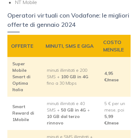
NT Mobile
Operatori virtuali con Vodafone: le migliori
offerte di gennaio 2024
COSTO
OFFERTE
MINUTI, SMS E GIGA
MENSILE
Super
Mobile
minuti illimitati e 200
4,95
Smart di
SMS +
100 GB in 4G
€/mese
Optima
fino a 30 Mbps
Italia
minuti illimitati e 40
5 € per un
Smart
SMS +
50 GB in 4G
+
mese, poi
Reward di
10 GB dal terzo
5,99
1Mobile
rinnovo
€/mese
minuti e SMS illimitati +