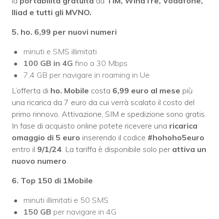
la
portabilità gratuita
da
TIM, WindTre, Vodafone,
Iliad e tutti gli MVNO.
5. ho. 6,99 per nuovi numeri
minuti e SMS illimitati
100 GB
in 4G
fino a 30 Mbps
7,4 GB per navigare in roaming in Ue
L’offerta di
ho. Mobile
costa
6,99 euro al mese
più
una ricarica da 7 euro da cui verrà scalato il costo del
primo rinnovo. Attivazione, SIM e spedizione sono gratis.
In fase di acquisto online potete ricevere una
ricarica
omaggio di 5 euro
inserendo il codice
#hohoho5euro
entro il
9/1/24
. La tariffa è disponibile solo per
attiva un
nuovo numero
.
6. Top 150 di 1Mobile
minuti illimitati e 50 SMS
150 GB
per navigare in 4G