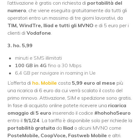
l’attivazione è gratis con richiesta di
portabilità del
numero
, che viene eseguita gratuitamente da tutti gli
operatori entro un massimo di tre giorni lavorativi, da
TIM, WindTre, Iliad e tutti gli MVNO
e di 5 euro per i
clienti di
Vodafone
.
3. ho. 5,99
minuti e SMS illimitati
100 GB in 4G
fino a 30 Mbps
6,4 GB per navigare in roaming in Ue
L’offerta di
ho. Mobile
costa
5,99 euro al mese
più
una ricarica di 6 euro da cui verrà scalato il costo del
primo rinnovo. Attivazione, SIM e spedizione sono gratis.
In fase di acquisto online potete ricevere una
ricarica
omaggio di 5 euro
inserendo il codice
#hohoho5euro
entro il
9/1/24
. La tariffa è disponibile solo per richiede la
portabilità gratuita
da
Iliad
o alcuni MVNO come
PosteMobile, CoopVoce, Fastweb Mobile
e altri.