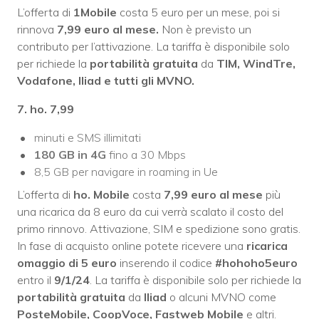
L’offerta di
1Mobile
costa 5 euro per un mese, poi si
rinnova
7,99 euro al mese.
Non è previsto un
contributo per l’attivazione. La tariffa è disponibile solo
per richiede la
portabilità gratuita
da
TIM, WindTre,
Vodafone, Iliad e tutti gli MVNO.
7. ho. 7,99
minuti e SMS illimitati
180 GB
in 4G
fino a 30 Mbps
8,5 GB per navigare in roaming in Ue
L’offerta di
ho. Mobile
costa
7,99 euro al mese
più
una ricarica da 8 euro da cui verrà scalato il costo del
primo rinnovo. Attivazione, SIM e spedizione sono gratis.
In fase di acquisto online potete ricevere una
ricarica
omaggio di 5 euro
inserendo il codice
#hohoho5euro
entro il
9/1/24
. La tariffa è disponibile solo per richiede la
portabilità gratuita
da
Iliad
o alcuni MVNO come
PosteMobile, CoopVoce, Fastweb Mobile
e altri.