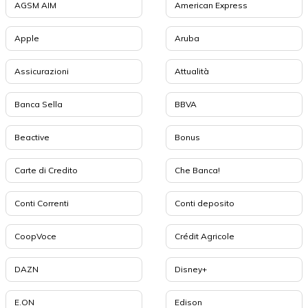
AGSM AIM
American Express
Apple
Aruba
Assicurazioni
Attualità
Banca Sella
BBVA
Beactive
Bonus
Carte di Credito
Che Banca!
Conti Correnti
Conti deposito
CoopVoce
Crédit Agricole
DAZN
Disney+
E.ON
Edison