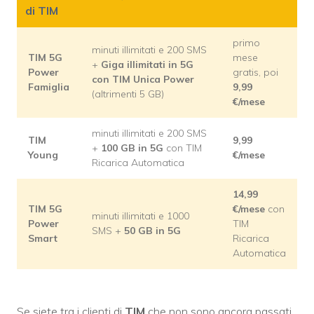
di TIM
primo
minuti illimitati e 200 SMS
TIM 5G
mese
+
Giga illimitati in 5G
Power
gratis, poi
con TIM Unica Power
Famiglia
9,99
(altrimenti 5 GB)
€/mese
minuti illimitati e 200 SMS
TIM
9,99
+
100 GB in 5G
con TIM
Young
€/mese
Ricarica Automatica
14,99
TIM 5G
€/mese
con
minuti illimitati e 1000
Power
TIM
SMS +
50 GB in 5G
Smart
Ricarica
Automatica
Se siete tra i clienti di
TIM
che non sono ancora passati