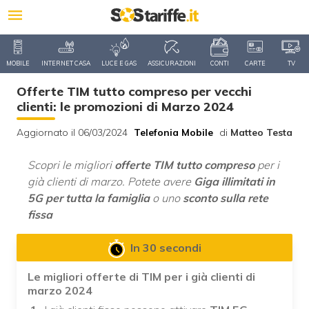
MOBILE
INTERNET CASA
LUCE E GAS
ASSICURAZIONI
CONTI
CARTE
TV
Offerte TIM tutto compreso per vecchi
clienti: le promozioni di Marzo 2024
Aggiornato il 06/03/2024
Telefonia Mobile
di
Matteo Testa
Scopri le migliori
offerte TIM tutto compreso
per i
già clienti di marzo. Potete avere
Giga illimitati in
5G per tutta la famiglia
o uno
sconto sulla rete
fissa
In 30 secondi
Le migliori offerte di TIM per i già clienti di
marzo 2024