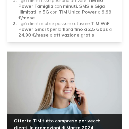
I già clienti fisso possono attivare
TIM 5G
Power Famiglia
con
minuti, SMS e Giga
illimitati in 5G
con
TIM Unica Power
a
9,99
€/mese
I già clienti mobile possono attivare
TIM WiFi
Power Smart
per la
fibra fino a 2,5 Gbps
a
24,90
€/mese
e
attivazione gratis
Offerte TIM tutto compreso per vecchi
clienti: le promozioni di Marzo 2024