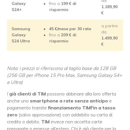
da
Galaxy
fino a
199
€ di
1.189,90
S24+
risparmio
€
a partire
Samsung
45
€/mese per 30 rate
da
Galaxy
fino a
209
€ di
1.499,90
S24 Ultra
risparmio
€
Nota: i prezzi si riferiscono al taglio base da 128 GB
(256 GB per iPhone 15 Pro Max, Samsung Galaxy S4+
e Ultra)
I
già clienti di TIM
possono abbinare alla loro offerta
anche uno
smartphone a rate senza anticipo
e
pagamento tramite
finanziamento TIMFin a tasso
zero
(salvo approvazione) con addebito su carta di
credito o debito.
TIM
invece non accetta carte
prepagate o emesse all’estero. Chi è già cliente per la