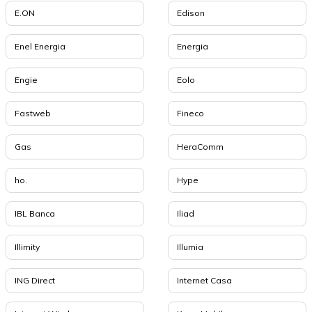
E.ON
Edison
Enel Energia
Energia
Engie
Eolo
Fastweb
Fineco
Gas
HeraComm
ho.
Hype
IBL Banca
Iliad
Illimity
Illumia
ING Direct
Internet Casa