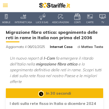
MOBILE
INTERNET CASA
LUCE E GAS
ASSICURAZIONI
CONTI
CARTE
TV
Migrazione fibra ottica: spegnimento delle
reti in rame in Italia non prima del 2036
Aggiornato il 06/01/2025
Internet Casa
di
Matteo Testa
Un nuovo report di
I-Com
fa emergere il ritardo
dell'Italia nella
migrazione fibra ottica
e lo
spegnimento definitivo delle reti in rame. Scopri tutti
i dati sulla rete fissa nel nostro Paese e le migliori
offerte
In 30 secondi
I dati sulla rete fissa in Italia a dicembre 2024