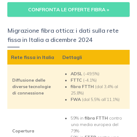
CONFRONTA LE OFFERTE FIBRA
»
Migrazione fibra ottica: i dati sulla rete
fissa in Italia a dicembre 2024
Rete fissa in Italia
Dettagli
ADSL
(-49,5%)
Diffusione delle
FTTC
(-4,1%)
diverse tecnologie
fibra FTTH
(dal 3,4% al
di connessione
25,8%)
FWA
(dal 5,5% all’11,1%)
59% in
fibra FTTH
contro
una media europea del
Copertura
79%