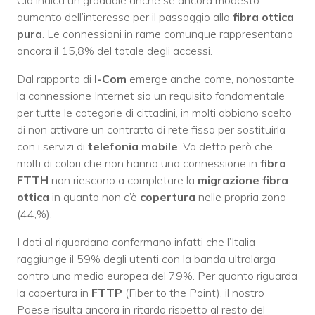
Ciò indica un graduale anche se ancora modesto
aumento dell’interesse per il passaggio alla
fibra ottica
pura
. Le connessioni in rame comunque rappresentano
ancora il 15,8% del totale degli accessi.
Dal rapporto di
I-Com
emerge anche come, nonostante
la connessione Internet sia un requisito fondamentale
per tutte le categorie di cittadini, in molti abbiano scelto
di non attivare un contratto di rete fissa per sostituirla
con i servizi di
telefonia mobile
. Va detto però che
molti di colori che non hanno una connessione in
fibra
FTTH
non riescono a completare la
migrazione fibra
ottica
in quanto non c’è
copertura
nelle propria zona
(44,%).
I dati al riguardano confermano infatti che l’Italia
raggiunge il 59% degli utenti con la banda ultralarga
contro una media europea del 79%. Per quanto riguarda
la copertura in
FTTP
(Fiber to the Point), il nostro
Paese risulta ancora in ritardo rispetto al resto del