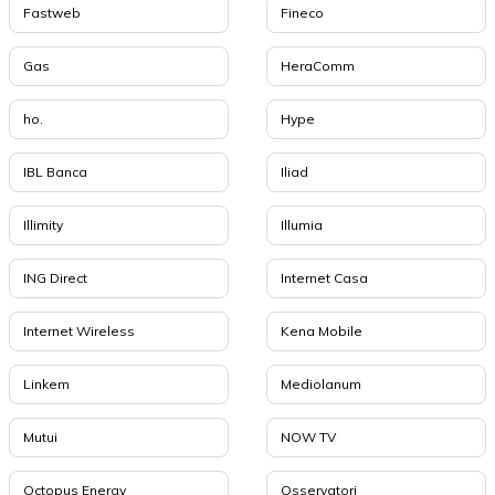
Fastweb
Fineco
Gas
HeraComm
ho.
Hype
IBL Banca
Iliad
Illimity
Illumia
ING Direct
Internet Casa
Internet Wireless
Kena Mobile
Linkem
Mediolanum
Mutui
NOW TV
Octopus Energy
Osservatori