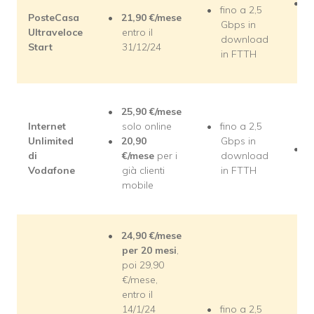
n
fino a 2,5
PosteCasa
21,90 €/mese
i
Gbps in
Ultraveloce
entro il
(
download
Start
31/12/24
a
in FTTH
€
25,90
€/mese
Internet
solo online
fino a 2,5
Unlimited
20,90
Gbps in
i
di
€/mese
per i
download
Vodafone
già clienti
in FTTH
mobile
24,90
€/mese
per 20 mesi
,
poi 29,90
€/mese,
entro il
14/1/24
fino a 2,5