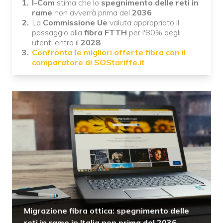
I-Com
stima che lo
spegnimento delle reti in
rame
non avverrà prima del
2036
La
Commissione Ue
valuta appropriato il
passaggio alla
fibra FTTH
per l'80% degli
utenti entro il
2028
Confronta le migliori offerte fibra con il
comparatore di SOStariffe.it
Migrazione fibra ottica: spegnimento delle
reti in rame in Italia non prima del 2036