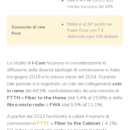
59% in
FTTP
contro una
media europea del 64%
l’Italia è al 34° posto nei
Domanda di rete
Paesi Ocse con 7,4
fissa
abbonati ogni 100 abitanti
Lo studio di
I-Com
ha preso in considerazione la
diffusione delle diverse tipologie di connessione in Italia
tra giugno 2018 e lo stesso mese del 2024. Durante
tale periodo si è registrato un calo dei collegamenti
solo
in rame
del 49,5%, controbilanciato da una crescita di
FTTH
o
Fiber to the Home
(dal 3,4% al 25,8%) e della
fibra mista radio
o
FWA
(dal 5,5% all’11,1%).
A partire dal 2022 ha iniziato a calare il numero di
connessioni in
FTTC
o
Fiber to the Cabinet
(-4,1%).