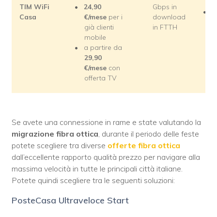
TIM WiFi
24,90
Gbps in
i
Casa
€/mese
per i
download
già clienti
in FTTH
mobile
a partire da
29,90
€/mese
con
offerta TV
Se avete una connessione in rame e state valutando la
migrazione fibra ottica
, durante il periodo delle feste
potete scegliere tra diverse
offerte fibra ottica
dall’eccellente rapporto qualità prezzo per navigare alla
massima velocità in tutte le principali città italiane.
Potete quindi scegliere tra le seguenti soluzioni:
PosteCasa Ultraveloce Start