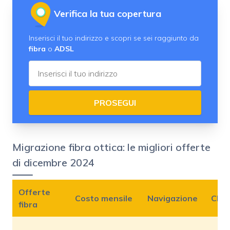
Verifica la tua copertura
Inserisci il tuo indirizzo e scopri se sei raggiunto da
fibra
o
ADSL
PROSEGUI
Migrazione fibra ottica: le migliori offerte
di dicembre 2024
Offerte
Costo mensile
Navigazione
Chi
fibra