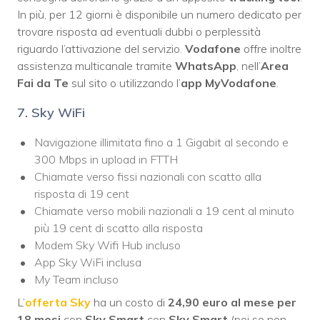
In più, per 12 giorni è disponibile un numero dedicato per
trovare risposta ad eventuali dubbi o perplessità
riguardo l’attivazione del servizio.
Vodafone
offre inoltre
assistenza multicanale tramite
WhatsApp
, nell’
Area
Fai da Te
sul sito o utilizzando l’
app MyVodafone
.
7. Sky WiFi
Navigazione illimitata fino a 1 Gigabit al secondo e
300 Mbps in upload in FTTH
Chiamate verso fissi nazionali con scatto alla
risposta di 19 cent
Chiamate verso mobili nazionali a 19 cent al minuto
più 19 cent di scatto alla risposta
Modem Sky Wifi Hub incluso
App Sky WiFi inclusa
My Team incluso
L’
offerta Sky
ha un costo di
24,90 euro al mese per
18 mesi
con
Sky Smart
con
Sky Smart
(poi se non