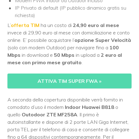
Modem FWA Indoor od Outdoor incluso
IP Privato di default (IP pubblico dinamico gratis su
richiesta)
L’
offerta TIM
ha un costo di
24,90 euro al mese
invece di 29,90 euro al mese con domiciliazione e conto
online. E’ possibile acquistare l’
opzione Super Velocità
(solo con modem Outdoor) per navigare fino a
100
Mbps
in download e
50 Mbps
in upload a
2 euro al
mese con primo mese gratuito
.
ATTIVA TIM SUPER FWA
»
A seconda della copertura disponibile verrà fornito in
comodato d’uso il modem
Indoor Huawei B818
o
quello
Outodoor ZTE MF258A
. Il primo è
autoinstallante e dispone di 2 porte LAN Giga Internet,
porta TEL per il telefono di casa e consente di collegare
fino a 64 dispositivi contemporaneamente. Per il