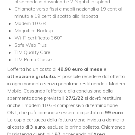
al secondo in download e 2 Gigabit in upload
Chiamate verso fissi e mobili nazionali a 19 cent al
minuto e 19 cent di scatto alla risposta
Modem 10 GB
Magnifica Backup
Wi-Fi certificato 360°
Safe Web Plus
TIM Quality Care
TIM Prima Classe
L’offerta ha un costo di
49,90 euro al mese
e
attivazione gratuita.
E’ possibile recedere dall’offerta
in ogni momento senza penali ma restituendo il Modem
Mobile. Cessando l’offerta o alla conclusione della
sperimentazione prevista il
27/2/22
si dovrà restituire
anche il modem 10 GB comprensivo di terminazione
ONT, che può comunque essere acquistato a
99 euro
.
La copia cartacea della fattura viene inviata a domicilio
al costo di
3 euro
, esclusa la prima bolletta. Chiamando
l’assistenza clienti al
187
, accedendo all’
Area