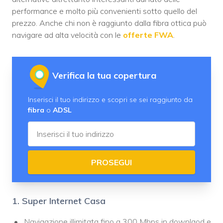
performance e molto più convenienti sotto quello del
prezzo. Anche chi non è raggiunto dalla fibra ottica può
navigare ad alta velocità con le
offerte FWA
.
Verifica la tua copertura
Inserisci il tuo indirizzo e scopri se sei raggiunto da
fibra
o
ADSL
PROSEGUI
1. Super Internet Casa
Navigazione illimitata fino a 300 Mbps in downlaod e