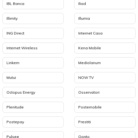
IBL Banca
Iliad
Illimity
Illumia
ING Direct
Internet Casa
Internet Wireless
Kena Mobile
Linkem
Mediolanum
Mutui
NOW TV
Octopus Energy
Osservatori
Plenitude
Postemobile
Postepay
Prestiti
Pulsee
Qonto