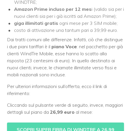
WINDTRE;
Amazon Prime incluso per 12 mes
i (valido sia per i
nuovi clienti sia per i già iscritti ad Amazon Prime);
giga illimitati gratis
ogni mese per 3 SIM mobile;
costo di attivazione una tantum pari a 39,99 euro.
Dai tratti comuni alle differenze. Infatti, ciò che distingue
i due piani tariffari è il
piano Voce
: nel pacchetto per già
clienti WindTre Mobile, esse hanno lo scatto alla
risposta (23 centesimi di euro). In quello destinato ai
nuovi clienti, invece, le chiamate illimitate verso fissi e
mobili nazionali sono incluse.
Per ulteriori informazioni sull’offerta, ecco il link di
riferimento:
Cliccando sul pulsante verde di seguito, invece, maggiori
dettagli sul piano da
26,99 euro
al mese:
SCOPRI SUPER FIBRA DI WINDTRE A 26,99