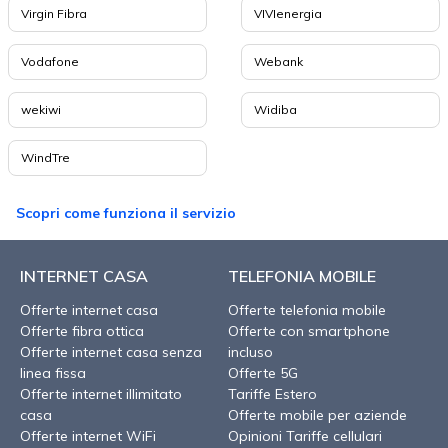
Virgin Fibra
VIVIenergia
Vodafone
Webank
wekiwi
Widiba
WindTre
Scopri come funziona il servizio
INTERNET CASA
TELEFONIA MOBILE
Offerte internet casa
Offerte telefonia mobile
Offerte fibra ottica
Offerte con smartphone
Offerte internet casa senza
incluso
linea fissa
Offerte 5G
Offerte internet illimitato
Tariffe Estero
casa
Offerte mobile per aziende
Offerte internet WiFi
Opinioni Tariffe cellulari