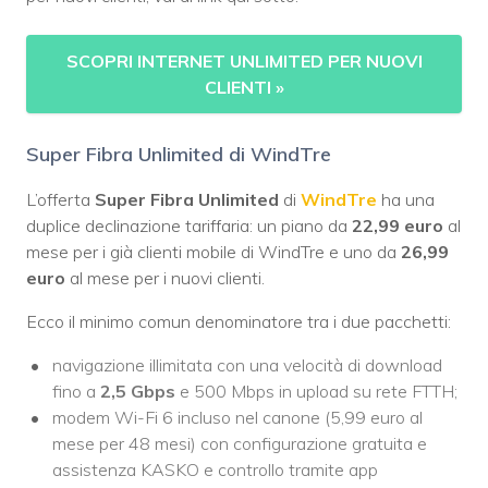
SCOPRI INTERNET UNLIMITED PER NUOVI
CLIENTI
»
Super Fibra Unlimited di WindTre
L’offerta
Super Fibra Unlimited
di
WindTr
e
ha una
duplice declinazione tariffaria: un piano da
22,99 euro
al
mese per i già clienti mobile di WindTre e uno da
26,99
euro
al mese per i nuovi clienti.
Ecco il minimo comun denominatore tra i due pacchetti:
navigazione illimitata con una velocità di download
fino a
2,5 Gbps
e 500 Mbps in upload su rete FTTH;
modem Wi-Fi 6 incluso nel canone (5,99 euro al
mese per 48 mesi) con configurazione gratuita e
assistenza KASKO e controllo tramite app