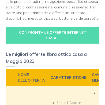
sulle proprie abitudini di navigazione, possibilità di spesa
e velocità di connessione nel comune di residenza. Per
avere una panoramica delle offerte attualmente
disponibili sul mercato, clicca sul bottone verde qui sotto:
CONFRONTA LE OFFERTE INTERNET
CASA
»
Le migliori offerte fibra ottica casa a
Maggio 2023
NOME
CANO
CARATTERISTICHE
DELL’OFFERTA
MENSI
15 e
per 
fino a 1 Gbps in
mesi