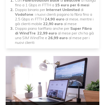
Con
FiberEvolution Base
di
Beactive
si naviga
fino a 1 Gbps in FTTH a
15 euro per 6 mesi
Doppio binario per
Internet Unlimited
di
Vodafone
: i nuovi clienti pagano la fibra fino a
2,5 Gbps in FTTH
24,90 euro
al mese, mentre i
già clienti mobile
22,90 euro
al mese
Doppio piano tariffario anche per
Super Fibra
di WindTre
:
22,99 euro
al mese per chi ha già
una SIM WindTre e
26,99 euro
al mese per i
nuovi clienti