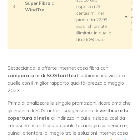
Super Fibra
di
Win
3
risposta (23
WindTre
Mob
centesimi) nel
26,9
piano da 22,99
i nu
euro; chiamate
clien
illimitate in quello
da 26,99 euro
Setacciando le offerte Internet casa fibra con il
comparatore di SOStariffe.it
, abbiamo individuato
quelle con il miglior rapporto qualità-prezzo a maggio
2023.
Prima di analizzare le singole promozioni, ricordiamo che
gli esperti di SOStariffe.it suggeriscono di
verificare la
copertura di rete
all’indirizzo in cui si risiede, così da
conoscere in anticipo da quale tecnologia sia servita e,
quindi, orientarsi al meglio tra le soluzioni Internet casa