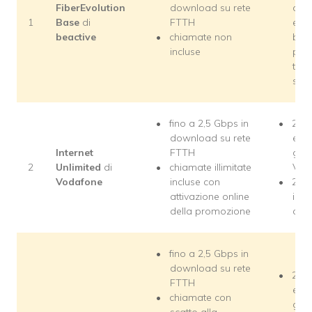
FiberEvolution
download su rete
da 
1
Base
di
FTTH
euro
beactive
chiamate non
base
incluse
pia
tarif
scel
fino a 2,5 Gbps in
22,9
download su rete
euro
Internet
FTTH
già c
2
Unlimited
di
chiamate illimitate
Vod
Vodafone
incluse con
24,9
attivazione online
i nu
della promozione
clien
fino a 2,5 Gbps in
download su rete
22,9
FTTH
euro
chiamate con
già c
scatto alla