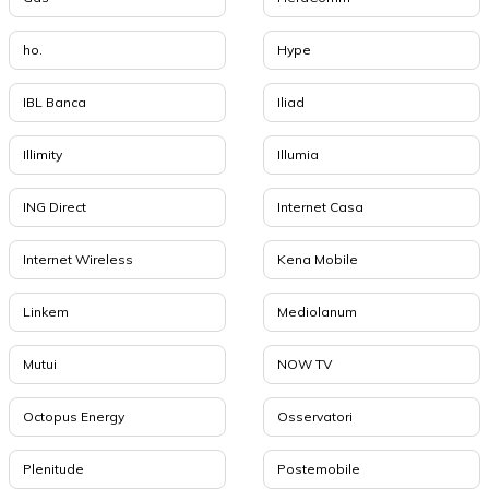
ho.
Hype
IBL Banca
Iliad
Illimity
Illumia
ING Direct
Internet Casa
Internet Wireless
Kena Mobile
Linkem
Mediolanum
Mutui
NOW TV
Octopus Energy
Osservatori
Plenitude
Postemobile