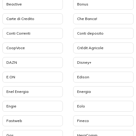
Beactive
Bonus
Carte di Credito
Che Banca!
Conti Correnti
Conti deposito
CoopVoce
Crédit Agricole
DAZN
Disney+
E.ON
Edison
Enel Energia
Energia
Engie
Eolo
Fastweb
Fineco
Gas
HeraComm