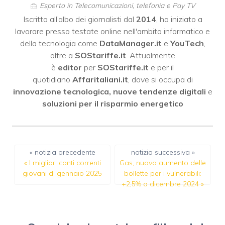
Esperto in Telecomunicazioni, telefonia e Pay TV
Iscritto all’albo dei giornalisti dal
2014
, ha iniziato a
lavorare presso testate online nell'ambito informatico e
della tecnologia come
DataManager.it
e
YouTech
,
oltre a
SOStariffe.it
. Attualmente
è
editor
per
SOStariffe.it
e per il
quotidiano
Affaritaliani.it
, dove si occupa di
innovazione tecnologica, nuove tendenze digitali
e
soluzioni per il risparmio energetico
« notizia precedente
notizia successiva »
«
I migliori conti correnti
Gas, nuovo aumento delle
giovani di gennaio 2025
bollette per i vulnerabili:
+2,5% a dicembre 2024
»