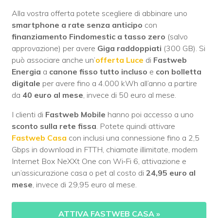
Alla vostra offerta potete scegliere di abbinare uno
smartphone a rate
senza anticipo
con
finanziamento Findomestic a tasso zero
(salvo
approvazione) per avere
Giga raddoppiati
(300 GB). Si
può associare anche un’
offerta Luce
di
Fastweb
Energia
a
canone fisso tutto incluso
e
con bolletta
digitale
per avere fino a 4.000 kWh all’anno a partire
da
40 euro al mese
, invece di 50 euro al mese.
I clienti di
Fastweb Mobile
hanno poi accesso a uno
sconto sulla rete fissa
. Potete quindi attivare
Fastweb Casa
con inclusi una connessione fino a 2,5
Gbps in download in FTTH, chiamate illimitate, modem
Internet Box NeXXt One con Wi‑Fi 6, attivazione e
un’assicurazione casa o pet al costo di
24,95 euro al
mese
, invece di 29,95 euro al mese.
ATTIVA FASTWEB CASA
»