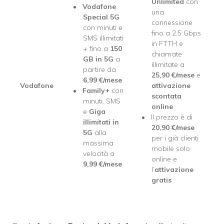
Unlimited
con
Vodafone
una
Special 5G
connessione
con minuti e
fino a 2,5 Gbps
SMS illimitati
in FTTH e
+ fino a
150
chiamate
GB in 5G
a
illimitate a
partire da
25,90
€/mese
e
6,99
€/mese
Vodafone
attivazione
Family+
con
scontata
minuti, SMS
online
e
Giga
Il prezzo è di
illimitati in
20,90
€/mese
5G
alla
per i già clienti
massima
mobile solo
velocità a
online e
9,99
€/mese
l’
attivazione
gratis