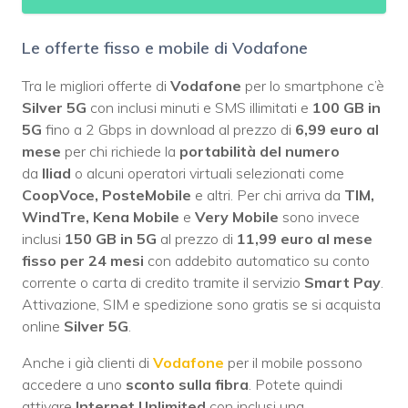
Le offerte fisso e mobile di Vodafone
Tra le migliori offerte di
Vodafone
per lo smartphone c’è
Silver 5G
con inclusi minuti e SMS illimitati e
100 GB in
5G
fino a 2 Gbps in download al prezzo di
6,99 euro al
mese
per chi richiede la
portabilità del numero
da
Iliad
o alcuni operatori virtuali selezionati come
CoopVoce, PosteMobile
e altri. Per chi arriva da
TIM,
WindTre, Kena Mobile
e
Very Mobile
sono invece
inclusi
150 GB in 5G
al prezzo di
11,99 euro al mese
fisso per 24 mesi
con addebito automatico su conto
corrente o carta di credito tramite il servizio
Smart Pay
.
Attivazione, SIM e spedizione sono gratis se si acquista
online
Silver 5G
.
Anche i già clienti di
Vodafone
per il mobile possono
accedere a uno
sconto sulla fibra
. Potete quindi
attivare
Internet Unlimited
con inclusi una