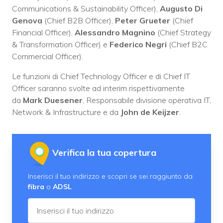
Communications & Sustainability Officer),
Augusto Di
Genova
(Chief B2B Officer),
Peter Grueter
(Chief
Financial Officer),
Alessandro Magnino
(Chief Strategy
& Transformation Officer) e
Federico Negri
(Chief B2C
Commercial Officer).
Le funzioni di Chief Technology Officer e di Chief IT
Officer saranno svolte ad interim rispettivamente
da
Mark Duesener
, Responsabile divisione operativa IT,
Network & Infrastructure e da
John de Keijzer
.
Verifica la tua copertura
Inserisci il tuo indirizzo e scopri se sei raggiunto da
fibra
o
ADSL