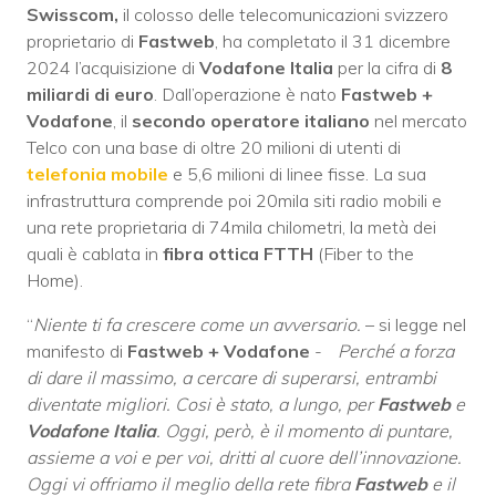
Swisscom,
il colosso delle telecomunicazioni svizzero
proprietario di
Fastweb
, ha completato il 31 dicembre
2024 l’acquisizione di
Vodafone Italia
per la cifra di
8
miliardi di euro
. Dall’operazione è nato
Fastweb +
Vodafone
, il
secondo operatore italiano
nel mercato
Telco con una base di oltre 20 milioni di utenti di
telefonia mobile
e 5,6 milioni di linee fisse. La sua
infrastruttura comprende poi 20mila siti radio mobili e
una rete proprietaria di 74mila chilometri, la metà dei
quali è cablata in
fibra ottica FTTH
(Fiber to the
Home).
“
Niente ti fa crescere come un avversario.
– si legge nel
manifesto di
Fastweb + Vodafone
-
Perché a forza
di dare il massimo, a cercare di superarsi, entrambi
diventate migliori. Cosi è stato, a lungo, per
Fastweb
e
Vodafone Italia
. Oggi, però, è il momento di puntare,
assieme a voi e per voi, dritti al cuore dell’innovazione.
Oggi vi offriamo il meglio della rete fibra
Fastweb
e il