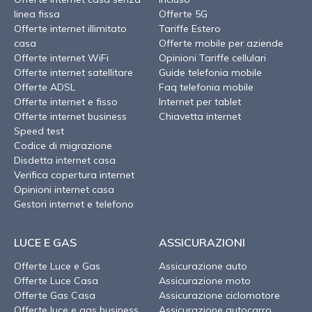
linea fissa
Offerte 5G
Offerte internet illimitato
Tariffe Estero
casa
Offerte mobile per aziende
Offerte internet WiFi
Opinioni Tariffe cellulari
Offerte internet satellitare
Guide telefonia mobile
Offerte ADSL
Faq telefonia mobile
Offerte internet e fisso
Internet per tablet
Offerte internet business
Chiavetta internet
Speed test
Codice di migrazione
Disdetta internet casa
Verifica copertura internet
Opinioni internet casa
Gestori internet e telefono
LUCE E GAS
ASSICURAZIONI
Offerte Luce e Gas
Assicurazione auto
Offerte Luce Casa
Assicurazione moto
Offerte Gas Casa
Assicurazione ciclomotore
Offerte luce e gas business
Assicurazione autocarro