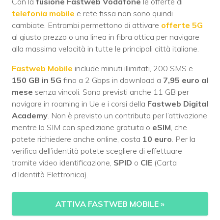
Con la
fusione Fastweb Vodafone
le offerte di
telefonia mobile
e rete fissa non sono quindi
cambiate. Entrambi permettono di attivare
offerte 5G
al giusto prezzo o una linea in fibra ottica per navigare
alla massima velocità in tutte le principali città italiane.
Fastweb Mobile
include minuti illimitati, 200 SMS e
150 GB in 5G
fino a 2 Gbps in download a
7,95 euro al
mese
senza vincoli. Sono previsti anche 11 GB per
navigare in roaming in Ue e i corsi della
Fastweb Digital
Academy
. Non è previsto un contributo per l’attivazione
mentre la SIM con spedizione gratuita o
eSIM
, che
potete richiedere anche online, costa
10 euro
. Per la
verifica dell’identità potete scegliere di effettuare
tramite video identificazione,
SPID
o
CIE
(Carta
d’Identità Elettronica).
ATTIVA FASTWEB MOBILE
»