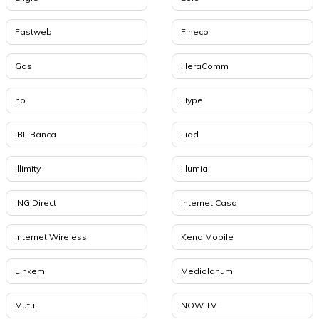
Fastweb
Fineco
Gas
HeraComm
ho.
Hype
IBL Banca
Iliad
Illimity
Illumia
ING Direct
Internet Casa
Internet Wireless
Kena Mobile
Linkem
Mediolanum
Mutui
NOW TV