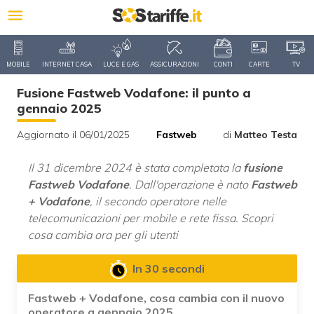
MOBILE
INTERNET CASA
LUCE E GAS
ASSICURAZIONI
CONTI
CARTE
TV
Fusione Fastweb Vodafone: il punto a
gennaio 2025
Aggiornato il 06/01/2025
Fastweb
di
Matteo Testa
Il 31 dicembre 2024 è stata completata la
fusione
Fastweb Vodafone
. Dall'operazione è nato
Fastweb
+ Vodafone
, il secondo operatore nelle
telecomunicazioni per mobile e rete fissa. Scopri
cosa cambia ora per gli utenti
In 30 secondi
Fastweb + Vodafone, cosa cambia con il nuovo
operatore a gennaio 2025