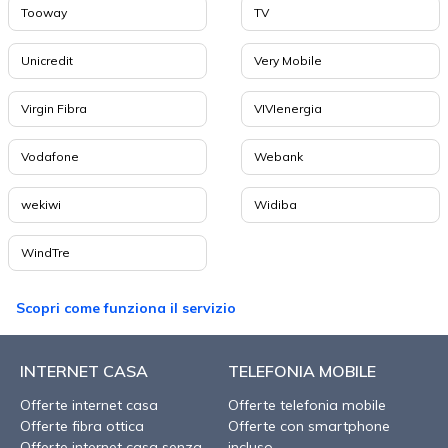
Tooway
TV
Unicredit
Very Mobile
Virgin Fibra
VIVIenergia
Vodafone
Webank
wekiwi
Widiba
WindTre
Scopri come funziona il servizio
INTERNET CASA
TELEFONIA MOBILE
Offerte internet casa
Offerte telefonia mobile
Offerte fibra ottica
Offerte con smartphone
Offerte internet casa senza
incluso