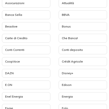
Assicurazioni
Attualità
Banca Sella
BBVA
Beactive
Bonus
Carte di Credito
Che Banca!
Conti Correnti
Conti deposito
CoopVoce
Crédit Agricole
DAZN
Disney+
E.ON
Edison
Enel Energia
Energia
Engie
Eolo