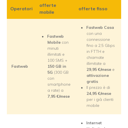
offerte
Operatori
offerte fisso
mobile
Fastweb Casa
con una
Fastweb
connessione
Mobile
con
fino a 2,5 Gbps
minuti
in FTTH e
illimitati e
chiamate
100 SMS +
illimitate a
Fastweb
150 GB in
29,95
€/mese
e
5G
(300 GB
attivazione
con
gratis
smartphone
Il prezzo è di
a rate) a
24,95
€/mese
7,95
€/mese
per i già clienti
mobile
Internet