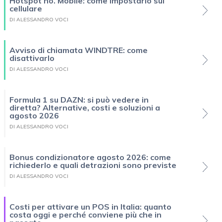
Hotspot ho. Mobile: come impostarlo sul
cellulare
DI ALESSANDRO VOCI
Avviso di chiamata WINDTRE: come
disattivarlo
DI ALESSANDRO VOCI
Formula 1 su DAZN: si può vedere in
diretta? Alternative, costi e soluzioni a
agosto 2026
DI ALESSANDRO VOCI
Bonus condizionatore agosto 2026: come
richiederlo e quali detrazioni sono previste
DI ALESSANDRO VOCI
Costi per attivare un POS in Italia: quanto
costa oggi e perché conviene più che in