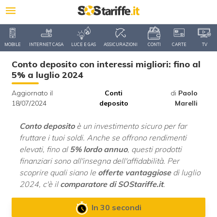
MOBILE
INTERNET CASA
LUCE E GAS
ASSICURAZIONI
CONTI
CARTE
TV
Conto deposito con interessi migliori: fino al
5% a luglio 2024
Aggiornato il
Conti
di
Paolo
18/07/2024
deposito
Marelli
Conto deposito
è un investimento sicuro per far
fruttare i tuoi soldi. Anche se offrono rendimenti
elevati, fino al
5% lordo annuo
, questi prodotti
finanziari sono all'insegna dell'affidabilità. Per
scoprire quali siano le
offerte vantaggiose
di luglio
2024, c'è il
comparatore di SOStariffe.it
.
In 30 secondi