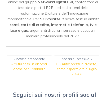
online del gruppo
NetworkDigital360
, contenitore di
testate e portali B2B dedicati ai temi della
Trasformazione Digitale e dell’Innovazione
Imprenditoriale. Per
SOStariffe.it
scrive testi in ambito
conti, carte di credito, internet e telefonia, tv e
luce e gas
, argomenti di cui si interessa e occupa in
maniera professionale dal 2022.
« notizia precedente
notizia successiva »
«
Mutui: tassi in discesa,
RC Auto: prezzi in crescita,
anche per il variabile
come risparmiare a luglio
2024
»
Seguici sui nostri profili social