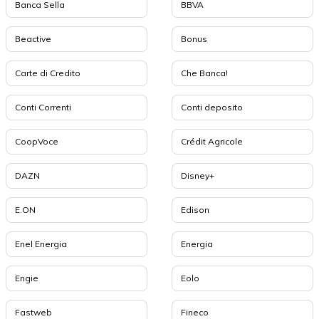
Banca Sella
BBVA
Beactive
Bonus
Carte di Credito
Che Banca!
Conti Correnti
Conti deposito
CoopVoce
Crédit Agricole
DAZN
Disney+
E.ON
Edison
Enel Energia
Energia
Engie
Eolo
Fastweb
Fineco