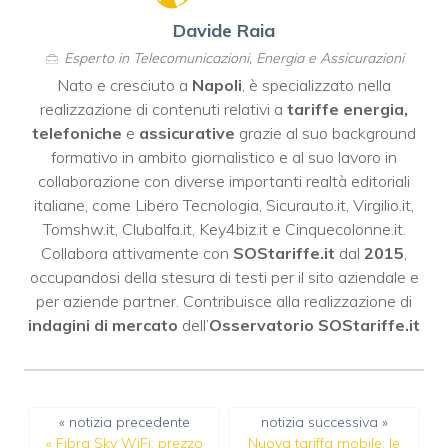
Davide Raia
Esperto in Telecomunicazioni, Energia e Assicurazioni
Nato e cresciuto a
Napoli
, è specializzato nella
realizzazione di contenuti relativi a
tariffe energia,
telefoniche
e
assicurative
grazie al suo background
formativo in ambito giornalistico e al suo lavoro in
collaborazione con diverse importanti realtà editoriali
italiane, come
Libero Tecnologia
,
Sicurauto.it
,
Virgilio.it
,
Tomshw.it
,
Clubalfa.it
,
Key4biz.it
e
Cinquecolonne.it
.
Collabora attivamente con
SOStariffe.it
dal
2015
,
occupandosi della stesura di testi per il sito aziendale e
per aziende partner. Contribuisce alla realizzazione di
indagini di mercato
dell’
Osservatorio SOStariffe.it
« notizia precedente
notizia successiva »
«
Fibra Sky WiFi: prezzo
Nuova tariffa mobile: le