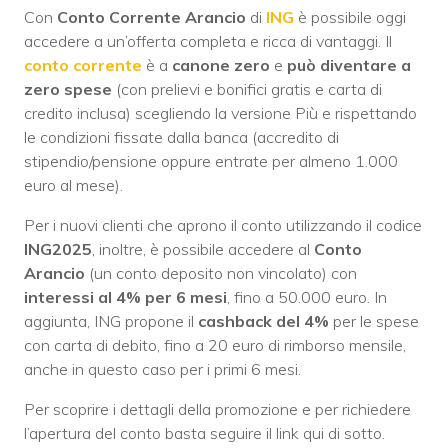
Con
Conto Corrente Arancio
di
ING
è possibile oggi
accedere a un’offerta completa e ricca di vantaggi. Il
conto corrente
è a
canone zero
e
può diventare a
zero spese
(con prelievi e bonifici gratis e carta di
credito inclusa) scegliendo la versione Più e rispettando
le condizioni fissate dalla banca (accredito di
stipendio/pensione oppure entrate per almeno 1.000
euro al mese).
Per i nuovi clienti che aprono il conto utilizzando il codice
ING2025
, inoltre, è possibile accedere al
Conto
Arancio
(un conto deposito non vincolato) con
interessi al 4% per 6 mesi
, fino a 50.000 euro. In
aggiunta, ING propone il
cashback del 4%
per le spese
con carta di debito, fino a 20 euro di rimborso mensile,
anche in questo caso per i primi 6 mesi.
Per scoprire i dettagli della promozione e per richiedere
l’apertura del conto basta seguire il link qui di sotto.