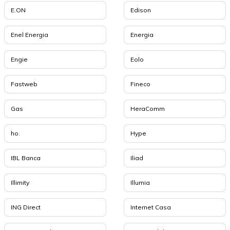
E.ON
Edison
Enel Energia
Energia
Engie
Eolo
Fastweb
Fineco
Gas
HeraComm
ho.
Hype
IBL Banca
Iliad
Illimity
Illumia
ING Direct
Internet Casa