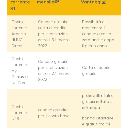
corrente
mensile💸
Vantaggi💻
💶
Conto
Canone gratuito +
Possibilità di
corrente
carta di credito
mantenere il
Arancio
per le attivazioni
canone a costo
di ING
entro il 31 marzo
zero anche dopo
Direct
2022
il primo anno
Conto
Canone gratuito
corrente
per le attivazioni
Carta di debito
My
entro il 27 marzo
gratuita
Genius di
2022
UniCredit
prelievi illimitati e
gratuiti in Italia e
Conto
in Europa
canone gratuito
corrente
per il conto base
bonifici istantanei
N26
e gratuiti tra gli