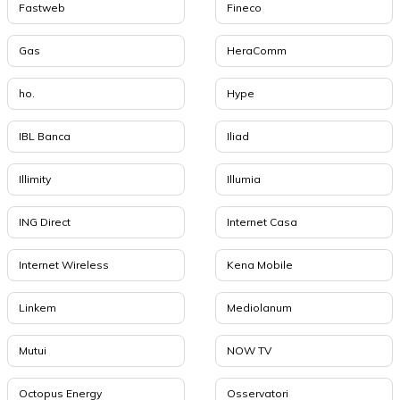
Fastweb
Fineco
Gas
HeraComm
ho.
Hype
IBL Banca
Iliad
Illimity
Illumia
ING Direct
Internet Casa
Internet Wireless
Kena Mobile
Linkem
Mediolanum
Mutui
NOW TV
Octopus Energy
Osservatori