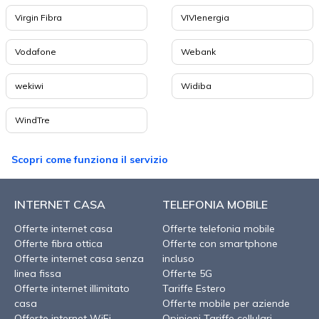
Virgin Fibra
VIVIenergia
Vodafone
Webank
wekiwi
Widiba
WindTre
Scopri come funziona il servizio
INTERNET CASA
TELEFONIA MOBILE
Offerte internet casa
Offerte telefonia mobile
Offerte fibra ottica
Offerte con smartphone
Offerte internet casa senza
incluso
linea fissa
Offerte 5G
Offerte internet illimitato
Tariffe Estero
casa
Offerte mobile per aziende
Offerte internet WiFi
Opinioni Tariffe cellulari