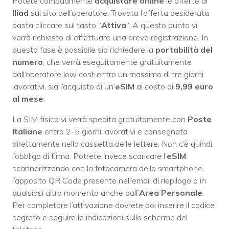
Potete comodamente
acquistare online
le offerte di
Iliad
sul sito dell’operatore. Trovata l’offerta desiderata
basta cliccare sul tasto “
Attiva
“. A questo punto vi
verrà richiesto di effettuare una breve registrazione. In
questa fase è possibile sia richiedere la
portabilità del
numero
, che verrà eseguitamente gratuitamente
dall’operatore low cost entro un massimo di tre giorni
lavorativi, sia l’acquisto di un’
eSIM
al costo di
9,99 euro
al mese
.
La SIM fisica vi verrà spedita gratuitamente con
Poste
Italiane
entro 2-5 giorni lavorativi e consegnata
direttamente nella cassetta delle lettere. Non c’è quindi
l’obbligo di firma. Potrete invece scaricare l’
eSIM
scannerizzando con la fotocamera dello smartphone
l’apposito QR Code presente nell’email di riepilogo o in
qualsiasi altro momento anche dall’
Area Personale
.
Per completare l’attivazione dovrete poi inserire il codice
segreto e seguire le indicazioni sullo schermo del