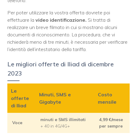
telefono.
Per poter utilizzare la vostra offerta dovrete poi
effettuare la
video identificazione.
Si tratta di
realizzare un breve filmato in cui si mostrano alcuni
documenti di riconoscimento. La procedura, che vi
richiederà meno di tre minuti, è necessaria per verificare
l’identità dell’intestatario della tariffa.
Le migliori offerte di Iliad di dicembre
2023
Le
Minuti, SMS e
Costo
offerte
Gigabyte
mensile
di Iliad
minuti e SMS illimitati
4,99 €/mese
Voce
+ 40 in 4G/4G+
per sempre