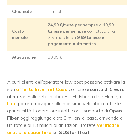
Chiamate
illimitate
24,99
€/mese
per sempre
o
19,99
Costo
€/mese
per sempre
con attiva una
mensile
SIM mobile da
9,99 €/mese e
pagamento automatico
Attivazione
39,99 €
Alcuni clienti dell’operatore low cost possono attivare la
sua
offerta Internet Casa
con uno
sconto di 5 euro
al mese
. Sulla rete in fibra FTTH (Fiber to the Home) di
Iliad
potrete navigare alla massima velocità in tutte le
grandi città. L’operatore infatti con il supporto di
Open
Fiber
oggi raggiunge oltre 3 milioni di case, arrivando a
un totale di 13 milioni di abitazioni. Potete
verificare
gratis la copertura
su
SOStariffe.it
.