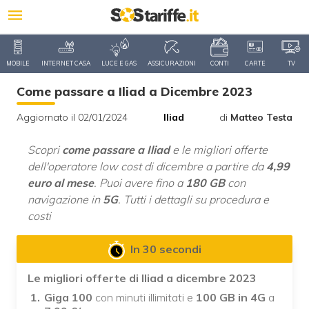
MOBILE
INTERNET CASA
LUCE E GAS
ASSICURAZIONI
CONTI
CARTE
TV
Come passare a Iliad a Dicembre 2023
Aggiornato il 02/01/2024
Iliad
di
Matteo Testa
Scopri
come
passare a Iliad
e le migliori offerte
dell'operatore low cost di dicembre a partire da
4,99
euro al mese
. Puoi avere fino a
180 GB
con
navigazione in
5G
. Tutti i dettagli su procedura e
costi
In 30 secondi
Le migliori offerte di Iliad a dicembre 2023
Giga 100
con minuti illimitati e
100 GB in 4G
a