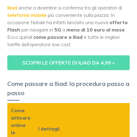
Iliad
anche a dicembre si conferma tra gli operatori di
telefonia mobile
più conveniente sulla piazza. In
occasione Natale ha infatti lanciato una nuova
offerta
Flash
per navigare in
5G
a
meno di 10 euro al mese
.
Ecco quindi
come passare a Iliad
e tutte le migliori
tariffe dell’operatore low cost.
SCOPRI LE OFFERTE DI ILIAD DA 4,99
»
Come passare a Iliad: la procedura passo a
passo
Come
attivare
online
I dettagli
le