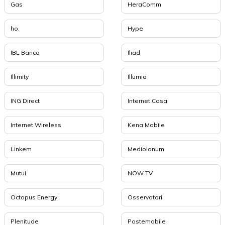
Gas
HeraComm
ho.
Hype
IBL Banca
Iliad
Illimity
Illumia
ING Direct
Internet Casa
Internet Wireless
Kena Mobile
Linkem
Mediolanum
Mutui
NOW TV
Octopus Energy
Osservatori
Plenitude
Postemobile