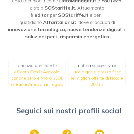
della tecnologia come
DataManager.it
e
YouTech
,
oltre a
SOStariffe.it
. Attualmente
è
editor
per
SOStariffe.it
e per il
quotidiano
Affaritaliani.it
, dove si occupa di
innovazione tecnologica, nuove tendenze digitali
e
soluzioni per il risparmio energetico
« notizia precedente
notizia successiva »
«
Conto Crédit Agricole:
Luce e gas a prezzo fisso:
canone zero e fino a 150€
le migliori offerte di Natale
di Buoni Amazon in regalo
2023
»
Seguici sui nostri profili social