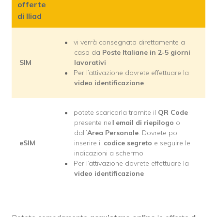
offerte
di Iliad
vi verrà consegnata direttamente a
casa da
Poste Italiane in 2-5 giorni
SIM
lavorativi
Per l’attivazione dovrete effettuare la
video identificazione
potete scaricarla tramite il
QR Code
presente nell’
email di riepilogo
o
dall’
Area Personale
. Dovrete poi
eSIM
inserire il
codice segreto
e seguire le
indicazioni a schermo
Per l’attivazione dovrete effettuare la
video identificazione