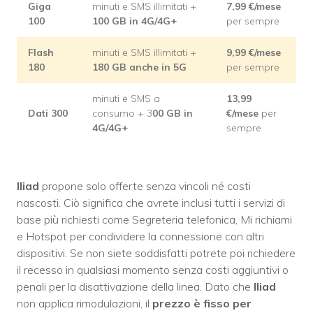
Giga
minuti e SMS illimitati +
7,99 €/mese
100
100 GB in 4G/4G+
per sempre
Flash
minuti e SMS illimitati +
9,99 €/mese
180
180 GB anche in 5G
per sempre
minuti e SMS a
13,99
Dati 300
consumo + 3
00 GB in
€/mese
per
4G/4G+
sempre
Iliad
propone solo offerte senza vincoli né costi
nascosti. Ciò significa che avrete inclusi tutti i servizi di
base più richiesti come Segreteria telefonica, Mi richiami
e Hotspot per condividere la connessione con altri
dispositivi. Se non siete soddisfatti potrete poi richiedere
il recesso in qualsiasi momento senza costi aggiuntivi o
penali per la disattivazione della linea. Dato che
Iliad
non applica rimodulazioni, il
prezzo è fisso per