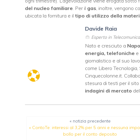
ogni trimestre). L’agevolazione viene erogata sotto 
del nucleo familiare
. Per il
gas
, inoltre, vengono c
ubicata la fornitura e il
tipo di utilizzo della mater
Davide Raia
Esperto in Telecomunicaz
Nato e cresciuto a
Napo
energia, telefoniche
e
giornalistico e al suo lav
come
Libero Tecnologia
,
Cinquecolonne.it
. Colla
stesura di testi per il si
indagini di mercato
dell
« notizia precedente
«
ContoTe: interessi al 3,2% per 5 anni e nessuna impo
bollo per il conto deposito