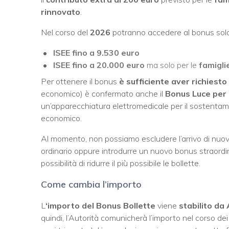
rinnovato
.
Nel corso del
2026
potranno accedere al bonus solo 
ISEE fino a 9.530 euro
ISEE fino a 20.000 euro
ma solo per le
famigli
Per ottenere il bonus
è sufficiente aver richiesto 
economico) è confermato anche il
Bonus Luce per d
un’apparecchiatura elettromedicale per il sostentam
economico.
Al momento, non possiamo escludere l’arrivo di nuov
ordinario oppure introdurre un nuovo bonus straordina
possibilità di ridurre il più possibile le bollette.
Come cambia l’importo
L
‘importo del Bonus Bollette
viene
stabilito d
quindi, l’Autorità comunicherà l’importo nel corso dei 