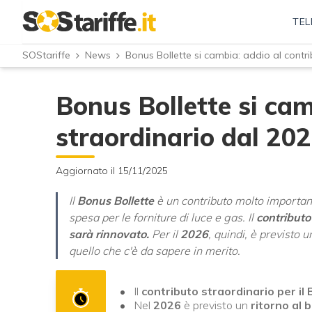
TEL
SOStariffe
News
Bonus Bollette si cambia: addio al contr
Bonus Bollette si cam
straordinario dal 20
Aggiornato il 15/11/2025
Il
Bonus Bollette
è un contributo molto importante
spesa per le forniture di luce e gas. Il
contributo
sarà rinnovato.
Per il
2026
, quindi, è previsto 
quello che c'è da sapere in merito.
Il
contributo straordinario per il
Nel
2026
è previsto un
ritorno al 