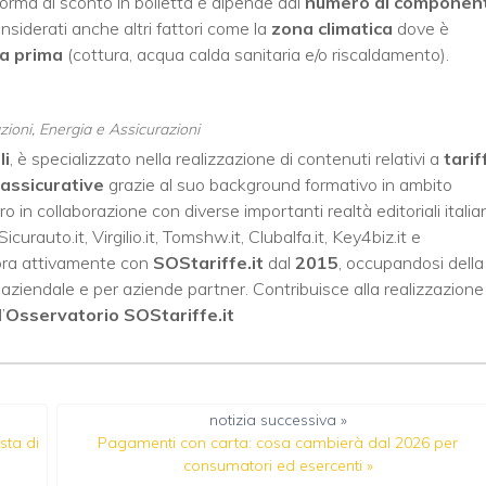
forma di sconto in bolletta è dipende dal
numero di component
onsiderati anche altri fattori come la
zona climatica
dove è
ia prima
(cottura, acqua calda sanitaria e/o riscaldamento).
ioni, Energia e Assicurazioni
li
, è specializzato nella realizzazione di contenuti relativi a
tarif
assicurative
grazie al suo background formativo in ambito
oro in collaborazione con diverse importanti realtà editoriali italia
Sicurauto.it
,
Virgilio.it
,
Tomshw.it
,
Clubalfa.it
,
Key4biz.it
e
bora attivamente con
SOStariffe.it
dal
2015
, occupandosi della
to aziendale e per aziende partner. Contribuisce alla realizzazione
’
Osservatorio SOStariffe.it
notizia successiva »
sta di
Pagamenti con carta: cosa cambierà dal 2026 per
consumatori ed esercenti
»