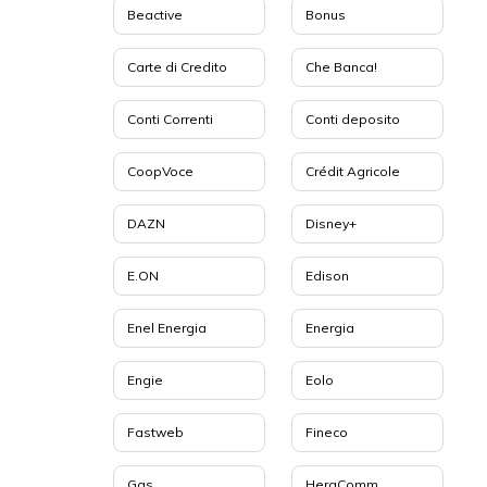
Beactive
Bonus
Carte di Credito
Che Banca!
Conti Correnti
Conti deposito
CoopVoce
Crédit Agricole
DAZN
Disney+
E.ON
Edison
Enel Energia
Energia
Engie
Eolo
Fastweb
Fineco
Gas
HeraComm