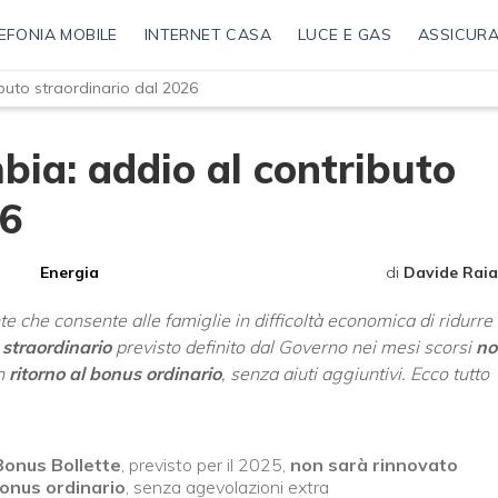
EFONIA MOBILE
INTERNET CASA
LUCE E GAS
ASSICURA
ibuto straordinario dal 2026
bia: addio al contributo
26
Energia
di
Davide Raia
 che consente alle famiglie in difficoltà economica di ridurre 
 straordinario
previsto definito dal Governo nei mesi scorsi
no
un
ritorno al bonus ordinario
, senza aiuti aggiuntivi. Ecco tutto
 Bonus Bollette
, previsto per il 2025,
non sarà rinnovato
bonus ordinario
, senza agevolazioni extra