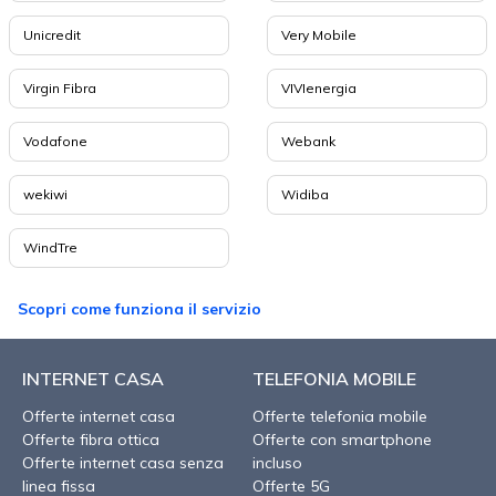
Unicredit
Very Mobile
Virgin Fibra
VIVIenergia
Vodafone
Webank
wekiwi
Widiba
WindTre
Scopri come funziona il servizio
INTERNET CASA
TELEFONIA MOBILE
Offerte internet casa
Offerte telefonia mobile
Offerte fibra ottica
Offerte con smartphone
Offerte internet casa senza
incluso
linea fissa
Offerte 5G