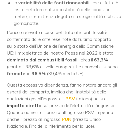
la
variabilità delle fonti rinnovabili
, che di fatto è
insita nella loro natura: instabilità delle condizioni
meteo, intermittenza legata alla stagionalità o al ciclo
giorno/notte.
L’ancora elevato ricorso dell’Italia alle fonti fossili è
confermato dalle cifre rese note dall’ultimo rapporto
sullo stato dell’Unione dell’energia della Commissione
UE: il mix elettrico del nostro Paese nel 2022 è stato
dominato dai combustibili fossili
, circa il
63,3%
(contro il 38,6% a livello europeo). Le rinnovabili si sono
fermate al 36,5%
(39,4% media UE).
Questa eccessiva dipendenza, fanno notare ancora gli
esperti del comparto, implica che l’instabilità delle
quotazioni gas all’ingrosso (il
PSV
italiano) ha un
impatto diretto
sul prezzo dell’elettricità all’ingrosso.
Quando aumenta il prezzo all’ingrosso PSV, impenna
anche il prezzo all’ingrosso
PUN
(Prezzo Unico
Nazionale, l’incide di riferimento per la luce),