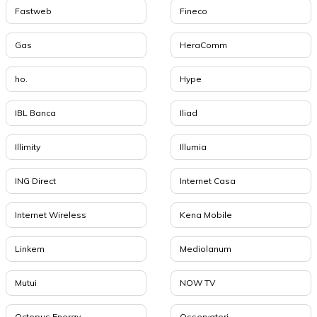
Fastweb
Fineco
Gas
HeraComm
ho.
Hype
IBL Banca
Iliad
Illimity
Illumia
ING Direct
Internet Casa
Internet Wireless
Kena Mobile
Linkem
Mediolanum
Mutui
NOW TV
Octopus Energy
Osservatori