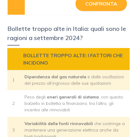
CONFRONTA
Bollette troppo alte in Italia: quali sono le
ragioni a settembre 2024?
BOLLETTE TROPPO ALTE: I FATTORI CHE
INCIDONO
Dipendenza dal gas naturale
e dalle oscillazioni
1
del prezzo all’ingrosso delle sue quotazioni
Peso degli
oneri generali di sistema
: con questo
2
balzello in bolletta si finanziano, tra l’altro, gli
incentivi alle rinnovabili
Variabilità delle fonti rinnovabili
che costringe a
3
mantenere una generazione elettrica anche da
fonti tradizionali