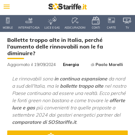
MOBILE
INTERNET CASA
LUCE E GAS
ASSICURAZIONI
CONTI
CARTE
TV
Bollette troppo alte in Italia, perché
l’aumento delle rinnovabili non le fa
diminuire?
Aggiornato il 19/09/2024
Energia
di
Paolo Marelli
Le rinnovabili sono
in continua espansione
da nord
a sud dell'Italia, ma le
bollette troppo alte
nel nostro
Paese continuano ad essere una realtà. Ecco perché
le fonti green non bastano e come trovare le
offerte
luce e gas
più convenienti tra quelle proposte a
settembre 2024 dai gestori energetici partner del
comparatore di
SOStariffe.it
.