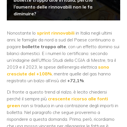
l’aumento delle rinnovabili non le fa
diminuire?
Nonostante lo
sprint rinnovabili
in Italia negli ultimi
anni, le famiglie da nord a sud del Paese continuano a
pagare
bollette troppo alte
, con un effetto domino sui
bilanci domestici. E i numeri lo certificano: secondo
un’indagine dell’Ufficio Studi della CGIA di Mestre, tra il
2019 e il 2023, le spese dell’energia elettrica
sono
cresciute del +108%
, mentre quelle del gas hanno
registrato un balzo all’insù del
+72,1%
.
Di fronte a questo trend al rialzo, è lecito chiedersi
perché il sempre più
crescente ricorso alle fonti
green
non si traduca in una contrazione degli importi in
bolletta. Nel paragrafo che segue proveremo a
rispondere a questa domanda. Prima, però, ricordiamo
che una mossa vincente per alleggerire le fatture è