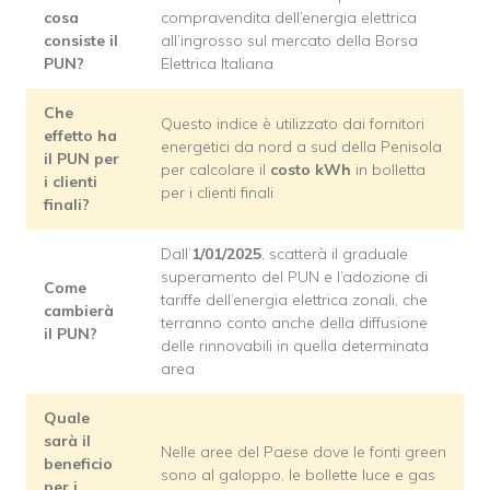
cosa
compravendita dell’energia elettrica
consiste il
all’ingrosso sul mercato della Borsa
PUN?
Elettrica Italiana
Che
Questo indice è utilizzato dai fornitori
effetto ha
energetici da nord a sud della Penisola
il PUN per
per calcolare il
costo kWh
in bolletta
i clienti
per i clienti finali
finali?
Dall’
1/01/2025
, scatterà il graduale
superamento del PUN e l’adozione di
Come
tariffe dell’energia elettrica zonali, che
cambierà
terranno conto anche della diffusione
il PUN?
delle rinnovabili in quella determinata
area
Quale
sarà il
Nelle aree del Paese dove le fonti green
beneficio
sono al galoppo, le bollette luce e gas
per i