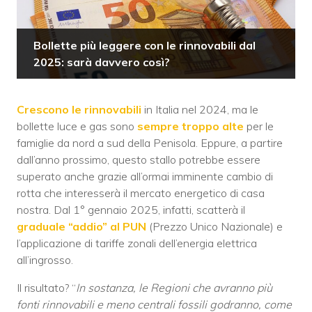
Bollette più leggere con le rinnovabili dal
2025: sarà davvero così?
Crescono le rinnovabili
in Italia nel 2024, ma le
bollette luce e gas sono
sempre troppo alte
per le
famiglie da nord a sud della Penisola. Eppure, a partire
dall’anno prossimo, questo stallo potrebbe essere
superato anche grazie all’ormai imminente cambio di
rotta che interesserà il mercato energetico di casa
nostra. Dal 1° gennaio 2025, infatti, scatterà il
graduale “addio” al PUN
(Prezzo Unico Nazionale) e
l’applicazione di tariffe zonali dell’energia elettrica
all’ingrosso.
Il risultato? “
In sostanza, le Regioni che avranno più
fonti rinnovabili e meno centrali fossili godranno, come