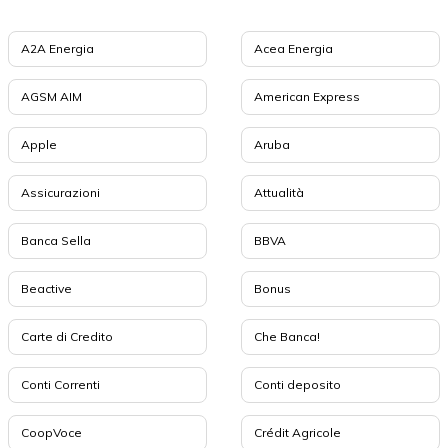
A2A Energia
Acea Energia
AGSM AIM
American Express
Apple
Aruba
Assicurazioni
Attualità
Banca Sella
BBVA
Beactive
Bonus
Carte di Credito
Che Banca!
Conti Correnti
Conti deposito
CoopVoce
Crédit Agricole