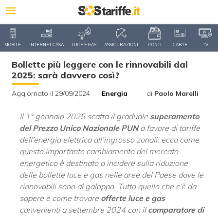
MOBILE
INTERNET CASA
LUCE E GAS
ASSICURAZIONI
CONTI
CARTE
TV
Bollette più leggere con le rinnovabili dal
2025: sarà davvero così?
Aggiornato il 29/09/2024
Energia
di
Paolo Marelli
Il 1° gennaio 2025 scatta il graduale
superamento
del Prezzo Unico Nazionale PUN
a favore di tariffe
dell’energia elettrica all’ingrosso zonali: ecco come
questo importante cambiamento del mercato
energetico è destinato a incidere sulla riduzione
delle bollette luce e gas nelle aree del Paese dove le
rinnovabili sono al galoppo. Tutto quello che c’è da
sapere e come trovare
offerte luce e gas
convenienti a settembre 2024 con il
comparatore di