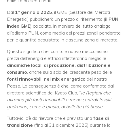
bolletta ai clienti finali.
Dal
1° gennaio 2025
, il GME (Gestore dei Mercati
Energetici) pubblicherà un prezzo di riferimento (
il PUN
Index GME
) calcolato, in maniera del tutto analoga
all’odierno PUN, come media dei prezzi zonali ponderata
per le quantità acquistate in ciascuna zona di mercato.
Questo significa che, con tale nuovo meccanismo, i
prezzi dell’energia elettrica rifletteranno meglio le
dinamiche locali di produzione, distribuzione e
consumo
, anche sulla scia del crescente peso delle
fonti rinnovabili nel mix energetico
del nostro
Paese. La conseguenza è che, come confermato dal
direttore scientifico del Kyoto Club, “
le Regioni che
avranno più fonti rinnovabili e meno centrali fossili
godranno, come è giusto, di bollette più basse
”
.
Tuttavia, c’è da rilevare che è prevista una
fase di
transizione
(fino al 31 dicembre 2025) durante la