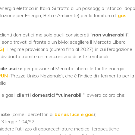
nergia elettrica in Italia. Si tratta di un passaggio “storico” dop
lazione per Energia, Reti e Ambiente) per la fornitura di
gas
clienti domestici, ma solo quelli considerati “
non vulnerabili
”.
 si sono trovati di fronte a un bivio: scegliere il Mercato Libero
G)
, il regime provvisorio (durerà fino al 2027) in cui l’erogazione
, individuato tramite un meccanismo di aste territoriali.
ile uscire
per passare al Mercato Libero, le tariffe energia
PUN
(Prezzo Unico Nazionale), che è l’indice di riferimento per la
lia.
 e gas i
clienti domestici “vulnerabili”
, ovvero coloro che:
iate
(come i percettori di
bonus luce e gas
);
lo 3 legge 104/92;
chiedere l’utilizzo di apparecchiature medico-terapeutiche