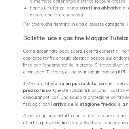
alimentate dall’energia elettrica (oppure presso i 
hanno un’utenza in una
struttura abitativa d
minore non interconnessa.
Per coloro che rientrino in una di queste categorie, i
Bollette luce e gas fine Maggior Tutela
Come accennato poco sopra, i clienti domestici “non v
applicate tariffe energia elettrica basate sull’anda
linea con l’andamento del mercato. Si tratta di un vant
diminuisca. Tuttavia, è uno svantaggio qualora il P
Il Mercato Libero
ha un punto di forza
che il Servi
prezzo fisso
. Queste soluzioni bloccano il costo 
assicurandoti così uno scudo di protezione contro ev
fisiologici con l’
arrivo della stagione fredda
e la r
A ciò si aggiunge il fatto che le offerte a prezzo fi
offerte a prezzo indicizzato della libera concorrenza