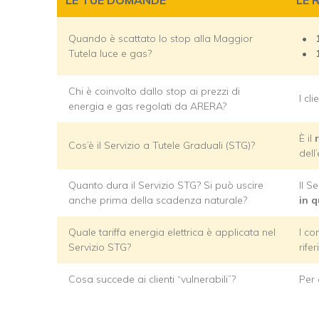
Quando è scattato lo stop alla Maggior
Tutela luce e gas?
Chi è coinvolto dallo stop ai prezzi di
I cl
energia e gas regolati da ARERA?
È il
Cos’è il Servizio a Tutele Graduali (STG)?
dell
Quanto dura il Servizio STG? Si può uscire
Il S
anche prima della scadenza naturale?
in 
Quale tariffa energia elettrica è applicata nel
I co
Servizio STG?
rife
Cosa succede ai clienti “vulnerabili”?
Per 