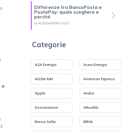
Differenze tra BancoPosta e
la
PostePay: quale scegliere e
perché
DI ALESSANDRO VOCI
Categorie
n
A2A Energia
Acea Energia
AGSM AIM
American Express
 a
Apple
Aruba
Assicurazioni
Attualità
e
Banca Sella
BBVA
il