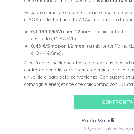
costo metano al metro cubo a un
livello molto vic
Ecco un esempio: le top offerte luce e gas a prezzo 
di SOStariffe.it ad agosto 2024 consentono di abbass
0,1090 €/kWh per 12 mesi
(la miglior tariffa 
costo di 0,13 €/kWh);
0,43 €/Smc per 12 mesi
(la miglior tariffa indi
di 0,44 €/Smc).
Al di là che si scelgano offerte a prezzo fisso o indic
confronto periodico delle tariffe energia elettrica e m
un valido alleato della convenienza. Con questo stru
compagnie energetiche che collaborano con SOStariffe
CONFRONTA 
Paolo Marelli
Specializzato in Energia