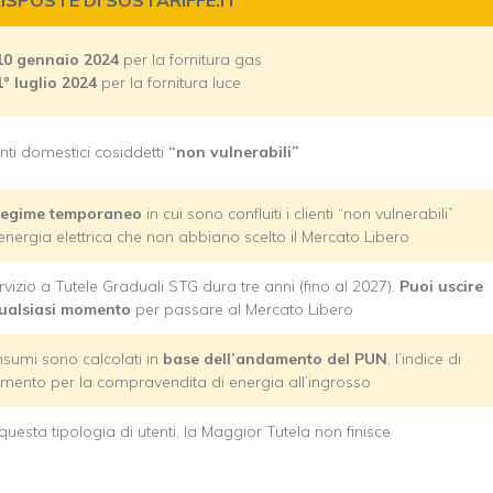
10 gennaio 2024
per la fornitura gas
1° luglio 2024
per la fornitura luce
ienti domestici cosiddetti
“non vulnerabili”
regime temporaneo
in cui sono confluiti i clienti “non vulnerabili”
’energia elettrica che non abbiano scelto il Mercato Libero
ervizio a Tutele Graduali STG dura tre anni (fino al 2027).
Puoi uscire
qualsiasi momento
per passare al Mercato Libero
nsumi sono calcolati in
base dell’andamento del PUN
, l’indice di
rimento per la compravendita di energia all’ingrosso
questa tipologia di utenti, la Maggior Tutela non finisce