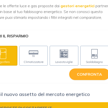
e le offerte luce e gas proposte dai
gestori energetici
partne
 in base al tuo fabbisogno energetico. Se non conosci questo
re puoi stimarlo impostando i filtri integrati nel comparatore,
 IL RISPARMIO
igorifero
Climatizzatore
Lavastoviglie
Scaldabagno
CONFRONTA
: il nuovo assetto del mercato energetico
RISPOSTE DI SOSTARIFFE.IT