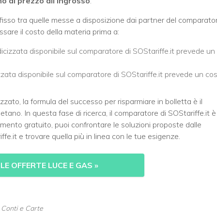
ino al prezzo all’ingrosso
.
fisso tra quelle messe a disposizione dai partner del comparato
are il costo della materia prima a:
indicizzata disponibile sul comparatore di SOStariffe.it prevede un
cizzata disponibile sul comparatore di SOStariffe.it prevede un co
izzato, la formula del successo per risparmiare in bolletta è il
etano. In questa fase di ricerca, il comparatore di SOStariffe.it è
mento gratuito, puoi confrontare le soluzioni proposte dalle
.it e trovare quella più in linea con le tue esigenze.
LE OFFERTE LUCE E GAS
»
, Conti e Carte