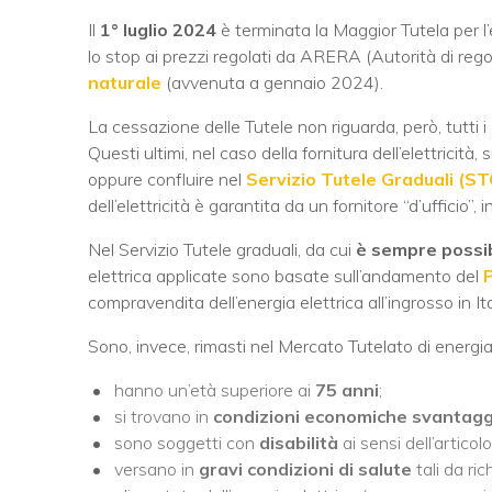
Il
1° luglio 2024
è terminata la Maggior Tutela per l’e
lo stop ai prezzi regolati da ARERA (Autorità di rego
naturale
(avvenuta a gennaio 2024).
La cessazione delle Tutele non riguarda, però, tutti i 
Questi ultimi, nel caso della fornitura dell’elettricità,
oppure confluire nel
Servizio Tutele Graduali (ST
dell’elettricità è garantita da un fornitore “d’ufficio”
Nel Servizio Tutele graduali, da cui
è sempre possib
elettrica applicate sono basate sull’andamento del
compravendita dell’energia elettrica all’ingrosso in Ita
Sono, invece, rimasti nel Mercato Tutelato di energia
hanno un’età superiore ai
75 anni
;
si trovano in
condizioni economiche svantagg
sono soggetti con
disabilità
ai sensi dell’artico
versano in
gravi condizioni di salute
tali da ri