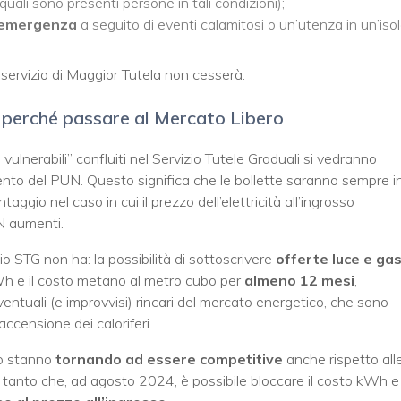
quali sono presenti persone in tali condizioni);
i emergenza
a seguito di eventi calamitosi o un’utenza in un’iso
l servizio di Maggior Tutela non cesserà.
: perché passare al Mercato Libero
ulnerabili” confluiti nel Servizio Tutele Graduali si vedranno
mento del PUN. Questo significa che le bollette saranno sempre i
aggio nel caso in cui il prezzo dell’elettricità all’ingrosso
UN aumenti.
zio STG non ha: la possibilità di sottoscrivere
offerte luce e gas
kWh e il costo metano al metro cubo per
almeno 12 mesi
,
entuali (e improvvisi) rincari del mercato energetico, che sono
iaccensione dei caloriferi.
sso stanno
tornando ad essere competitive
anche rispetto all
, tanto che, ad agosto 2024, è possibile bloccare il costo kWh e 