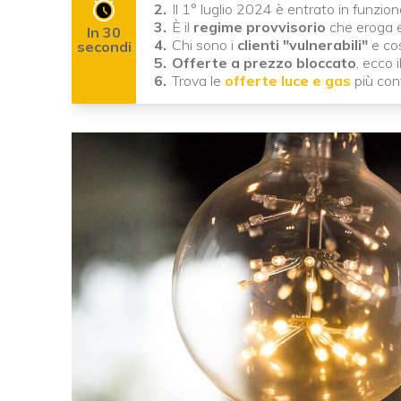
Il 1° luglio 2024 è entrato in funzion
È il
regime provvisorio
che eroga el
In 30
Chi sono i
clienti "vulnerabili"
e co
secondi
Offerte a prezzo bloccato
, ecco 
Trova le
offerte luce e gas
più con