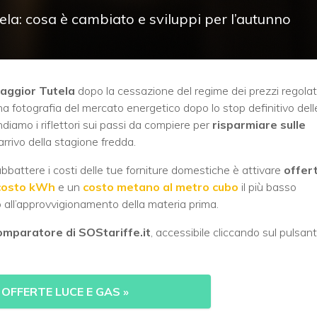
tela: cosa è cambiato e sviluppi per l’autunno
Maggior Tutela
dopo la cessazione del regime dei prezzi regolat
fotografia del mercato energetico dopo lo stop definitivo dell
ndiamo i riflettori sui passi da compiere per
risparmiare sulle
’arrivo della stagione fredda.
bbattere i costi delle tue forniture domestiche è attivare
offer
costo kWh
e un
costo metano al metro cubo
il più basso
ivo all’approvvigionamento della materia prima.
omparatore di SOStariffe.it
, accessibile cliccando sul pulsan
 OFFERTE LUCE E GAS
»