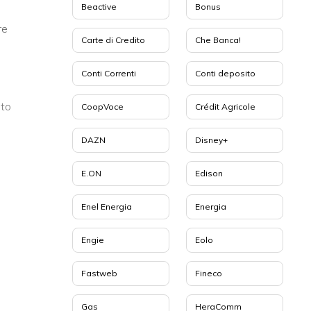
Beactive
Bonus
re
Carte di Credito
Che Banca!
Conti Correnti
Conti deposito
sto
CoopVoce
Crédit Agricole
DAZN
Disney+
E.ON
Edison
Enel Energia
Energia
Engie
Eolo
Fastweb
Fineco
Gas
HeraComm