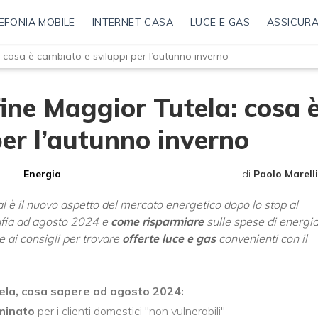
EFONIA MOBILE
INTERNET CASA
LUCE E GAS
ASSICURA
: cosa è cambiato e sviluppi per l’autunno inverno
 fine Maggior Tutela: cosa 
per l’autunno inverno
Energia
di
Paolo Marelli
l è il nuovo aspetto del mercato energetico dopo lo stop al
afia ad agosto 2024 e
come risparmiare
sulle spese di energi
re ai consigli per trovare
offerte luce e gas
convenienti con il
tela, cosa sapere ad agosto 2024:
minato
per i clienti domestici "non vulnerabili"