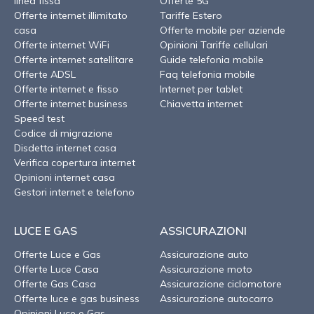
linea fissa
Offerte 5G
Offerte internet illimitato
Tariffe Estero
casa
Offerte mobile per aziende
Offerte internet WiFi
Opinioni Tariffe cellulari
Offerte internet satellitare
Guide telefonia mobile
Offerte ADSL
Faq telefonia mobile
Offerte internet e fisso
Internet per tablet
Offerte internet business
Chiavetta internet
Speed test
Codice di migrazione
Disdetta internet casa
Verifica copertura internet
Opinioni internet casa
Gestori internet e telefono
LUCE E GAS
ASSICURAZIONI
Offerte Luce e Gas
Assicurazione auto
Offerte Luce Casa
Assicurazione moto
Offerte Gas Casa
Assicurazione ciclomotore
Offerte luce e gas business
Assicurazione autocarro
Opinioni Luce e Gas