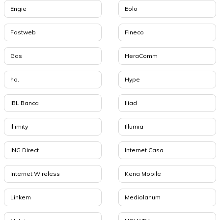
Engie
Eolo
Fastweb
Fineco
Gas
HeraComm
ho.
Hype
IBL Banca
Iliad
Illimity
Illumia
ING Direct
Internet Casa
Internet Wireless
Kena Mobile
Linkem
Mediolanum