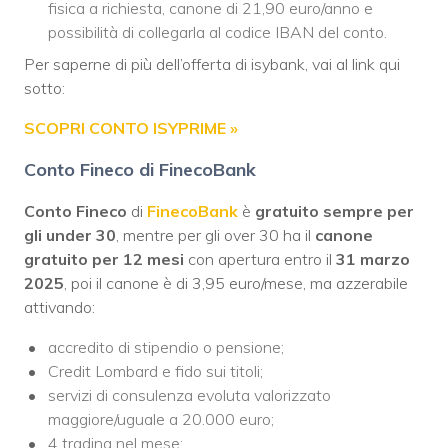
fisica a richiesta, canone di 21,90 euro/anno e
possibilità di collegarla al codice IBAN del conto.
Per saperne di più dell’offerta di isybank, vai al link qui
sotto:
SCOPRI CONTO ISYPRIME »
Conto Fineco di FinecoBank
Conto Fineco
di
FinecoBank
è
gratuito sempre per
gli under 30
, mentre per gli over 30 ha il
canone
gratuito per 12 mesi
con apertura entro il
31 marzo
2025
, poi il canone è di 3,95 euro/mese, ma azzerabile
attivando:
accredito di stipendio o pensione;
Credit Lombard e fido sui titoli;
servizi di consulenza evoluta valorizzato
maggiore/uguale a 20.000 euro;
4 trading nel mese;