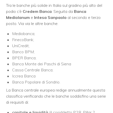
Tra le banche più solide in Italia sul gradino più alto del
podio c’è
Credem Banca
. Seguita da
Banca
Mediolanum
e
Intesa Sanpaolo
al secondo e terzo
posto. Via via le altre banche:
Mediobanca;
FinecoBank;
UniCredit;
Banco BPM;
BPER Banca;
Banca Monte dei Paschi di Siena
Cassa Centrale Banca;
Iccrea Banca
Banca Popolare di Sondrio.
La Banca centrale europea redige annualmente questa
classifica verificando che le banche soddisfino una serie
di requisiti di:
capitale e liquidità
(il cosiddetto P2R, Pillar 2