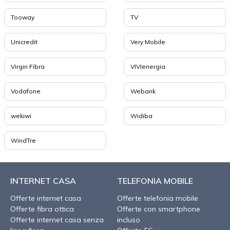
Tooway
TV
Unicredit
Very Mobile
Virgin Fibra
VIVIenergia
Vodafone
Webank
wekiwi
Widiba
WindTre
INTERNET CASA
TELEFONIA MOBILE
Offerte internet casa
Offerte telefonia mobile
Offerte fibra ottica
Offerte con smartphone
Offerte internet casa senza
incluso