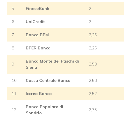
5
FinecoBank
2
6
UniCredit
2
7
Banco BPM
2,25
8
BPER Banca
2,25
Banca Monte dei Paschi di
9
2,50
Siena
10
Cassa Centrale Banca
2,50
11
Iccrea Banca
2,52
Banca Popolare di
12
2,75
Sondrio