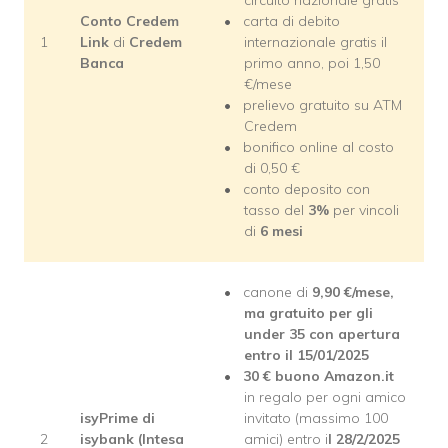
circuito nazionale gratis
Conto Credem
carta di debito
1
Link
di
Credem
internazionale gratis il
Banca
primo anno, poi 1,50
€/mese
prelievo gratuito su ATM
Credem
bonifico online al costo
di 0,50 €
conto deposito con
tasso del
3%
per vincoli
di
6 mesi
canone di
9,90 €/mese,
ma gratuito per gli
under 35 con apertura
entro il 15/01/2025
30 € buono Amazon.it
in regalo per ogni amico
isyPrime di
invitato (massimo 100
2
isybank (Intesa
amici) entro i
l 28/2/2025