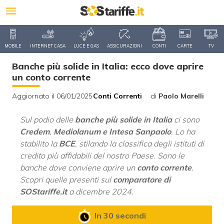
MOBILE
INTERNET CASA
LUCE E GAS
ASSICURAZIONI
CONTI
CARTE
TV
Banche più solide in Italia: ecco dove aprire
un conto corrente
Aggiornato il 06/01/2025
Conti Correnti
di
Paolo Marelli
Sul podio delle
banche più solide in Italia
ci sono
Credem
,
Mediolanum e Intesa Sanpaolo
. Lo ha
stabilito la
BCE
, stilando la classifica degli istituti di
credito più affidabili del nostro Paese. Sono le
banche dove conviene aprire un
conto corrente
.
Scopri quelle presenti sul
comparatore di
SOStariffe.it
a dicembre 2024.
In 30 secondi