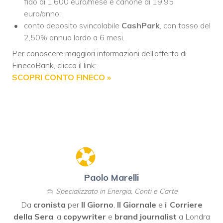
fido di 1.600 euro/mese e canone di 19,95
euro/anno;
conto deposito svincolabile
CashPark
, con tasso del
2,50% annuo lordo a 6 mesi.
Per conoscere maggiori informazioni dell’offerta di
FinecoBank, clicca il link:
SCOPRI CONTO FINECO »
Paolo Marelli
Specializzato in Energia, Conti e Carte
Da
cronista
per
Il Giorno
,
Il Giornale
e il
Corriere
della Sera
, a
copywriter
e
brand journalist
a Londra