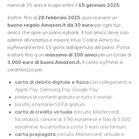
meno di 35 anni e lo apri entro il
15 gennaio 2025
.
Inoltre, fino al
28 febbraio 2025
, puoi ricevere un
buono regalo Amazon.it da 30 euro
per ogni tuo
amico che apre un piano isybank. Il tuo amico deve solo
aderire all’iniziativa e inserire il tuo Codice Amico su
isyReward entro 15 giorni dall’apertura del piano. Potrai
invitare fino a un
massimo di 100 amici
per un totale di
3.000 euro di buoni Amazon.it.
Il conto isyPrime si
caratterizza per:
carta di debito digitale e fisica
con collegamenti a
Apple Pay, Samsung Pay, Google Pay;
prelievo di contanti gratuito in tutto il mondo;
bonifici istantanei SEPA gratuiti;
carta di credito virtuale
(circuito Mastercard)
facoltativa, canone di 3,90 euro/mese e fido di 5.000
euro/mese; la carta fisica costa 5 euro una tantum;
carta prepagata
(circuito Mastercard) virtuale e