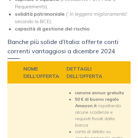
Requirements);
solidità patrimoniale
(“
In leggero miglioramento
”,
secondo la BCE);
capacità di gestione del rischio
.
Banche più solide d’Italia: offerte conti
correnti vantaggiosi a dicembre 2024
NOME
DETTAGLI
DELL’OFFERTA
DELL’OFFERTA
canone annuo gratuito
50 € di buono regalo
Amazon.it
rispettando
alcune scadenze e
requisiti fissati dalla
banca
carta di debito su