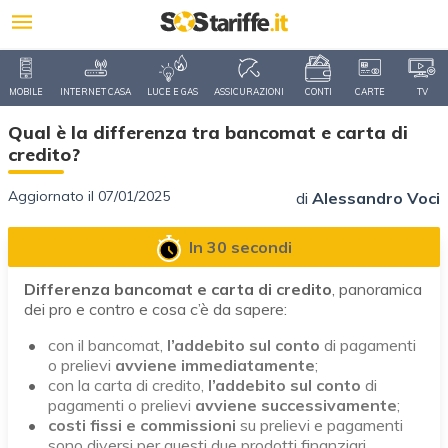
MOBILE
INTERNET CASA
LUCE E GAS
ASSICURAZIONI
CONTI
CARTE
TV
Qual è la differenza tra bancomat e carta di
credito?
Aggiornato il 07/01/2025
di
Alessandro Voci
In 30 secondi
Differenza bancomat e carta di credito
, panoramica
dei pro e contro e cosa c’è da sapere:
con il bancomat,
l’addebito sul conto
di pagamenti
o prelievi
avviene immediatamente
;
con la carta di credito,
l’addebito sul conto
di
pagamenti o prelievi
avviene successivamente
;
costi fissi e commissioni
su prelievi e pagamenti
sono diversi per questi due prodotti finanziari