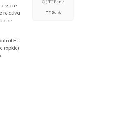
e essere
e relativa
TF Bank
azione
nti al PC
o rapida)
o