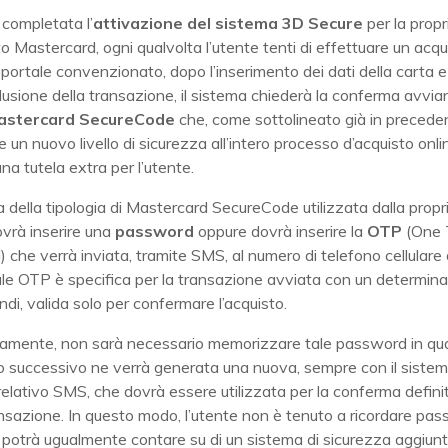
completata l’
attivazione del sistema 3D Secure
per la propr
Mastercard, ogni qualvolta l’utente tenti di effettuare un acqu
portale convenzionato, dopo l’inserimento dei dati della carta e
lusione della transazione, il sistema chiederà la conferma avviand
astercard SecureCode
che, come sottolineato già in precede
 un nuovo livello di sicurezza all’intero processo d’acquisto onli
na tutela extra per l’utente.
della tipologia di Mastercard SecureCode utilizzata dalla propr
ovrà inserire una
password
oppure dovrà inserire la
OTP
(One 
che verrà inviata, tramite SMS, al numero di telefono cellulare 
le OTP è specifica per la transazione avviata con un determina
indi, valida solo per confermare l’acquisto.
amente, non sarà necessario memorizzare tale password in qu
sto successivo ne verrà generata una nuova, sempre con il sist
l relativo SMS, che dovrà essere utilizzata per la conferma definit
nsazione. In questo modo, l’utente non è tenuto a ricordare pa
e potrà ugualmente contare su di un sistema di sicurezza aggiunt