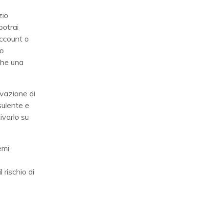
zio
potrai
account o
ro
nche una
ivazione di
sulente e
ivarlo su
emi
 rischio di