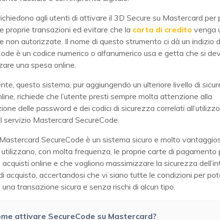
ti richiedono agli utenti di attivare il 3D Secure su Mastercard per
le proprie transazioni ed evitare che la
carta di credito
venga u
 non autorizzate. Il nome di questo strumento ci dà un indizio di
Code è un codice numerico o alfanumerico usa e getta che si dev
zzare una spesa online.
te, questo sistema, pur aggiungendo un ulteriore livello di sicur
nline, richiede che l’utente presti sempre molta attenzione alla
one delle password e dei codici di sicurezza correlati all’utilizzo
al servizio Mastercard SecureCode.
o Mastercard SecureCode è un sistema sicuro e molto vantaggios
 utilizzano, con molta frequenza, le proprie carte di pagamento 
 acquisti online e che vogliono massimizzare la sicurezza dell’in
i acquisto, accertandosi che vi siano tutte le condizioni per pot
 una transazione sicura e senza rischi di alcun tipo.
me attivare SecureCode su Mastercard?