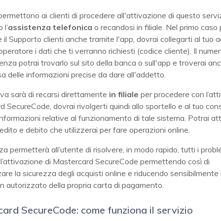
ti permettono ai clienti di procedere all'attivazione di questo servi
 l’
assistenza telefonica
o recandosi in filiale. Nel primo caso 
 il Supporto clienti anche tramite l'app, dovrai collegarti al tuo 
'operatore i dati che ti verranno richiesti (codice cliente). Il nume
tenza potrai trovarlo sul sito della banca o sull'app e troverai a
isa delle informazioni precise da dare all'addetto.
iva sarà di recarsi direttamente
in filiale
per procedere con l’att
 SecureCode, dovrai rivolgerti quindi allo sportello e al tuo con
 informazioni relative al funzionamento di tale sistema. Potrai att
redito e debito che utilizzerai per fare operazioni online.
za permetterà all’utente di risolvere, in modo rapido, tutti i probl
all’attivazione di Mastercard SecureCode permettendo così di
re la sicurezza degli acquisti online e riducendo sensibilmente il
on autorizzato della propria carta di pagamento.
ard SecureCode: come funziona il servizio