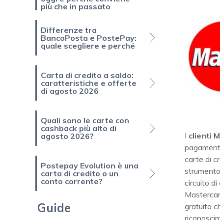
più che in passato
Differenze tra
BancoPosta e PostePay:
quale scegliere e perché
Carta di credito a saldo:
caratteristiche e offerte
di agosto 2026
Quali sono le carte con
cashback più alto di
I
clienti 
agosto 2026?
pagamento
carte di c
Postepay Evolution è una
strumento 
carta di credito o un
conto corrente?
circuito d
Mastercar
Guide
gratuito c
riconoscim