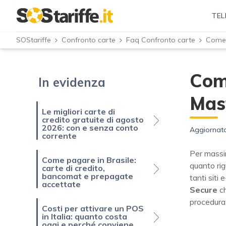
TEL
SOStariffe
Confronto carte
Faq Confronto carte
Com
In evidenza
Mas
Le migliori carte di
credito gratuite di agosto
2026: con e senza conto
Aggiornato
corrente
Per massi
Come pagare in Brasile:
quanto rig
carte di credito,
bancomat e prepagate
tanti siti
accettate
Secure
c
procedura 
Costi per attivare un POS
in Italia: quanto costa
oggi e perché conviene