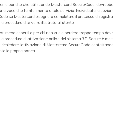
per le banche che utilizzando Mastercard SecureCode, dovrebb
na voce che fa riferimento a tale servizio. Individuata la sezion
Code su Mastercard bisognerà completare il processo di registr
a procedura che verrà illustrata all’utente.
enti meno esperti o per chi non vuole perdere troppo tempo dava
la procedura di attivazione online del sistema 3D Secure è molt
e richiedere l’attivazione di Mastercard SecureCode contattand
te la propria banca.