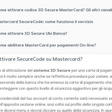
me attivare codice 3D Secure MasterCard? Gli altri canal
stercard SecureCode: come funziona il servizio
me attivare 3D Secure Ubi Banca?
me abilitare MasterCard per pagamenti On-line?
ttivare SecureCode su Mastercard?
o di attivazione del
sistema 3D Secure
per una carta di paga
 è molto semplice anche se l’effettiva procedura può variare, 
a seconda della banca che ha emesso la carta di pagamento che 
roteggere con questo livello di sicurezza aggiuntivo per gli acqui
e credenziali del tuo account al conto corrente sarà necessario s
ell'apposita sezione online, una volta sul profilo della singola car
re diversi menu e dovrai cliccare su quello della sicurezza. In qu