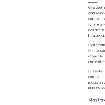
Gli istitu
chiamando
contattare
fornire all
dell'assis
lista prec
L'alternat
Mastercard
otterai le
carte di c
L’assisten
correlati 
massimizza
utilizzo n
Masterc