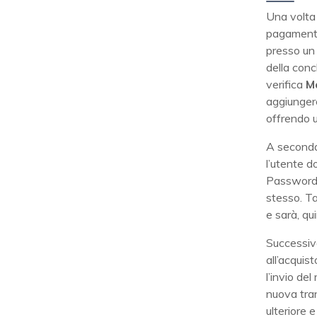
Una volta 
pagamento 
presso un 
della conc
verifica
M
aggiungere
offrendo u
A seconda 
l’utente d
Password) 
stesso. Ta
e sarà, qu
Successiv
all’acqui
l’invio de
nuova tra
ulteriore 