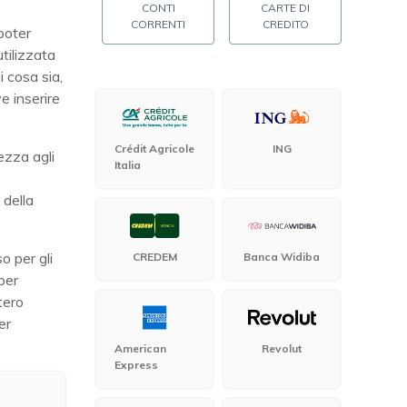
CONTI
CARTE DI
CORRENTI
CREDITO
 poter
tilizzata
 cosa sia,
e inserire
Crédit Agricole
ING
ezza agli
Italia
 della
o per gli
CREDEM
Banca Widiba
per
tero
er
American
Revolut
Express