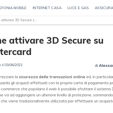
EFONIA MOBILE
INTERNET CASA
LUCE E GAS
ASSICURA
Come attivare 3D Secure su Mastercard
e attivare 3D Secure su
tercard
 il 03/06/2021
di
Alessa
mizzare la
sicurezza delle transazioni online
ed, in particola
uarda gli acquisti effettuati con la propria carta di pagamento p
 e-commerce che popolano il web è possibile sfruttare il sistema
he va ad aggiungere un ulteriore livello di protezione, sommandos
che viene tradizionalmente utilizzata per effettuare un acquisto