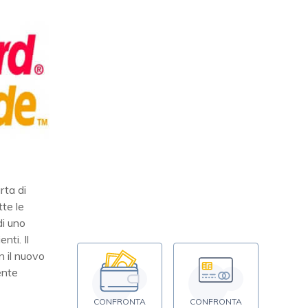
rta di
tte le
di uno
nti. Il
n il nuovo
ente
CONFRONTA
CONFRONTA