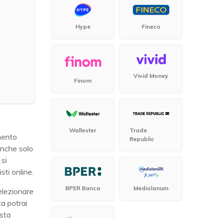
i
Hype
Fineco
Vivid Money
Finom
Wallester
Trade
mento
Republic
anche solo
si
sti online.
BPER Banca
Mediolanum
elezionare
ta potrai
esta