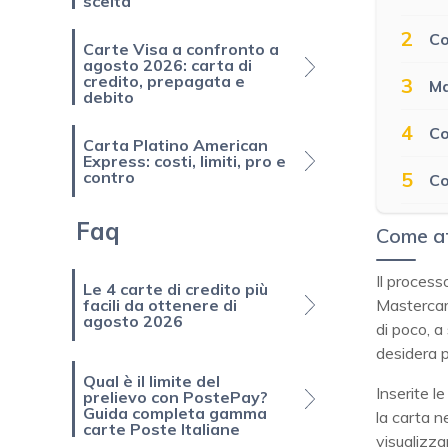
scelta
2
Co
Carte Visa a confronto a
agosto 2026: carta di
credito, prepagata e
3
Ma
debito
4
Co
Carta Platino American
Express: costi, limiti, pro e
5
contro
Co
Faq
Come a
Il process
Le 4 carte di credito più
Mastercard
facili da ottenere di
agosto 2026
di poco, 
desidera p
Qual è il limite del
Inserite l
prelievo con PostePay?
Guida completa gamma
la carta n
carte Poste Italiane
visualizza