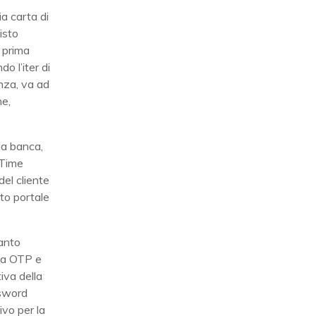
ia carta di
isto
 prima
o l’iter di
nza, va ad
ne,
ia banca,
Time
del cliente
to portale
anto
ema OTP e
iva della
ssword
ivo per la