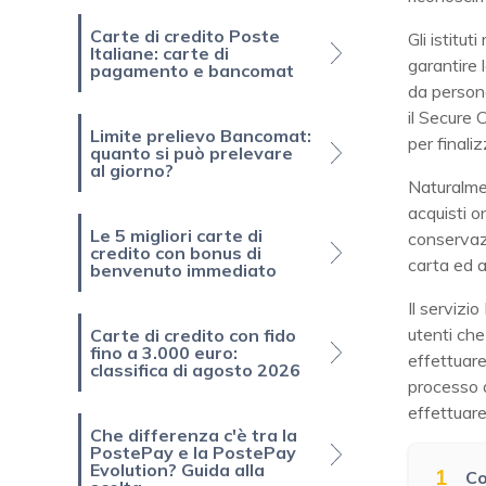
Carte di credito Poste
Gli istitu
Italiane: carte di
garantire 
pagamento e bancomat
da persone
il Secure 
Limite prelievo Bancomat:
per finali
quanto si può prelevare
al giorno?
Naturalmen
acquisti o
Le 5 migliori carte di
conservazi
credito con bonus di
carta ed 
benvenuto immediato
Il servizi
utenti che
Carte di credito con fido
fino a 3.000 euro:
effettuare
classifica di agosto 2026
processo d
effettuare
Che differenza c'è tra la
PostePay e la PostePay
Evolution? Guida alla
1
Co