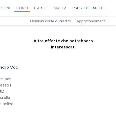
ZIONI
CONTI
CARTE
PAY TV
PRESTITI E MUTUI
Opinioni carte di credito
Approfondimenti
Altre offerte che potrebbero
interessarti
ndro Voci
re, per
resso i
3D
i alla
 online.