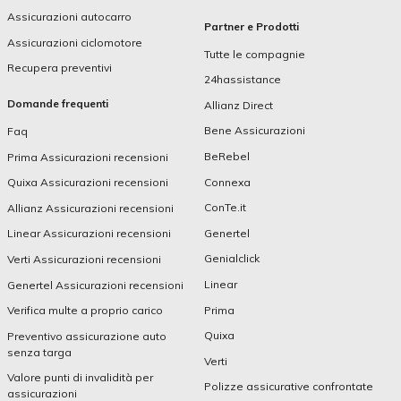
Assicurazioni autocarro
Partner e Prodotti
Assicurazioni ciclomotore
Tutte le compagnie
Recupera preventivi
24hassistance
Domande frequenti
Allianz Direct
Bene Assicurazioni
Faq
BeRebel
Prima Assicurazioni recensioni
Connexa
Quixa Assicurazioni recensioni
ConTe.it
Allianz Assicurazioni recensioni
Genertel
Linear Assicurazioni recensioni
Genialclick
Verti Assicurazioni recensioni
Linear
Genertel Assicurazioni recensioni
Prima
Verifica multe a proprio carico
Quixa
Preventivo assicurazione auto
senza targa
Verti
Valore punti di invalidità per
Polizze assicurative confrontate
assicurazioni