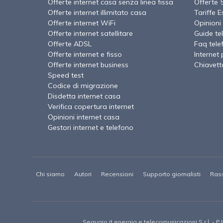
Offerte internet casa senza linea fissa
Offerte 
Offerte internet illimitato casa
Tariffe E
Offerte internet WiFi
Opinioni 
Offerte internet satellitare
Guide te
Offerte ADSL
Faq tele
Offerte internet e fisso
Internet 
Offerte internet business
Chiavett
Speed test
Codice di migrazione
Disdetta internet casa
Verifica copertura internet
Opinioni internet casa
Gestori internet e telefono
Chi siamo
Autori
Recensioni
Supporto giornalisti
Ras
Segugio.it energia e telecomunicazioni S.r.l. - 