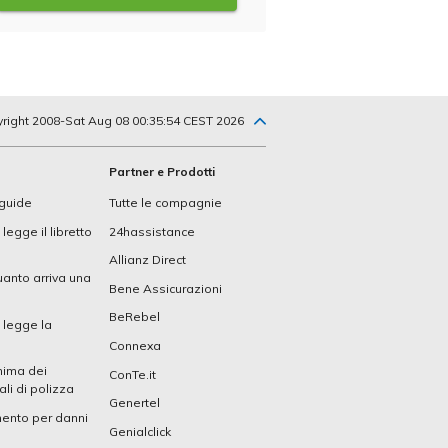
yright 2008-Sat Aug 08 00:35:54 CEST 2026
Partner e Prodotti
 guide
Tutte le compagnie
legge il libretto
24hassistance
Allianz Direct
anto arriva una
Bene Assicurazioni
BeRebel
 legge la
Connexa
nima dei
ConTe.it
li di polizza
Genertel
mento per danni
Genialclick