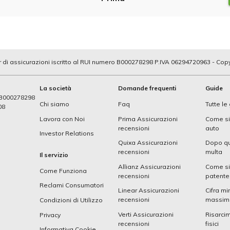
 di assicurazioni iscritto al RUI numero B000278298 P.IVA 06294720963 - Cop
La società
Domande frequenti
Guide
o B000278298
Chi siamo
Faq
Tutte le
08
Lavora con Noi
Prima Assicurazioni
Come si 
recensioni
auto
Investor Relations
Quixa Assicurazioni
Dopo qu
recensioni
multa
Il servizio
Allianz Assicurazioni
Come si
Come Funziona
recensioni
patente
Reclami Consumatori
Linear Assicurazioni
Cifra mi
recensioni
massima
Condizioni di Utilizzo
Verti Assicurazioni
Risarci
Privacy
recensioni
fisici
Informativa Cookie