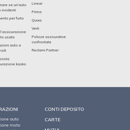
Linear
nare se un'auto
 incidenti
Prima
ento per furto
Quixa
Verti
 l’assicurazione
Polizze assicurative
uto usata
confrontate
zioni auto a
Reclami Partner
sili
costa
curazione kasko
RAZIONI
CONTI DEPOSITO
zione auto
CARTE
zione moto