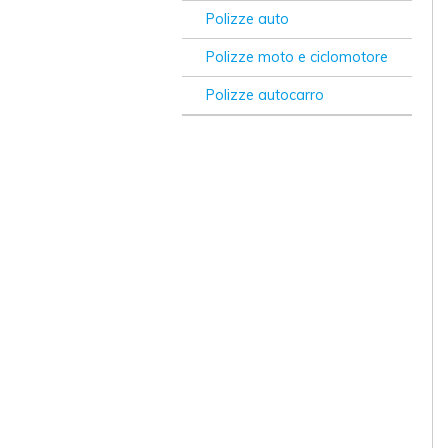
24hassistance
Polizze auto
Allianz Direct
Polizze moto e ciclomotore
Bene Assicurazioni
Polizze autocarro
BeRebel
Connexa
ConTe.it
Genertel
Genialclick
Linear
Prima
Quixa
Verti