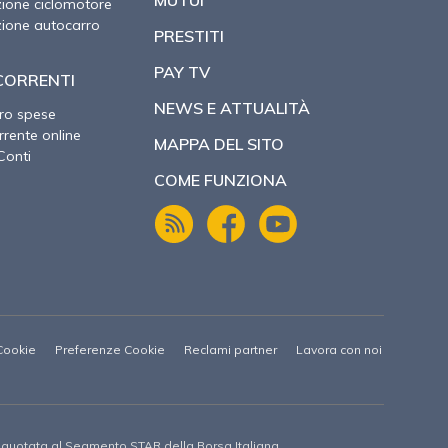
MUTUI
zione ciclomotore
zione autocarro
PRESTITI
PAY TV
CORRENTI
NEWS E ATTUALITÀ
ro spese
rente online
MAPPA DEL SITO
Conti
COME FUNZIONA
Cookie
Preferenze Cookie
Reclami partner
Lavora con noi
à quotata al Segmento STAR della Borsa Italiana.