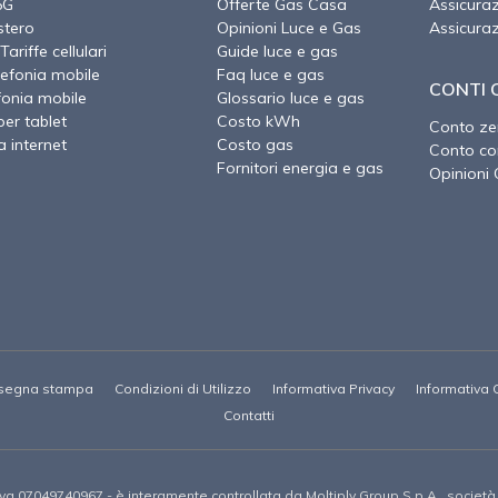
5G
Offerte Gas Casa
Assicura
stero
Opinioni Luce e Gas
Assicura
Tariffe cellulari
Guide luce e gas
lefonia mobile
Faq luce e gas
CONTI 
fonia mobile
Glossario luce e gas
per tablet
Costo kWh
Conto ze
a internet
Costo gas
Conto cor
Fornitori energia e gas
Opinioni 
segna stampa
Condizioni di Utilizzo
Informativa Privacy
Informativa 
Contatti
P.Iva 07049740967 -
è interamente controllata da Moltiply Group S.p.A., societ