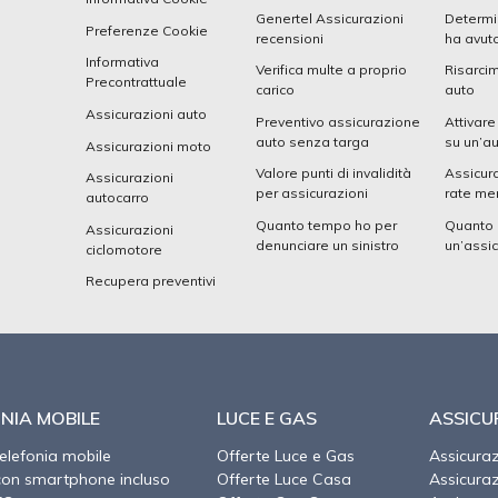
Genertel Assicurazioni
Determi
Preferenze Cookie
recensioni
ha avuto
Informativa
Verifica multe a proprio
Risarcim
Precontrattuale
carico
auto
Assicurazioni auto
Preventivo assicurazione
Attivare
auto senza targa
su un’a
Assicurazioni moto
Valore punti di invalidità
Assicura
Assicurazioni
per assicurazioni
rate men
autocarro
Quanto tempo ho per
Quanto 
Assicurazioni
denunciare un sinistro
un’assi
ciclomotore
Recupera preventivi
NIA MOBILE
LUCE E GAS
ASSICU
telefonia mobile
Offerte Luce e Gas
Assicura
con smartphone incluso
Offerte Luce Casa
Assicura