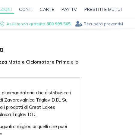
ZIONI
CONTI
CARTE
PAY TV
PRESTITI E MUTUI
Assistenza gratuita
800 999 565
Recupera preventivi
ma
lizza Moto e Ciclomotore Prima
e la
 plurimandataria che distribuisce i
di Zavarovalnica Triglav D.D.. Su
a i prodotti di Great Lakes
nica Triglav D.D..
guali o migliori di quelli che puoi
a.