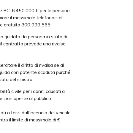
e RC: 6.450.000 € per le persone
are il massimale telefonaci al
e gratuito 800 999 565
sia guidato da persona in stato di
 il contratto prevede una rivalsa
citare il diritto di rivalsa se al
 guida con patente scaduta purché
ata del sinistro.
lità civile per i danni causati a
te, non aperte al pubblico.
ti a terzi dall’incendio del veicolo
ro il limite di massimale di €