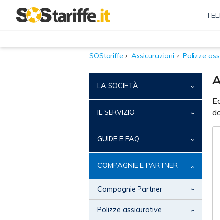
TEL
SOStariffe
Assicurazioni
Polizze ass
A
LA SOCIETÀ
Ec
Chi siamo
do
IL SERVIZIO
Come Funziona
GUIDE E FAQ
Reclami Consumatori
Domande Frequenti
COMPAGNIE E PARTNER
Condizioni di Utilizzo
Guide Assicurazioni
Compagnie Partner
Privacy
Tutte le compagnie
Polizze assicurative
Informativa Precontrattuale