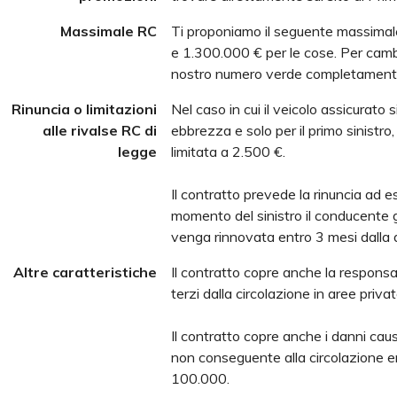
Massimale RC
Ti proponiamo il seguente massimal
e 1.300.000 € per le cose. Per cambi
nostro numero verde completament
Rinuncia o limitazioni
Nel caso in cui il veicolo assicurato 
alle rivalse RC di
ebbrezza e solo per il primo sinistro,
legge
limitata a 2.500 €.
Il contratto prevede la rinuncia ad eser
momento del sinistro il conducente
venga rinnovata entro 3 mesi dalla d
Altre caratteristiche
Il contratto copre anche la responsabi
terzi dalla circolazione in aree priva
Il contratto copre anche i danni causa
non conseguente alla circolazione ent
100.000.