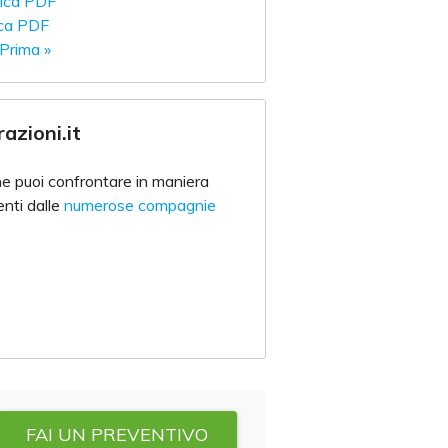
ica PDF
ica PDF
Prima »
azioni.it
 che puoi confrontare in maniera
ienti dalle
numerose compagnie
FAI UN PREVENTIVO