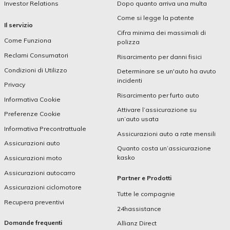
Investor Relations
Dopo quanto arriva una multa
Come si legge la patente
Il servizio
Cifra minima dei massimali di
Come Funziona
polizza
Reclami Consumatori
Risarcimento per danni fisici
Condizioni di Utilizzo
Determinare se un'auto ha avuto
incidenti
Privacy
Risarcimento per furto auto
Informativa Cookie
Attivare l’assicurazione su
Preferenze Cookie
un’auto usata
Informativa Precontrattuale
Assicurazioni auto a rate mensili
Assicurazioni auto
Quanto costa un’assicurazione
kasko
Assicurazioni moto
Assicurazioni autocarro
Partner e Prodotti
Assicurazioni ciclomotore
Tutte le compagnie
Recupera preventivi
24hassistance
Domande frequenti
Allianz Direct