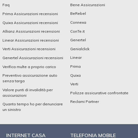
Bene Assicurazioni
Faq
BeRebel
Prima Assicurazioni recensioni
Connexa
Quixa Assicurazioni recensioni
ConTe.it
Allianz Assicurazioni recensioni
Genertel
Linear Assicurazioni recensioni
Genialclick
Verti Assicurazioni recensioni
Linear
Genertel Assicurazioni recensioni
Prima
Verifica multe a proprio carico
Quixa
Preventivo assicurazione auto
senza targa
Verti
Valore punti di invalidità per
Polizze assicurative confrontate
assicurazioni
Reclami Partner
Quanto tempo ho per denunciare
un sinistro
INTERNET CASA
TELEFONIA MOBILE