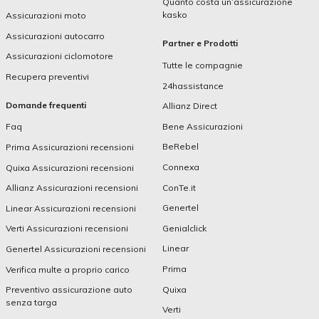
Quanto costa un’assicurazione
kasko
Assicurazioni moto
Assicurazioni autocarro
Partner e Prodotti
Assicurazioni ciclomotore
Tutte le compagnie
Recupera preventivi
24hassistance
Domande frequenti
Allianz Direct
Bene Assicurazioni
Faq
BeRebel
Prima Assicurazioni recensioni
Connexa
Quixa Assicurazioni recensioni
ConTe.it
Allianz Assicurazioni recensioni
Genertel
Linear Assicurazioni recensioni
Genialclick
Verti Assicurazioni recensioni
Linear
Genertel Assicurazioni recensioni
Prima
Verifica multe a proprio carico
Quixa
Preventivo assicurazione auto
senza targa
Verti