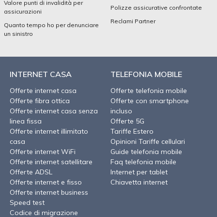
Valore punti di invalidità per
Polizze assicurative confrontate
assicurazioni
Reclami Partner
Quanto tempo ho per denunciare
un sinistro
INTERNET CASA
TELEFONIA MOBILE
Offerte internet casa
Offerte telefonia mobile
Offerte fibra ottica
Offerte con smartphone
Offerte internet casa senza
incluso
linea fissa
Offerte 5G
Offerte internet illimitato
Tariffe Estero
casa
Opinioni Tariffe cellulari
Offerte internet WiFi
Guide telefonia mobile
Offerte internet satellitare
Faq telefonia mobile
Offerte ADSL
Internet per tablet
Offerte internet e fisso
Chiavetta internet
Offerte internet business
Speed test
Codice di migrazione