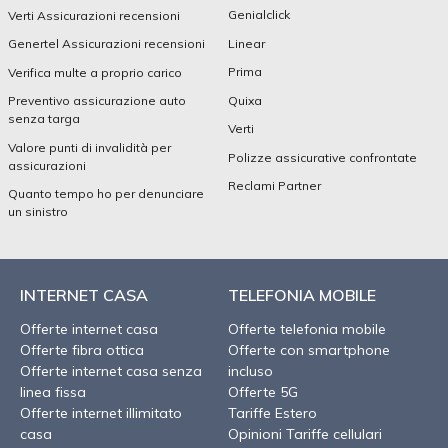
Genialclick
Verti Assicurazioni recensioni
Linear
Genertel Assicurazioni recensioni
Prima
Verifica multe a proprio carico
Quixa
Preventivo assicurazione auto
senza targa
Verti
Valore punti di invalidità per
Polizze assicurative confrontate
assicurazioni
Reclami Partner
Quanto tempo ho per denunciare
un sinistro
INTERNET CASA
TELEFONIA MOBILE
Offerte internet casa
Offerte telefonia mobile
Offerte fibra ottica
Offerte con smartphone
Offerte internet casa senza
incluso
linea fissa
Offerte 5G
Offerte internet illimitato
Tariffe Estero
casa
Opinioni Tariffe cellulari