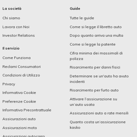
La società
Guide
Chi siamo
Tutte le guide
Lavora con Noi
Come si legge il libretto auto
Investor Relations
Dopo quanto arriva una multa
Come si legge la patente
Il servizio
Cifra minima dei massimali di
Come Funziona
polizza
Reclami Consumatori
Risarcimento per danni fisici
Condizioni di Utilizzo
Determinare se un'auto ha avuto
incidenti
Privacy
Risarcimento per furto auto
Informativa Cookie
Attivare l’assicurazione su
Preferenze Cookie
un’auto usata
Informativa Precontrattuale
Assicurazioni auto a rate mensili
Assicurazioni auto
Quanto costa un’assicurazione
kasko
Assicurazioni moto
Assicurazioni autocarro