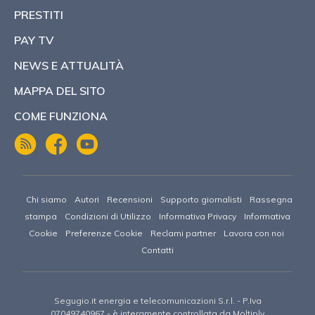
PRESTITI
PAY TV
NEWS E ATTUALITÀ
MAPPA DEL SITO
COME FUNZIONA
Chi siamo
Autori
Recensioni
Supporto giornalisti
Rassegna
stampa
Condizioni di Utilizzo
Informativa Privacy
Informativa
Cookie
Preferenze Cookie
Reclami partner
Lavora con noi
Contatti
Segugio.it energia e telecomunicazioni S.r.l. - P.Iva
07049740967 -
è interamente controllata da Moltiply