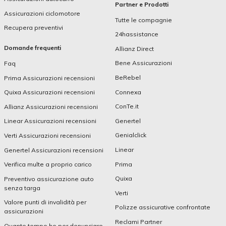
Partner e Prodotti
Assicurazioni ciclomotore
Tutte le compagnie
Recupera preventivi
24hassistance
Domande frequenti
Allianz Direct
Bene Assicurazioni
Faq
BeRebel
Prima Assicurazioni recensioni
Connexa
Quixa Assicurazioni recensioni
ConTe.it
Allianz Assicurazioni recensioni
Genertel
Linear Assicurazioni recensioni
Genialclick
Verti Assicurazioni recensioni
Linear
Genertel Assicurazioni recensioni
Prima
Verifica multe a proprio carico
Quixa
Preventivo assicurazione auto
senza targa
Verti
Valore punti di invalidità per
Polizze assicurative confrontate
assicurazioni
Reclami Partner
Quanto tempo ho per denunciare