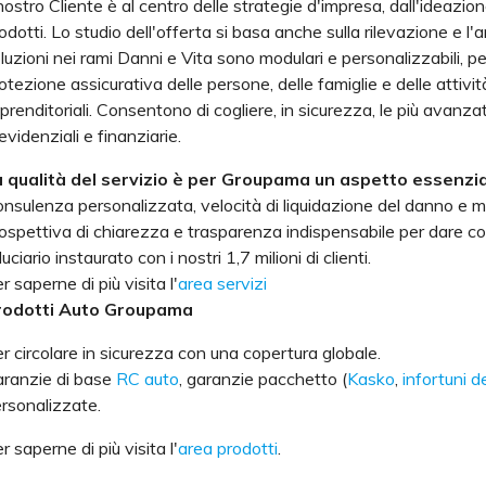
 nostro Cliente è al centro delle strategie d'impresa, dall'ideazi
odotti. Lo studio dell'offerta si basa anche sulla rilevazione e l'
luzioni nei rami Danni e Vita sono modulari e personalizzabili, per
otezione assicurativa delle persone, delle famiglie e delle attiv
prenditoriali. Consentono di cogliere, in sicurezza, le più avanza
evidenziali e finanziarie.
a qualità del servizio è per Groupama un aspetto essenzi
nsulenza personalizzata, velocità di liquidazione del danno e ma
ospettiva di chiarezza e trasparenza indispensabile per dare co
duciario instaurato con i nostri 1,7 milioni di clienti.
r saperne di più visita l'
area servizi
rodotti Auto Groupama
r circolare in sicurezza con una copertura globale.
ranzie di base
RC auto
, garanzie pacchetto (
Kasko
,
infortuni 
rsonalizzate.
r saperne di più visita l'
area prodotti
.