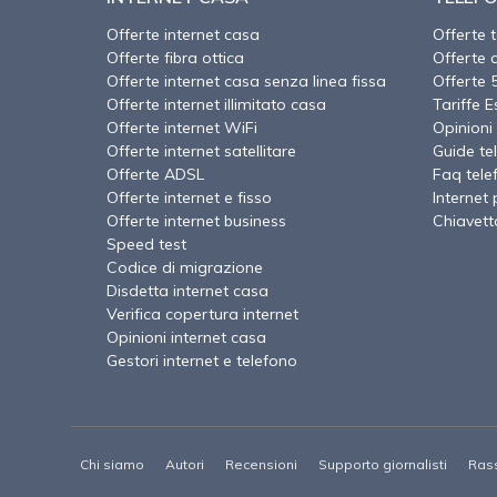
Offerte internet casa
Offerte 
Offerte fibra ottica
Offerte 
Offerte internet casa senza linea fissa
Offerte 
Offerte internet illimitato casa
Tariffe E
Offerte internet WiFi
Opinioni 
Offerte internet satellitare
Guide te
Offerte ADSL
Faq tele
Offerte internet e fisso
Internet 
Offerte internet business
Chiavett
Speed test
Codice di migrazione
Disdetta internet casa
Verifica copertura internet
Opinioni internet casa
Gestori internet e telefono
Chi siamo
Autori
Recensioni
Supporto giornalisti
Ras