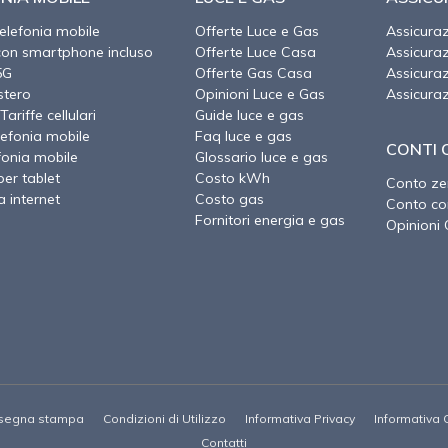
telefonia mobile
Offerte Luce e Gas
Assicura
con smartphone incluso
Offerte Luce Casa
Assicura
5G
Offerte Gas Casa
Assicura
stero
Opinioni Luce e Gas
Assicura
Tariffe cellulari
Guide luce e gas
lefonia mobile
Faq luce e gas
CONTI 
fonia mobile
Glossario luce e gas
per tablet
Costo kWh
Conto ze
a internet
Costo gas
Conto cor
Fornitori energia e gas
Opinioni 
segna stampa
Condizioni di Utilizzo
Informativa Privacy
Informativa 
Contatti