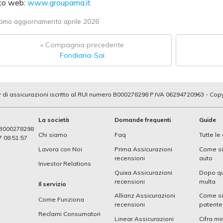
to web:
www.groupama.it
timo aggiornamento aprile 2026
« Compagnia precedente
Fondiaria-Sai
 di assicurazioni iscritto al RUI numero B000278298 P.IVA 06294720963 - Cop
La società
Domande frequenti
Guide
o B000278298
Chi siamo
Faq
Tutte le
7 08:51:57
Lavora con Noi
Prima Assicurazioni
Come si 
recensioni
auto
Investor Relations
Quixa Assicurazioni
Dopo qu
recensioni
multa
Il servizio
Allianz Assicurazioni
Come si
Come Funziona
recensioni
patente
Reclami Consumatori
Linear Assicurazioni
Cifra mi