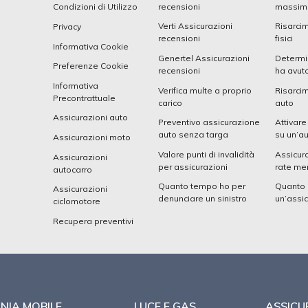
recensioni
massima
Condizioni di Utilizzo
Verti Assicurazioni
Risarci
Privacy
recensioni
fisici
Informativa Cookie
Genertel Assicurazioni
Determi
Preferenze Cookie
recensioni
ha avuto
Informativa
Verifica multe a proprio
Risarcim
Precontrattuale
carico
auto
Assicurazioni auto
Preventivo assicurazione
Attivare
auto senza targa
su un’a
Assicurazioni moto
Valore punti di invalidità
Assicura
Assicurazioni
per assicurazioni
rate men
autocarro
Quanto tempo ho per
Quanto 
Assicurazioni
denunciare un sinistro
un’assi
ciclomotore
Recupera preventivi
NIA MOBILE
LUCE E GAS
ASSICU