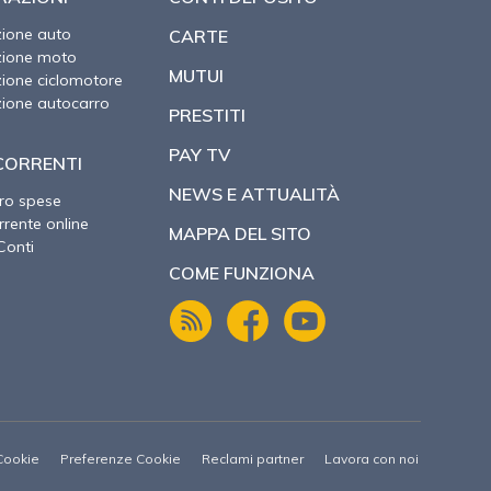
zione auto
CARTE
zione moto
MUTUI
zione ciclomotore
zione autocarro
PRESTITI
PAY TV
CORRENTI
NEWS E ATTUALITÀ
ro spese
rente online
MAPPA DEL SITO
Conti
COME FUNZIONA
Cookie
Preferenze Cookie
Reclami partner
Lavora con noi