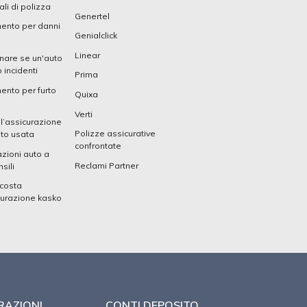
li di polizza
Genertel
mento per danni
Genialclick
Linear
nare se un'auto
 incidenti
Prima
ento per furto
Quixa
Verti
 l’assicurazione
Polizze assicurative
uto usata
confrontate
zioni auto a
Reclami Partner
sili
costa
curazione kasko
RAZIONI
CONTI DEPOSITO