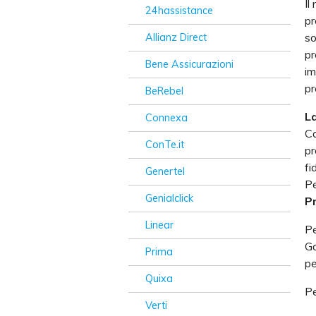
Il
24hassistance
pr
so
Allianz Direct
pr
Bene Assicurazioni
im
pr
BeRebel
L
Connexa
Co
ConTe.it
pr
fi
Genertel
Pe
Genialclick
P
Linear
Pe
Ga
Prima
pe
Quixa
Pe
Verti