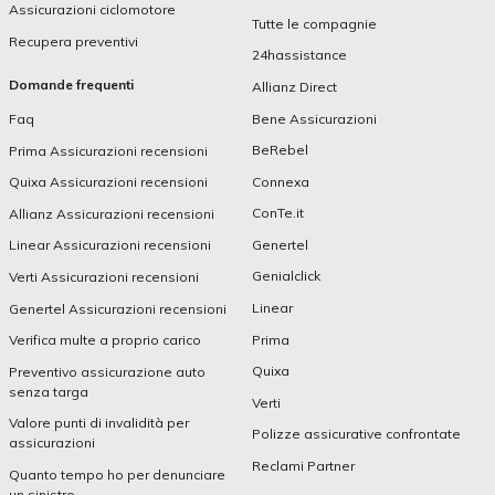
Assicurazioni ciclomotore
Tutte le compagnie
Recupera preventivi
24hassistance
Domande frequenti
Allianz Direct
Bene Assicurazioni
Faq
BeRebel
Prima Assicurazioni recensioni
Connexa
Quixa Assicurazioni recensioni
ConTe.it
Allianz Assicurazioni recensioni
Genertel
Linear Assicurazioni recensioni
Genialclick
Verti Assicurazioni recensioni
Linear
Genertel Assicurazioni recensioni
Prima
Verifica multe a proprio carico
Quixa
Preventivo assicurazione auto
senza targa
Verti
Valore punti di invalidità per
Polizze assicurative confrontate
assicurazioni
Reclami Partner
Quanto tempo ho per denunciare
un sinistro