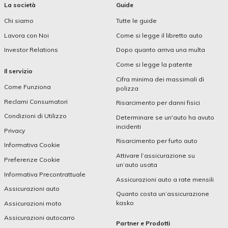
La società
Guide
Chi siamo
Tutte le guide
Lavora con Noi
Come si legge il libretto auto
Investor Relations
Dopo quanto arriva una multa
Come si legge la patente
Il servizio
Cifra minima dei massimali di
Come Funziona
polizza
Reclami Consumatori
Risarcimento per danni fisici
Condizioni di Utilizzo
Determinare se un'auto ha avuto
incidenti
Privacy
Risarcimento per furto auto
Informativa Cookie
Attivare l’assicurazione su
Preferenze Cookie
un’auto usata
Informativa Precontrattuale
Assicurazioni auto a rate mensili
Assicurazioni auto
Quanto costa un’assicurazione
kasko
Assicurazioni moto
Assicurazioni autocarro
Partner e Prodotti