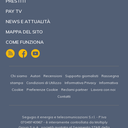
PRESTITI
PAY TV
NEWS E ATTUALITÀ
MAPPA DEL SITO
COME FUNZIONA
Chi siamo
Autori
Recensioni
Supporto giornalisti
Rassegna
stampa
Condizioni di Utilizzo
Informativa Privacy
Informativa
Cookie
Preferenze Cookie
Reclami partner
Lavora con noi
Contatti
Segugio.it energia e telecomunicazioni S.r.l. - P.Iva
07049740967 -
è interamente controllata da Moltiply
Group S.p.A., società quotata al Segmento STAR della