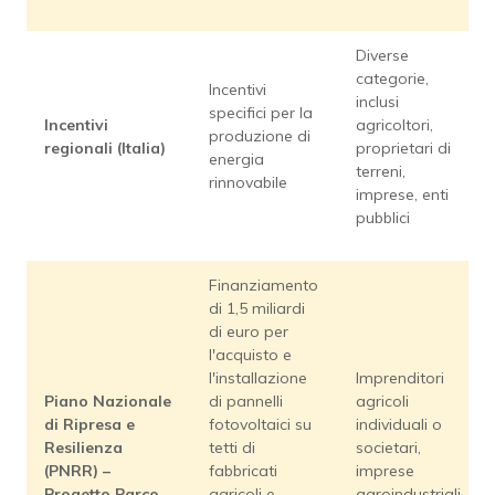
Diverse
categorie,
Incentivi
inclusi
specifici per la
Incentivi
agricoltori,
produzione di
regionali (Italia)
proprietari di
energia
terreni,
rinnovabile
imprese, enti
pubblici
Finanziamento
di 1,5 miliardi
di euro per
l'acquisto e
l'installazione
Imprenditori
Piano Nazionale
di pannelli
agricoli
di Ripresa e
fotovoltaici su
individuali o
Resilienza
tetti di
societari,
(PNRR) –
fabbricati
imprese
Progetto Parco
agricoli e
agroindustriali,