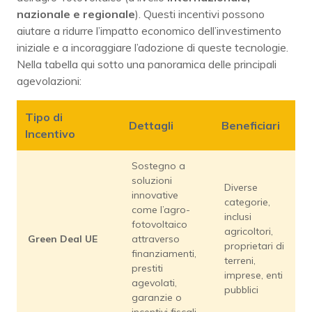
nazionale e regionale
). Questi incentivi possono
aiutare a ridurre l’impatto economico dell’investimento
iniziale e a incoraggiare l’adozione di queste tecnologie.
Nella tabella qui sotto una panoramica delle principali
agevolazioni:
Tipo di
Dettagli
Beneficiari
Incentivo
Sostegno a
soluzioni
Diverse
innovative
categorie,
come l’agro-
inclusi
fotovoltaico
agricoltori,
Green Deal UE
attraverso
proprietari di
finanziamenti,
terreni,
prestiti
imprese, enti
agevolati,
pubblici
garanzie o
incentivi fiscali