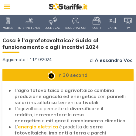
MOBILE
INTERNET CASA
LUCE E GAS
ASSICURAZIONI
CONTI
CARTE
TV
Cosa è l'agrofotovoltaico? Guida al
funzionamento e agli incentivi 2024
Aggiornato il 11/10/2024
di
Alessandro Voci
In 30 secondi
L’
agro fotovoltaico
o
agrivoltaico
combina
produzione agricola ed energetica
con
pannelli
solari installati su terreni coltivabili
L’agrivoltaico permette di
diversificare il
reddito
,
incrementare
la
resa
energetica
e
mitigare il cambiamento climatico
L’
energia elettrica
è prodotta da
serre
fotovoltaiche
,
impianti a terra
e
parchi