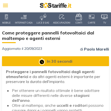
MOBILE
INTERNET CASA
LUCE E GAS
ASSICURAZIONI
CONTI
CARTE
TV
Come proteggere pannelli fotovoltaici dal
maltempo e agenti esterni
Aggiornato il 20/09/2023
di
Paolo Marelli
In 30 secondi
Proteggere i pannelli fotovoltaici dagli agenti
atmosferici
e da altri agenti esterni è importante per
preservare la durata dell'impianto.
Per ottenere un risultato ottimale è bene adottare
delle misure differenti nelle diverse
stagioni
dell'anno
.
Oltre al maltempo, anche
uccelli e roditori
possono
causare danni e i pannelli vanno protetti