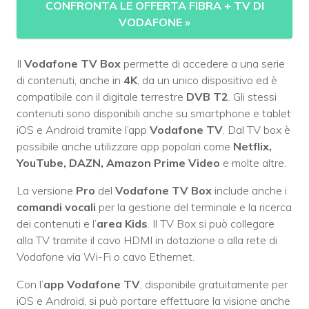
CONFRONTA LE OFFERTA FIBRA + TV DI
VODAFONE
»
Il
Vodafone TV Box
permette di accedere a una serie
di contenuti, anche in
4K
, da un unico dispositivo ed è
compatibile con il digitale terrestre
DVB T2
. Gli stessi
contenuti sono disponibili anche su smartphone e tablet
iOS e Android tramite l’app
Vodafone TV
. Dal TV box è
possibile anche utilizzare app popolari come
Netflix,
YouTube, DAZN, Amazon Prime Video
e molte altre.
La versione
Pro
del
Vodafone TV Box
include anche i
comandi vocali
per la gestione del terminale e la ricerca
dei contenuti e l’
area Kids
. Il TV Box si può collegare
alla TV tramite il cavo HDMI in dotazione o alla rete di
Vodafone via Wi-Fi o cavo Ethernet.
Con l’
app Vodafone TV
, disponibile gratuitamente per
iOS e Android, si può portare effettuare la visione anche