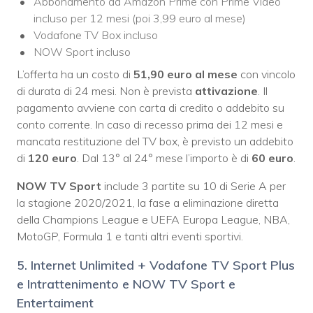
Abbonamento ad Amazon Prime con Prime Video
incluso per 12 mesi (poi 3,99 euro al mese)
Vodafone TV Box incluso
NOW Sport incluso
L’offerta ha un costo di
51,90 euro al mese
con vincolo
di durata di 24 mesi. Non è prevista
attivazione
. Il
pagamento avviene con carta di credito o addebito su
conto corrente. In caso di recesso prima dei 12 mesi e
mancata restituzione del TV box, è previsto un addebito
di
120 euro
. Dal 13° al 24° mese l’importo è di
60 euro
.
NOW TV Sport
include 3 partite su 10 di Serie A per
la stagione 2020/2021, la fase a eliminazione diretta
della Champions League e UEFA Europa League, NBA,
MotoGP, Formula 1 e tanti altri eventi sportivi.
5. Internet Unlimited + Vodafone TV Sport Plus
e Intrattenimento e NOW TV Sport e
Entertaiment