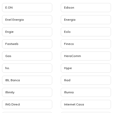
E.ON
Edison
Enel Energia
Energia
Engie
Eolo
Fastweb
Fineco
Gas
HeraComm
ho.
Hype
IBL Banca
Iliad
Illimity
Illumia
ING Direct
Internet Casa