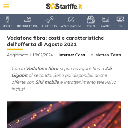
MOBILE
INTERNET CASA
LUCE E GAS
ASSICURAZIONI
CONTI
CARTE
TV
Vodafone fibra: costi e caratteristiche
dell'offerta di Agosto 2021
Aggiornato il 18/02/2024
Internet Casa
di
Matteo Testa
Con la
Vodafone fibra
si può navigare fino a
2,5
Gigabit
al secondo. Sono poi disponibili anche
offerte con
SIM mobile
e intrattenimento televisivo
inclusi