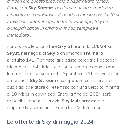
di risolvere questo problema e risparmiare tempo.
Oggi, con
Sky Stream
, portiamo questa esperienza
innovativa su qualsiasi TV, dando a tutti la possibilità di
trovare il contenuto giusto tra le varie app, Sky e i
principali canali in chiaro in modo semplice e
immediato
“.
Sarà possibile acquistare
Sky Stream
dal
3/6/24
su
Sky.it
, nei negozi di
Sky
o chiamando il
numero
gratuito 141
. Per installarlo basta collegare il decoder
alla presa HDMI della TV e configurare la connessione
Internet. Non serve quindi né parabola né l’intervento di
un tecnico.
Sky Stream
è compatibile con i servizi di
qualsiasi operatore di rete fissa con una velocità minima
di 10 Mbps in download. Entro la fine del 2024 sarà
disponibile anche il servizio
Sky Multiscreen
per
ampliare la visione anche ad altre TV della casa.
Le offerte di Sky di maggio 2024