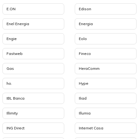
E.ON
Edison
Enel Energia
Energia
Engie
Eolo
Fastweb
Fineco
Gas
HeraComm
ho.
Hype
IBL Banca
Iliad
Illimity
Illumia
ING Direct
Internet Casa