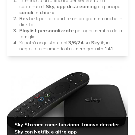
Interfaccia un'unificata per vedere tutti i
contenuti di
Sky, app di streaming
e i principali
canali in chiaro
Restart
per far ripartire un programma anche in
diretta
Playlist personalizzate
per ogni membro della
famiglia
Si potrà acquistare dal
3/6/24
su
Sky.it
, in
negozio o chiamando il numero gratuito
141
Sky Stream: come funziona il nuovo decoder
Sky con Netflix e altre app