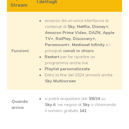
I dettagli
Stream
accesso da un’unica interfaccia ai
contenuti di
Sky, Netflix, Disney+,
Amazon Prime Video, DAZN, Apple
TV+, RaiPlay, Discovery+,
Paramount+, Mediaset Infinity
e i
Funzioni
principali
canali in chiaro
Restart
per far ripartire un
programma anche live
Playlist personalizzate
Entro la fine del 2024 arriverà anche
Sky Multiscreen
si potrà acquistare dal
3/6/24
su
Quando
Sky.it
, nei negozi di
Sky
o chiamando
arriva
il numero gratuito
141