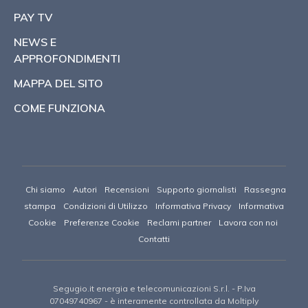
PAY TV
NEWS E
APPROFONDIMENTI
MAPPA DEL SITO
COME FUNZIONA
Chi siamo
Autori
Recensioni
Supporto giornalisti
Rassegna
stampa
Condizioni di Utilizzo
Informativa Privacy
Informativa
Cookie
Preferenze Cookie
Reclami partner
Lavora con noi
Contatti
Segugio.it energia e telecomunicazioni S.r.l.
- P.Iva
07049740967 -
è interamente controllata da Moltiply