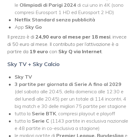
le
Olimpiadi di Parigi 2024
di cui uno in 4K (sono
compresi Eurosport 1 HD ed Eurosport 2 HD)
Netflix Standard senza pubblicità
App
Sky Go
Il prezzo è di
24,90 euro al mese per 18 mesi
, invece
di 50 euro al mese. Il contributo per l’attivazione è a
partire da
19 euro
con
Sky Q via Internet
.
Sky TV + Sky Calcio
Sky TV
3 partite per giornata di Serie A fino al 2029
(del sabato alle 20:45, della domenica alle 12:30 e
del lunedì alle 20:45) per un totale di 114 incontri, 4
big match e 30 delle migliori 75 partite per stagione
tutta la
Serie BTK
, compresi playout e playoff
tutta la
Serie C
(1143 partite in esclusiva nazionale
e 48 partite in co-esclusiva a stagione)
le migliori partite di
Premier League, Bundesliga
e