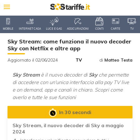
MOBILE
INTERNET CASA
LUCE E GAS
ASSICURAZIONI
CONTI
CARTE
TV
Sky Stream: come funziona il nuovo decoder
Sky con Netflix e altre app
Aggiornato il 02/06/2024
TV
di
Matteo Testa
Sky Stream
è il nuovo decoder di
Sky
che permette
di accedere con un'unica interfaccia alla pay TV live
e on demand, app e canali in chiaro. Scopri come
averlo e tutte le sue funzioni
In 30 secondi
Sky Stream, il nuovo decoder di Sky a maggio
2024