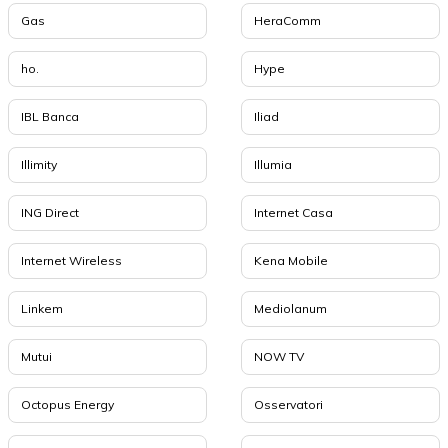
Gas
HeraComm
ho.
Hype
IBL Banca
Iliad
Illimity
Illumia
ING Direct
Internet Casa
Internet Wireless
Kena Mobile
Linkem
Mediolanum
Mutui
NOW TV
Octopus Energy
Osservatori