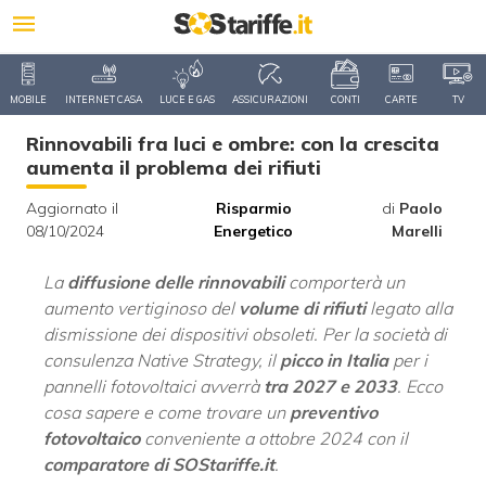
MOBILE
INTERNET CASA
LUCE E GAS
ASSICURAZIONI
CONTI
CARTE
TV
Rinnovabili fra luci e ombre: con la crescita
aumenta il problema dei rifiuti
Aggiornato il
Risparmio
di
Paolo
08/10/2024
Energetico
Marelli
La
diffusione delle rinnovabili
comporterà un
aumento vertiginoso del
volume di rifiuti
legato alla
dismissione dei dispositivi obsoleti. Per la società di
consulenza Native Strategy, il
picco in Italia
per i
pannelli fotovoltaici avverrà
tra 2027 e 2033
. Ecco
cosa sapere e come trovare un
preventivo
fotovoltaico
conveniente a ottobre 2024 con il
comparatore di SOStariffe.it
.