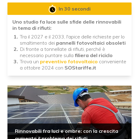
In 30 secondi
Uno studio fa luce sulle sfide delle rinnovabili
in tema di rifiuti:
Tra il 2027 e il 2033, l'apice delle richieste per lo
smaltimento dei
pannelli fotovoltaici obsoleti
Di fronte a tonnellate di rifiuti, perché è
necessario puntare sulla
filiera del riciclo
Trova un
preventivo fotovoltaico
conveniente
a ottobre 2024 con
SOStariffe.it
Rinnovabili fra luci e ombre: con la crescita
aumenta il problema dei rifiuti