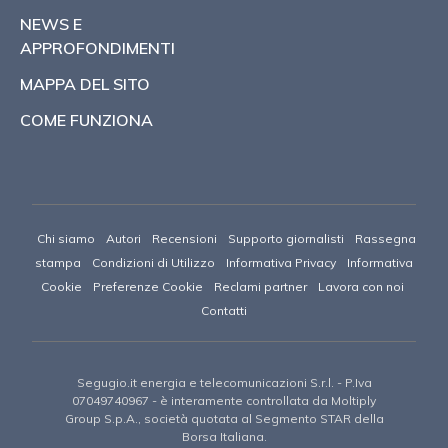
NEWS E
APPROFONDIMENTI
MAPPA DEL SITO
COME FUNZIONA
Chi siamo
Autori
Recensioni
Supporto giornalisti
Rassegna
stampa
Condizioni di Utilizzo
Informativa Privacy
Informativa
Cookie
Preferenze Cookie
Reclami partner
Lavora con noi
Contatti
Segugio.it energia e telecomunicazioni S.r.l.
- P.Iva
07049740967 -
è interamente controllata da Moltiply
Group S.p.A., società quotata al Segmento STAR della
Borsa Italiana.