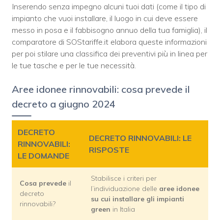
Inserendo senza impegno alcuni tuoi dati (come il tipo di
impianto che vuoi installare, il luogo in cui deve essere
messo in posa e il fabbisogno annuo della tua famiglia), il
comparatore di SOStariffe.it elabora queste informazioni
per poi stilare una classifica dei preventivi più in linea per
le tue tasche e per le tue necessità.
Aree idonee rinnovabili: cosa prevede il
decreto a giugno 2024
DECRETO
DECRETO RINNOVABILI: LE
RINNOVABILI:
RISPOSTE
LE DOMANDE
Stabilisce i criteri per
Cosa prevede
il
l’individuazione delle
aree idonee
decreto
su cui installare gli impianti
rinnovabili?
green
in Italia