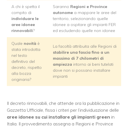
A chi è spetta il
Saranno
Regioni e Province
compito di
autonome
a mappare le aree del
individuare le
territorio, selezionando quelle
aree idonee
idonee a ospitare gli impianti FER
rinnovabili
?
ed escludendo quelle non idonee
Quale
novità
è
La facoltà attribuita alle Regioni di
stata introdotta
stabilire una fascia fino a un
nel testo
massimo di 7 chilometri di
definitivo del
ampiezza
intorno ai beni tutelati
decreto, rispetto
dove non si possano installare
alla bozza
impianti
originaria?
Il decreto rinnovabili, che attende ora la pubblicazione in
Gazzetta Ufficiale, fissa i criteri per l’individuazione delle
aree idonee su cui installare gli impianti green
in
Italia. Il provvedimento assegna a Regioni e Province