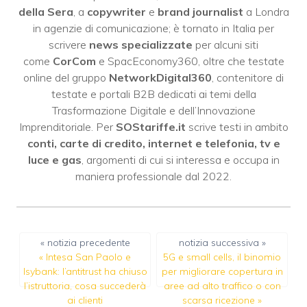
della Sera
, a
copywriter
e
brand journalist
a Londra
in agenzie di comunicazione; è tornato in Italia per
scrivere
news specializzate
per alcuni siti
come
CorCom
e SpacEconomy360, oltre che testate
online del gruppo
NetworkDigital360
, contenitore di
testate e portali B2B dedicati ai temi della
Trasformazione Digitale e dell’Innovazione
Imprenditoriale. Per
SOStariffe.it
scrive testi in ambito
conti, carte di credito, internet e telefonia, tv e
luce e gas
, argomenti di cui si interessa e occupa in
maniera professionale dal 2022.
« notizia precedente
notizia successiva »
«
Intesa San Paolo e
5G e small cells, il binomio
Isybank: l’antitrust ha chiuso
per migliorare copertura in
l’istruttoria, cosa succederà
aree ad alto traffico o con
ai clienti
scarsa ricezione
»