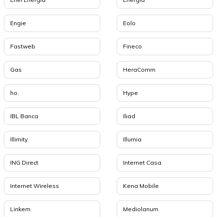
Engie
Eolo
Fastweb
Fineco
Gas
HeraComm
ho.
Hype
IBL Banca
Iliad
Illimity
Illumia
ING Direct
Internet Casa
Internet Wireless
Kena Mobile
Linkem
Mediolanum