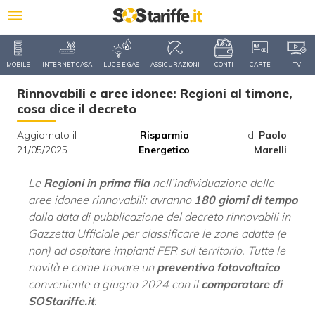
MOBILE
INTERNET CASA
LUCE E GAS
ASSICURAZIONI
CONTI
CARTE
TV
Rinnovabili e aree idonee: Regioni al timone,
cosa dice il decreto
Aggiornato il
Risparmio
di
Paolo
21/05/2025
Energetico
Marelli
Le
Regioni in prima fila
nell’individuazione delle
aree idonee rinnovabili: avranno
180 giorni di tempo
dalla data di pubblicazione del decreto rinnovabili in
Gazzetta Ufficiale per classificare le zone adatte (e
non) ad ospitare impianti FER sul territorio. Tutte le
novità e come trovare un
preventivo fotovoltaico
conveniente a giugno 2024 con il
comparatore di
SOStariffe.it
.