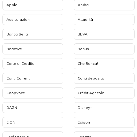
Apple
Aruba
Assicurazioni
Attualità
Banca Sella
BBVA
Beactive
Bonus
Carte di Credito
Che Banca!
Conti Correnti
Conti deposito
CoopVoce
Crédit Agricole
DAZN
Disney+
E.ON
Edison
Enel Energia
Energia