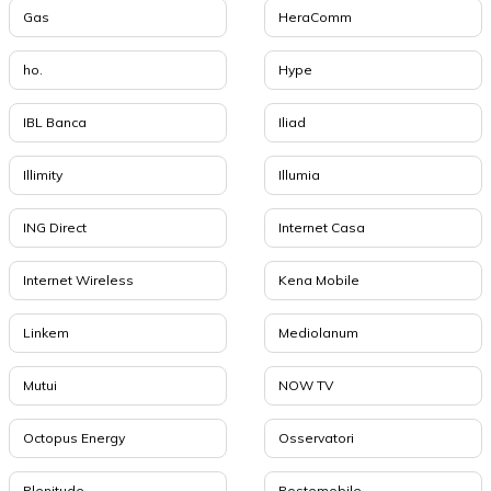
Gas
HeraComm
ho.
Hype
IBL Banca
Iliad
Illimity
Illumia
ING Direct
Internet Casa
Internet Wireless
Kena Mobile
Linkem
Mediolanum
Mutui
NOW TV
Octopus Energy
Osservatori
Plenitude
Postemobile