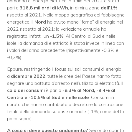
domanda di energia elettrica in Italia nel 2022 è stata
pari a
316,8 miliardi di kWh
, in diminuzione
dell’1%
rispetto al 2021. Nella mappa geografica del fabbisogno
energetico, il
Nord
ha avuto meno “fame” di energia nel
2022 rispetto al 2021: la variazione annuale ha
registrato, infatti, un
-1,5%
. Al Centro, al Sud e nelle
isole, la domanda di elettricità è stata invece in linea con
i valori dell’anno precedente (rispettivamente -0,3% e
-0,2%).
Eppure, restringendo il focus sui soli consumi di energia
a
dicembre 2022
, tutte le aree del Paese hanno fatto
segnare una battuta d’arresto nell’utilizzo di elettricità. Il
calo dei consumi
è pari a
-8,3% al Nord, -9,4% al
Centro e -10,5% al Sud e nelle isole
. Consumi in
ritirata che hanno contribuito a decretare la contrazione
finale della domanda su base annuale (-1%, come detto
poco sopra).
A cosa si deve questo andamento?
Secondo quanto