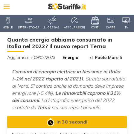
MOBILE
INTERNET CASA
LUCE E GAS
ASSICURAZIONI
CONTI
CARTE
TV
Quanta energia abbiamo consumato in
Italia nel 2022? Il nuovo report Terna
Aggiornato il 09/02/2023
Energia
di
Paolo Marelli
Consumi di energia elettrica in flessione in Italia
(-1% nel 2022 rispetto al 2021)
. Stretta soprattutto
al Nord. Si contrae anche la domanda delle imprese
energivore (-5,4%).
Le rinnovabili coprono il 31%
dei consumi
. La fotografia energetica del 2022
scattata da
Terna
nel suo report annuale.
In 30 secondi