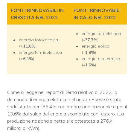
FONTI RINNOVABILI IN
FONTI RINNOVABILI
CRESCITA NEL 2022
IN CALO NEL 2022
energia idroelettrica
energia fotovoltaica
(
-37,7%
)
(
+11,8%
)
energia eolica
energia termoelettrica
(
-1,8%
)
(
+6,1%
)
energia geotermica
(
-1,6%
)
Come si legge nel report di Terna relativo al 2022, la
domanda di energia elettrica nel nostro Paese è stata
soddisfatta per l’86,4% con produzione nazionale e per il
13,6% dal saldo dell’energia scambiata con l’estero. (La
produzione nazionale netta si è attestata a 276,4
miliardi di kWh).