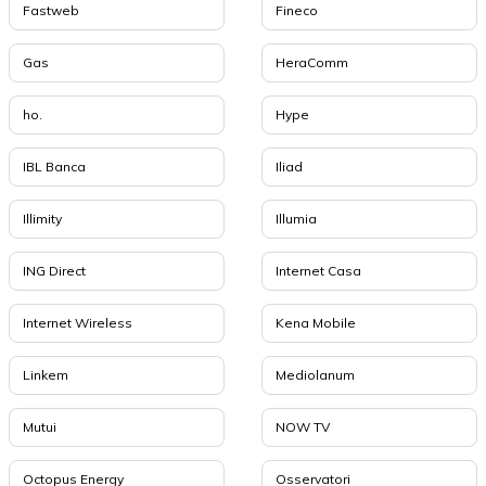
Fastweb
Fineco
Gas
HeraComm
ho.
Hype
IBL Banca
Iliad
Illimity
Illumia
ING Direct
Internet Casa
Internet Wireless
Kena Mobile
Linkem
Mediolanum
Mutui
NOW TV
Octopus Energy
Osservatori