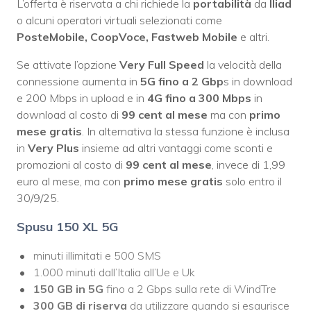
L’offerta è riservata a chi richiede la
portabilità
da
Iliad
o alcuni operatori virtuali selezionati come
PosteMobile, CoopVoce, Fastweb Mobile
e altri.
Se attivate l’opzione
Very Full Speed
la velocità della
connessione aumenta in
5G fino a 2 Gbp
s in download
e 200 Mbps in upload e in
4G fino a 300 Mbps
in
download al costo di
99 cent al mese
ma con
primo
mese gratis
. In alternativa la stessa funzione è inclusa
in
Very Plus
insieme ad altri vantaggi come sconti e
promozioni al costo di
99 cent al mese
, invece di 1,99
euro al mese, ma con
primo mese gratis
solo entro il
30/9/25.
Spusu 150 XL 5G
minuti illimitati e 500 SMS
1.000 minuti dall’Italia all’Ue e Uk
150 GB in 5G
fino a 2 Gbps sulla rete di WindTre
300 GB di riserva
da utilizzare quando si esaurisce