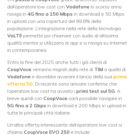
dall’operatore low cost con
Vodafone
lo scorso anno
naviga in
4G
fino a 150 Mbps
in download e 50 Mbps
in upload con una copertura del 99,8% della
popolazione. L’integrazione nella rete della tecnologia
VoLTE
permette poi chiamare con audio di altissima
qualità mentre si utilizzano le app e si naviga su Internet
in contemporanea.
Entro la fine del 2025 anche tutti i già clienti di
CoopVoce
verranno migrati dalla rete di
TIM
a quella di
Vodafone
e dovrebbe avvenire il lancio della sua
prima
offerta 5G
. Di recente sono arrivate conferme che
l’operatore low cost ha avviato i
primi test sul 5G
. A
breve quindi con
CoopVoce
sarà possibile navigare in
5G fino a 2 Gbps
in download e 200 Mbps in upload in
tutte le principali città italiane.
Un’altra offerta interessante dell’operatore low cost si
chiama
CoopVoce EVO 250
e include: