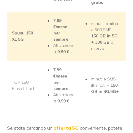
gratis
7,89
minuti illimitati
€/mese
e 500 SMS +
Spusu 150
per
150 GB in 5G
XL 5G
sempre
+ 300 GB
di
Attivazione
riserva
a
9,90 €
7,99
€/mese
minuti e SMS
TOP 150
per
illimitati +
150
Plus di Iliad
sempre
GB in 4G/4G+
Attivazione
a
9,99 €
Se state cercando un’
offerta 5G
conveniente, potete