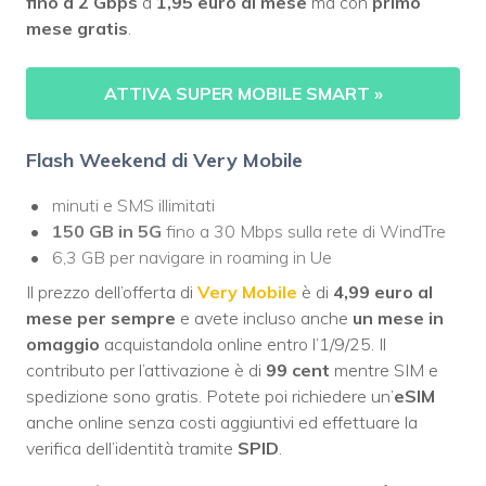
fino a 2 Gbps
a
1,95 euro al mese
ma con
primo
mese gratis
.
ATTIVA SUPER MOBILE SMART
»
Flash Weekend di Very Mobile
minuti e SMS illimitati
150 GB in 5G
fino a 30 Mbps sulla rete di WindTre
6,3 GB per navigare in roaming in Ue
Il prezzo dell’offerta di
Very Mobile
è di
4,99 euro al
mese per sempre
e avete incluso anche
un mese in
omaggio
acquistandola online entro l’1/9/25. Il
contributo per l’attivazione è di
99 cent
mentre SIM e
spedizione sono gratis. Potete poi richiedere un’
eSIM
anche online senza costi aggiuntivi ed effettuare la
verifica dell’identità tramite
SPID
.