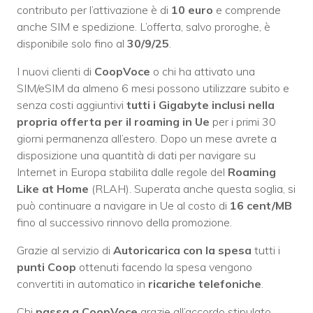
contributo per l’attivazione è di
10 euro
e comprende
anche SIM e spedizione. L’offerta, salvo proroghe, è
disponibile solo fino al
30/9/25
.
I nuovi clienti di
CoopVoce
o chi ha attivato una
SIM/eSIM da almeno 6 mesi possono utilizzare subito e
senza costi aggiuntivi
tutti i Gigabyte inclusi nella
propria offerta per il roaming in Ue
per i primi 30
giorni permanenza all’estero. Dopo un mese avrete a
disposizione una quantità di dati per navigare su
Internet in Europa stabilita dalle regole del
Roaming
Like at Home
(RLAH). Superata anche questa soglia, si
può continuare a navigare in Ue al costo di
16 cent/MB
fino al successivo rinnovo della promozione.
Grazie al servizio di
Autoricarica con la spesa
tutti i
punti Coop
ottenuti facendo la spesa vengono
convertiti in automatico in
ricariche telefoniche
.
Chi
passa a CoopVoce
grazie all’accordo stipulato