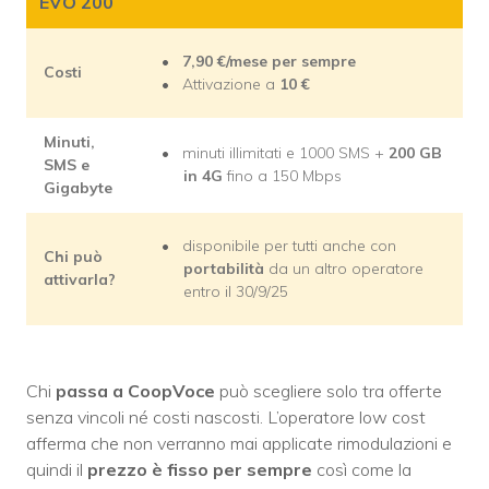
EVO 200
7,90 €/mese per sempre
Costi
Attivazione a
10
€
Minuti,
minuti illimitati e 1000 SMS +
200 GB
SMS e
in 4G
fino a 150 Mbps
Gigabyte
disponibile per tutti anche con
Chi può
portabilità
da un altro operatore
attivarla?
entro il 30/9/25
Chi
passa a CoopVoce
può scegliere solo tra offerte
senza vincoli né costi nascosti. L’operatore low cost
afferma che non verranno mai applicate rimodulazioni e
quindi il
prezzo è fisso per sempre
così come la