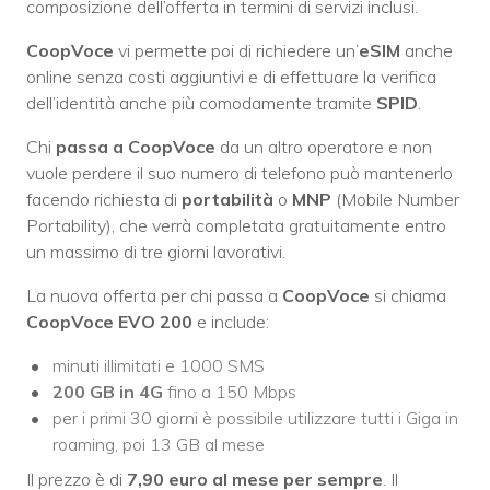
composizione dell’offerta in termini di servizi inclusi.
CoopVoce
vi permette poi di richiedere un’
eSIM
anche
online senza costi aggiuntivi e di effettuare la verifica
dell’identità anche più comodamente tramite
SPID
.
Chi
passa a CoopVoce
da un altro operatore e non
vuole perdere il suo numero di telefono può mantenerlo
facendo richiesta di
portabilità
o
MNP
(Mobile Number
Portability), che verrà completata gratuitamente entro
un massimo di tre giorni lavorativi.
La nuova offerta per chi passa a
CoopVoce
si chiama
CoopVoce EVO 200
e include:
minuti illimitati e 1000 SMS
200 GB in 4G
fino a 150 Mbps
per i primi 30 giorni è possibile utilizzare tutti i Giga in
roaming, poi 13 GB al mese
Il prezzo è di
7,90 euro al mese per sempre
. Il