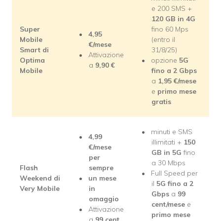
e 200 SMS +
120 GB in 4G
Super
fino 60 Mps
4,95
Mobile
(entro il
€/mese
Smart di
31/8/25)
Attivazione
Optima
opzione
5G
a
9,90 €
Mobile
fino a 2 Gbps
a
1,95
€/mese
e
primo mese
gratis
minuti e SMS
4,99
illimitati +
150
€/mese
GB in 5G
fino
per
a 30 Mbps
Flash
sempre
Full Speed per
Weekend di
un mese
il
5G fino a 2
Very Mobile
in
Gbps
a
99
omaggio
cent/mese
e
Attivazione
primo mese
a
99 cent