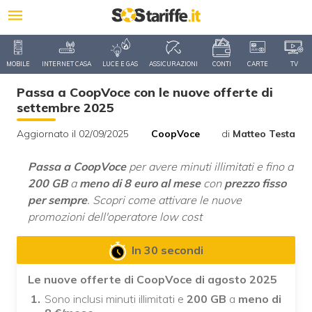
MOBILE
INTERNET CASA
LUCE E GAS
ASSICURAZIONI
CONTI
CARTE
TV
Passa a CoopVoce con le nuove offerte di
settembre 2025
Aggiornato il 02/09/2025
CoopVoce
di
Matteo Testa
Passa a CoopVoce
per avere minuti illimitati e fino a
200 GB
a
meno di 8 euro al mese
con
prezzo fisso
per sempre
. Scopri come attivare le nuove
promozioni dell'operatore low cost
In 30 secondi
Le nuove offerte di CoopVoce di agosto 2025
Sono inclusi minuti illimitati e
200 GB
a
meno di