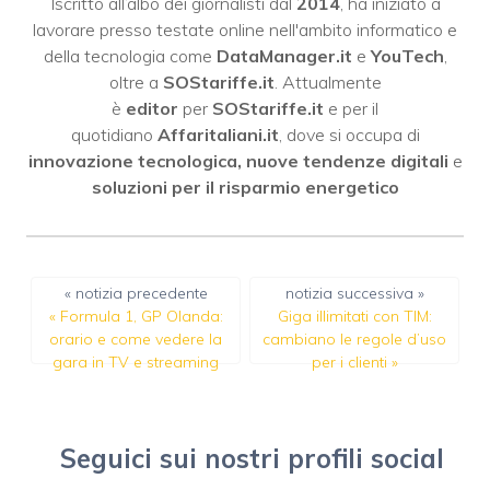
Iscritto all’albo dei giornalisti dal
2014
, ha iniziato a
lavorare presso testate online nell'ambito informatico e
della tecnologia come
DataManager.it
e
YouTech
,
oltre a
SOStariffe.it
. Attualmente
è
editor
per
SOStariffe.it
e per il
quotidiano
Affaritaliani.it
, dove si occupa di
innovazione tecnologica, nuove tendenze digitali
e
soluzioni per il risparmio energetico
« notizia precedente
notizia successiva »
«
Formula 1, GP Olanda:
Giga illimitati con TIM:
orario e come vedere la
cambiano le regole d’uso
gara in TV e streaming
per i clienti
»
Seguici sui nostri profili social