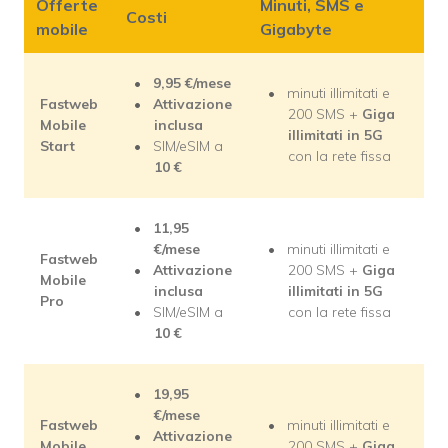
Offerte
Minuti, SMS e
Costi
mobile
Gigabyte
9,95
€/mese
minuti illimitati e
Fastweb
Attivazione
200 SMS +
Giga
Mobile
inclusa
illimitati in 5G
Start
SIM/eSIM a
con la rete fissa
10
€
11,95
€/mese
minuti illimitati e
Fastweb
Attivazione
200 SMS +
Giga
Mobile
inclusa
illimitati in 5G
Pro
SIM/eSIM a
con la rete fissa
10
€
19,95
€/mese
Fastweb
minuti illimitati e
Attivazione
Mobile
200 SMS +
Giga