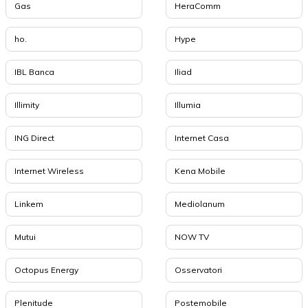
Gas
HeraComm
ho.
Hype
IBL Banca
Iliad
Illimity
Illumia
ING Direct
Internet Casa
Internet Wireless
Kena Mobile
Linkem
Mediolanum
Mutui
NOW TV
Octopus Energy
Osservatori
Plenitude
Postemobile