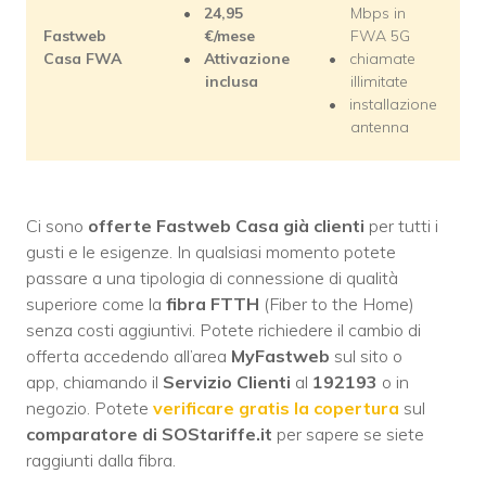
24,95
Mbps in
Fastweb
€/mese
FWA 5G
Casa FWA
Attivazione
chiamate
inclusa
illimitate
installazione
antenna
Ci sono
offerte
Fastweb Casa già clienti
per tutti i
gusti e le esigenze. In qualsiasi momento potete
passare a una tipologia di connessione di qualità
superiore come la
fibra FTTH
(Fiber to the Home)
senza costi aggiuntivi. Potete richiedere il cambio di
offerta accedendo all’area
MyFastweb
sul sito o
app, chiamando il
Servizio Clienti
al
192193
o in
negozio. Potete
verificare gratis la copertura
sul
comparatore di SOStariffe.it
per sapere se siete
raggiunti dalla fibra.