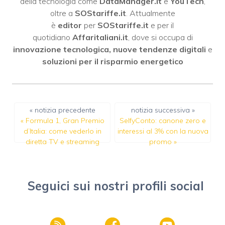
della tecnologia come
DataManager.it
e
YouTech
,
oltre a
SOStariffe.it
. Attualmente
è
editor
per
SOStariffe.it
e per il
quotidiano
Affaritaliani.it
, dove si occupa di
innovazione tecnologica, nuove tendenze digitali
e
soluzioni per il risparmio energetico
« notizia precedente
notizia successiva »
«
Formula 1, Gran Premio
SelfyConto: canone zero e
d’Italia: come vederlo in
interessi al 3% con la nuova
diretta TV e streaming
promo
»
Seguici sui nostri profili social