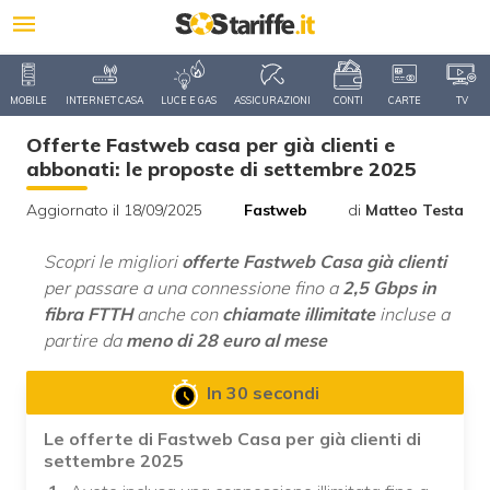
MOBILE
INTERNET CASA
LUCE E GAS
ASSICURAZIONI
CONTI
CARTE
TV
Offerte Fastweb casa per già clienti e
abbonati: le proposte di settembre 2025
Aggiornato il 18/09/2025
Fastweb
di
Matteo Testa
Scopri le migliori
offerte Fastweb Casa già clienti
per passare a una connessione fino a
2,5 Gbps in
fibra FTTH
anche con
chiamate illimitate
incluse a
partire da
meno di 28 euro al mese
In 30 secondi
Le offerte di Fastweb Casa per già clienti di
settembre 2025