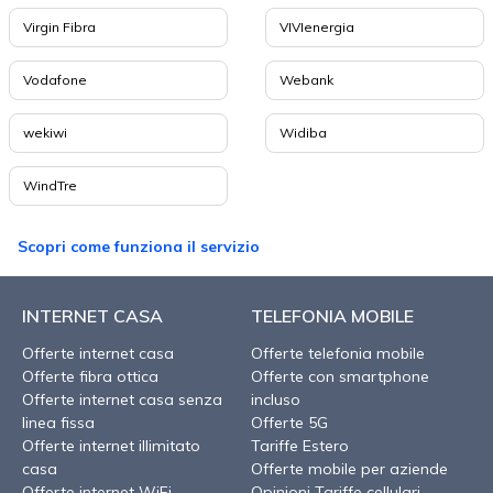
Virgin Fibra
VIVIenergia
Vodafone
Webank
wekiwi
Widiba
WindTre
Scopri come funziona il servizio
INTERNET CASA
TELEFONIA MOBILE
Offerte internet casa
Offerte telefonia mobile
Offerte fibra ottica
Offerte con smartphone
Offerte internet casa senza
incluso
linea fissa
Offerte 5G
Offerte internet illimitato
Tariffe Estero
casa
Offerte mobile per aziende
Offerte internet WiFi
Opinioni Tariffe cellulari