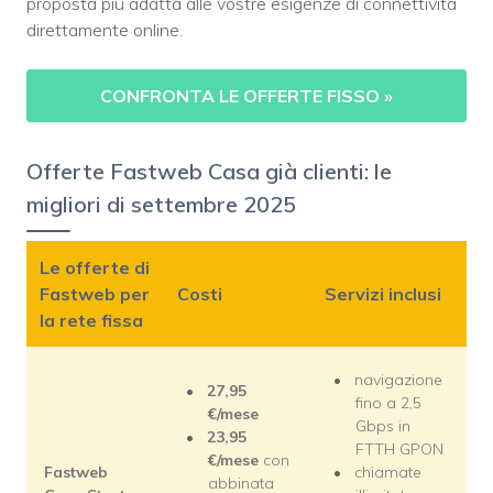
proposta più adatta alle vostre esigenze di connettività
direttamente online.
CONFRONTA LE OFFERTE FISSO
»
Offerte Fastweb Casa già clienti: le
migliori di settembre 2025
Le offerte di
Fastweb per
Costi
Servizi inclusi
la rete fissa
navigazione
27,95
fino a 2,5
€/mese
Gbps in
23,95
FTTH GPON
€/mese
con
Fastweb
chiamate
abbinata