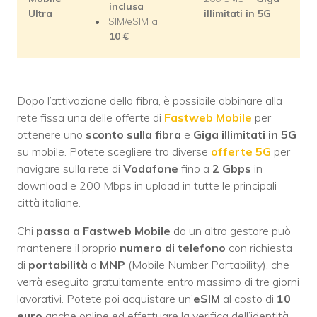
inclusa
Ultra
illimitati in 5G
SIM/eSIM a
10
€
Dopo l’attivazione della fibra, è possibile abbinare alla
rete fissa una delle offerte di
Fastweb Mobile
per
ottenere uno
sconto sulla fibra
e
Giga illimitati in 5G
su mobile. Potete scegliere tra diverse
offerte 5G
per
navigare sulla rete di
Vodafone
fino a
2 Gbps
in
download e 200 Mbps in upload in tutte le principali
città italiane.
Chi
passa a Fastweb Mobile
da un altro gestore può
mantenere il proprio
numero di telefono
con richiesta
di
portabilità
o
MNP
(Mobile Number Portability), che
verrà eseguita gratuitamente entro massimo di tre giorni
lavorativi. Potete poi acquistare un’
eSIM
al costo di
10
euro
anche online ed effettuare la verifica dell’identità