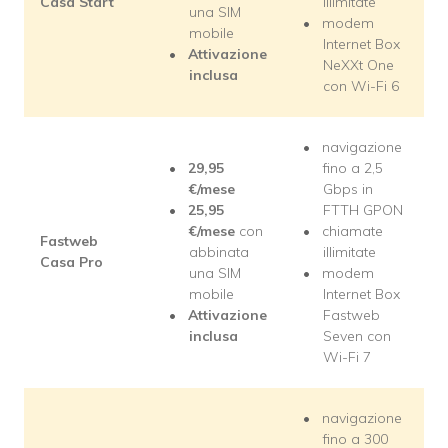
Casa Start
illimitate
una SIM
modem
mobile
Internet Box
Attivazione
NeXXt One
inclusa
con Wi-Fi 6
navigazione
29,95
fino a 2,5
€/mese
Gbps in
25,95
FTTH GPON
€/mese
con
chiamate
Fastweb
abbinata
illimitate
Casa Pro
una SIM
modem
mobile
Internet Box
Attivazione
Fastweb
inclusa
Seven con
Wi-Fi 7
navigazione
fino a 300