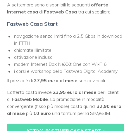
A settembre sono disponibili le seguenti
offerte
Internet casa
di
Fastweb Casa
tra cui scegliere:
Fastweb Casa Start
navigazione senza limiti fino a 2,5 Gbps in download
in FTTH
chiamate illimitate
attivazione inclusa
modem Internet Box NeXXt One con Wi‑Fi 6
i corsi e workshop della Fastweb Digital Academy
Il prezzo è di
27,95 euro al mese
senza vincoli.
L’offerta costa invece
23,95 euro al mese
per i clienti
di
Fastweb Mobile
. La promozione in modalità
convergente (fisso più mobile) costa quindi
32,90 euro
al mese
più
10 euro
una tantum per la SIM/eSIM.
ATTIVA FASTWEB CASA START
»