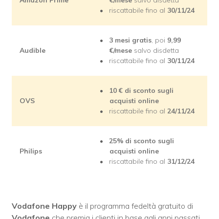
riscattabile fino al
30/11/24
3 mesi gratis
, poi
9,99
Audible
€/mese
salvo disdetta
riscattabile fino al
30/11/24
10 € di sconto sugli
OVS
acquisti online
riscattabile fino al
24/11/24
25% di sconto sugli
Philips
acquisti online
riscattabile fino al
31/12/24
Vodafone Happy
è il programma fedeltà gratuito di
Vodafone
che premia i clienti in base agli anni passati