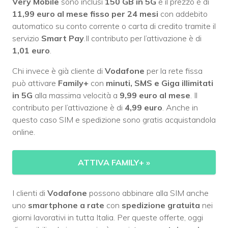
Very Mobile
sono inclusi
150 GB in 5G
e il prezzo è di
11,99 euro al mese fisso per 24 mesi
con addebito
automatico su conto corrente o carta di credito tramite il
servizio
Smart Pay
.Il contributo per l’attivazione è di
1,01 euro
.
Chi invece è già cliente di
Vodafone
per la rete fissa
può attivare
Family+
con
minuti, SMS e Giga illimitati
in 5G
alla massima velocità a
9,99 euro al mese
. Il
contributo per l’attivazione è di
4,99 euro
. Anche in
questo caso SIM e spedizione sono gratis acquistandola
online.
ATTIVA FAMILY+
»
I clienti di
Vodafone
possono abbinare alla SIM anche
uno
smartphone a rate
con
spedizione gratuita
nei
giorni lavorativi in tutta Italia. Per queste offerte, oggi