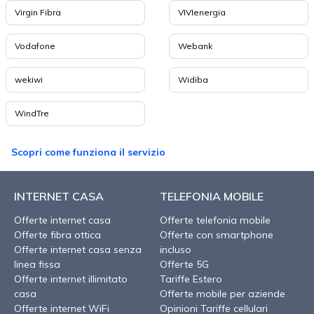
Virgin Fibra
VIVIenergia
Vodafone
Webank
wekiwi
Widiba
WindTre
Scopri come funziona il servizio
INTERNET CASA
TELEFONIA MOBILE
Offerte internet casa
Offerte telefonia mobile
Offerte fibra ottica
Offerte con smartphone
Offerte internet casa senza
incluso
linea fissa
Offerte 5G
Offerte internet illimitato
Tariffe Estero
casa
Offerte mobile per aziende
Offerte internet WiFi
Opinioni Tariffe cellulari