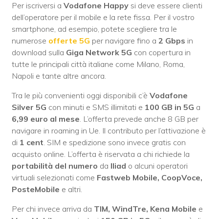
Per iscriversi a
Vodafone Happy
si deve essere clienti
dell’operatore per il mobile e la rete fissa. Per il vostro
smartphone, ad esempio, potete scegliere tra le
numerose
offerte 5G
per navigare fino a
2 Gbps
in
download sulla
Giga Network 5G
con copertura in
tutte le principali città italiane come Milano, Roma,
Napoli e tante altre ancora.
Tra le più convenienti oggi disponibili c’è
Vodafone
Silver 5G
con minuti e SMS illimitati e
100 GB in 5G
a
6,99 euro al mese
. L’offerta prevede anche 8 GB per
navigare in roaming in Ue. Il contributo per l’attivazione è
di
1 cent
. SIM e spedizione sono invece gratis con
acquisto online. L’offerta è riservata a chi richiede la
portabilità del numero
da
Iliad
o alcuni operatori
virtuali selezionati come
Fastweb Mobile, CoopVoce,
PosteMobile
e altri.
Per chi invece arriva da
TIM, WindTre, Kena Mobile
e