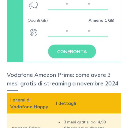
Quanti GB?
Almeno 1 GB
CONFRONTA
Vodafone Amazon Prime: come avere 3
mesi gratis di streaming a novembre 2024
I premi di
I dettagli
Vodafone Happy
3 mesi gratis
, poi
4,99
Amazon Prime
€/mese
salvo disdetta