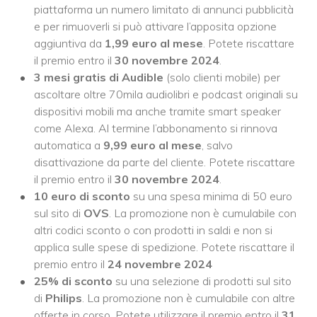
piattaforma un numero limitato di annunci pubblicità
e per rimuoverli si può attivare l’apposita opzione
aggiuntiva da
1,99 euro al mese
. Potete riscattare
il premio entro il
30 novembre 2024
.
3 mesi gratis di Audible
(solo clienti mobile) per
ascoltare oltre 70mila audiolibri e podcast originali su
dispositivi mobili ma anche tramite smart speaker
come Alexa. Al termine l’abbonamento si rinnova
automatica a
9,99 euro al mese
, salvo
disattivazione da parte del cliente. Potete riscattare
il premio entro il
30 novembre 2024
.
10 euro di sconto
su una spesa minima di 50 euro
sul sito di
OVS
. La promozione non è cumulabile con
altri codici sconto o con prodotti in saldi e non si
applica sulle spese di spedizione. Potete riscattare il
premio entro il
24 novembre 2024
25% di sconto
su una selezione di prodotti sul sito
di
Philips
. La promozione non è cumulabile con altre
offerte in corso. Potete utilizzare il premio entro il
31