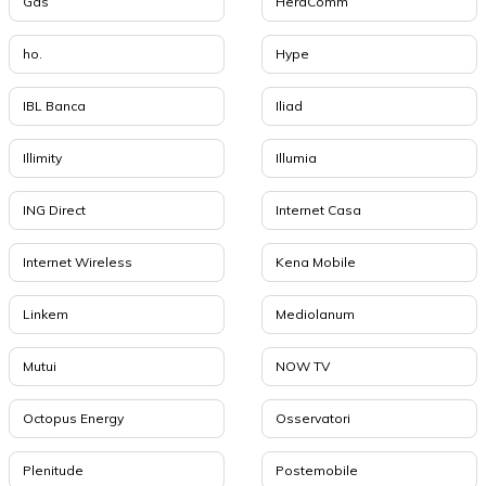
Gas
HeraComm
ho.
Hype
IBL Banca
Iliad
Illimity
Illumia
ING Direct
Internet Casa
Internet Wireless
Kena Mobile
Linkem
Mediolanum
Mutui
NOW TV
Octopus Energy
Osservatori
Plenitude
Postemobile