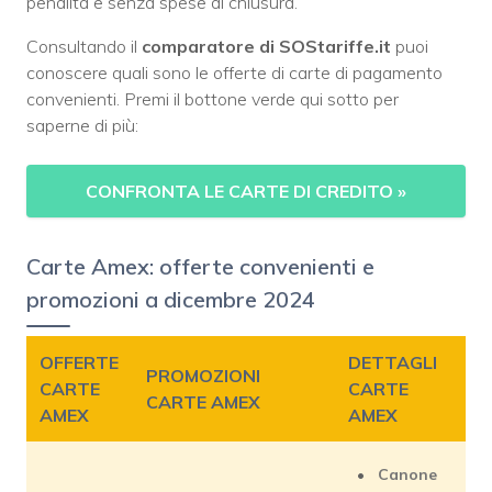
penalità e senza spese di chiusura.
Consultando il
comparatore di SOStariffe.it
puoi
conoscere quali sono le offerte di carte di pagamento
convenienti. Premi il bottone verde qui sotto per
saperne di più:
CONFRONTA LE CARTE DI CREDITO »
Carte Amex: offerte convenienti e
promozioni a dicembre 2024
OFFERTE
DETTAGLI
PROMOZIONI
CARTE
CARTE
CARTE AMEX
AMEX
AMEX
Canone