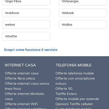
Virgin Fibra
VIVIenergia
Vodafone
Webank
wekiwi
Widiba
WindTre
Scopri come funziona il servizio
INTERNET CASA
TELEFONIA MOBILE
Offerte internet casa
Offerte telefonia mobile
Offerte fibra ottica
Offerte con smartphone
Offerte internet casa senza
incluso
linea fissa
Offerte 5G
Offerte internet illimitato
Tariffe Estero
casa
Offerte mobile per aziende
Offerte internet WiFi
Opinioni Tariffe cellulari
Offerte internet satellitare
Guide telefonia mobile