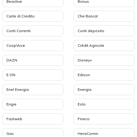
Beactive
Bonus
Carte di Credito
Che Banca!
Conti Correnti
Conti deposito
CoopVoce
Crédit Agricole
DAZN
Disney+
E.ON
Edison
Enel Energia
Energia
Engie
Eolo
Fastweb
Fineco
Gas
HeraComm