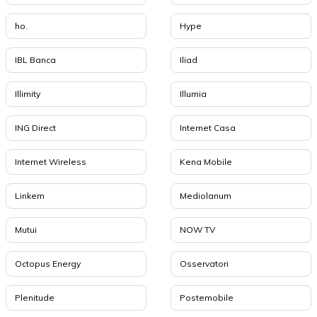
ho.
Hype
IBL Banca
Iliad
Illimity
Illumia
ING Direct
Internet Casa
Internet Wireless
Kena Mobile
Linkem
Mediolanum
Mutui
NOW TV
Octopus Energy
Osservatori
Plenitude
Postemobile