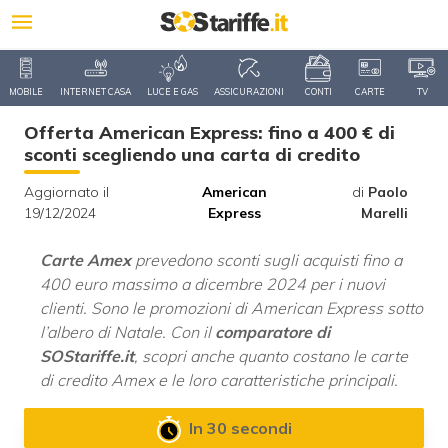
MOBILE
INTERNET CASA
LUCE E GAS
ASSICURAZIONI
CONTI
CARTE
TV
Offerta American Express: fino a 400 € di
sconti scegliendo una carta di credito
Aggiornato il
American
di
Paolo
19/12/2024
Express
Marelli
Carte Amex
prevedono sconti sugli acquisti fino a
400 euro massimo a dicembre 2024 per i nuovi
clienti. Sono le promozioni di American Express sotto
l’albero di Natale. Con il
comparatore di
SOStariffe.it
, scopri anche quanto costano le carte
di credito Amex e le loro caratteristiche principali.
In 30 secondi