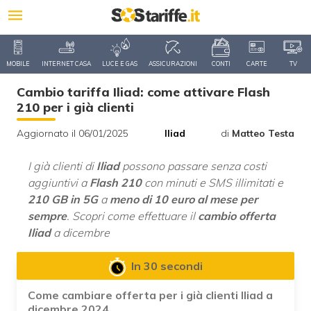
MOBILE
INTERNET CASA
LUCE E GAS
ASSICURAZIONI
CONTI
CARTE
TV
Cambio tariffa Iliad: come attivare Flash
210 per i già clienti
Aggiornato il 06/01/2025
Iliad
di
Matteo Testa
I già clienti di
Iliad
possono passare senza costi
aggiuntivi a
Flash 210
con minuti e SMS illimitati e
210 GB in 5G
a
meno di 10 euro al mese per
sempre
. Scopri come effettuare il
cambio offerta
Iliad
a dicembre
In 30 secondi
Come cambiare offerta per i già clienti Iliad a
dicembre 2024