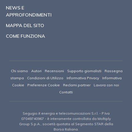
NEWS E
APPROFONDIMENTI
MAPPA DEL SITO
COME FUNZIONA
Chi siamo
Autori
Recensioni
Supporto giornalisti
Rassegna
stampa
Condizioni di Utilizzo
Informativa Privacy
Informativa
Cookie
Preferenze Cookie
Reclami partner
Lavora con noi
Contatti
Segugio.it energia e telecomunicazioni S.r.l.
- P.Iva
07049740967 -
è interamente controllata da Moltiply
Group S.p.A., società quotata al Segmento STAR della
Borsa Italiana.