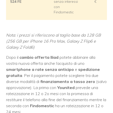
S24 FE
senza interessi
€
con
Findomestic
Nota: i prezzi si riferiscono al taglio base da 128 GB
(256 GB per iPhone 16 Pro Max, Galaxy Z Flip6 e
Galaxy Z Fold6)
Dopo il
cambio offerta Iliad
potete abbinare alla
vostra nuova offerta anche l’acquisto di uno
smartphone a rate senza anticipo
e
spedizione
gratuita
. Per il pagamento potete scegliere tra due
diverse modalità di
finanziamento a tasso zero
(salvo
approvazione). La prima con
Younited
prevede una
rateizzazione in 12 o 2o mesi con la promessa di
restituire il telefono alla fine del finanziamento mentre la
seconda con
Findomestic
ha un rateizzazione in 12 o
24 mesi.