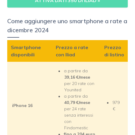
ATTIVA DATI 350 DI ILIAD
»
Come aggiungere uno smartphone a rate a
dicembre 2024
Smartphone
Prezzo a rate
Prezzo
disponibili
con Iliad
di listino
a partire da
39,16 €/mese
per 20 rate con
Younited
a partire da
40,79 €/mese
979
iPhone 16
per 24 rate
€
senza interessi
con
Findomestic
fino a 204 euro