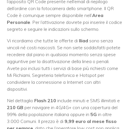
l’apposito QR Code presente nell’email di riepilogo
dell’ordine con la fotocamera dello smartphone. Il QR
Code è comunque sempre disponibile nell’
Area
Personale
. Per l’attivazione dovrete poi inserire il codice
segreto e seguire le indicazioni sullo schermo.
Vi ricordiamo che tutte le offerte di
Iliad
sono senza
vincoli né costi nascosti. Se non siete soddisfatti potete
recedere dal piano in qualsiasi momento senza spese
aggiuntive per la disattivazione della linea o penali.
Avete poi inclusi tutti i servizi di base più richiesti come
Mi Richiami, Segreteria telefonica e Hotspot per
condividere la connessione a Internet con altri
dispositivi.
Nel dettaglio
Flash 210
include minuti e SMS illimitati e
210 GB
per navigare in 4G/4G+ con una copertura del
99% della popolazione italiana oppure in
5G
in oltre
3.000 Comuni. Il prezzo è di
9,99 euro al mese fisso
per sempre
, dato che l’operatore low cost non applica