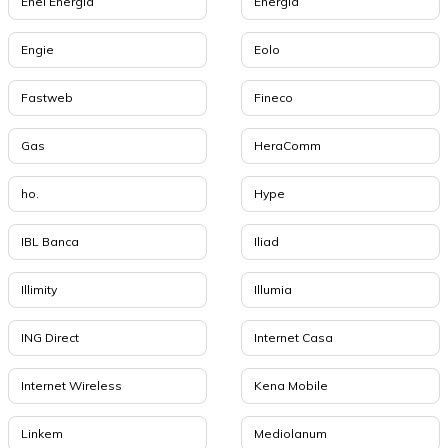
Enel Energia
Energia
Engie
Eolo
Fastweb
Fineco
Gas
HeraComm
ho.
Hype
IBL Banca
Iliad
Illimity
Illumia
ING Direct
Internet Casa
Internet Wireless
Kena Mobile
Linkem
Mediolanum