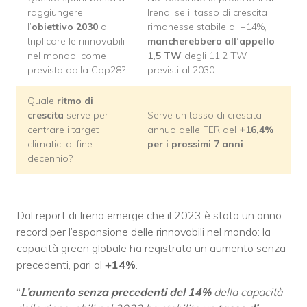
raggiungere
Irena, se il tasso di crescita
l’
obiettivo 2030
di
rimanesse stabile al +14%,
triplicare le rinnovabili
mancherebbero all’appello
nel mondo, come
1,5 TW
degli 11,2 TW
previsto dalla Cop28?
previsti al 2030
Quale
ritmo di
crescita
serve per
Serve un tasso di crescita
centrare i target
annuo delle FER del
+16,4%
climatici di fine
per i prossimi 7 anni
decennio?
Dal report di Irena emerge che il 2023 è stato un anno
record per l’espansione delle rinnovabili nel mondo: la
capacità green globale ha registrato un aumento senza
precedenti, pari al
+14%
.
“
L’aumento senza precedenti del 14%
della capacità