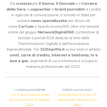
Da
cronista
per
Il Giorno
,
Il Giornale
e il
Corriere
della Sera
, a
copywriter
e
brand journalist
a Londra
in agenzie di comunicazione; è tornato in Italia per
scrivere
news specializzate
per alcuni siti
come
CorCom
e SpacEconomy360, oltre che testate
online del gruppo
NetworkDigital360
, contenitore di
testate e portali B2B dedicati ai temi della
Trasformazione Digitale e dell’Innovazione
Imprenditoriale. Per
SOStariffe.it
scrive testi in ambito
conti, carte di credito, internet e telefonia, tv e
luce e gas
, argomenti di cui si interessa e occupa in
maniera professionale dal 2022.
« notizia precedente
notizia successiva »
«
Le 3 assicurazioni moto
Smartphone AI e Gen AI:
più economiche di Agosto
sempre più richiesti, ecco i
2024
dati
»