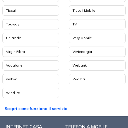
Tiscali
Tiscali Mobile
Tooway
TV
Unicredit
Very Mobile
Virgin Fibra
VIVIenergia
Vodafone
Webank
wekiwi
Widiba
WindTre
Scopri come funziona il servizio
INTERNET CASA
TELEFONIA MOBILE