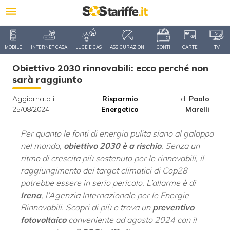
MOBILE
INTERNET CASA
LUCE E GAS
ASSICURAZIONI
CONTI
CARTE
TV
Obiettivo 2030 rinnovabili: ecco perché non
sarà raggiunto
Aggiornato il
Risparmio
di
Paolo
25/08/2024
Energetico
Marelli
Per quanto le fonti di energia pulita siano al galoppo
nel mondo,
obiettivo 2030 è a rischio
. Senza un
ritmo di crescita più sostenuto per le rinnovabili, il
raggiungimento dei target climatici di Cop28
potrebbe essere in serio pericolo. L’allarme è di
Irena
, l’Agenzia Internazionale per le Energie
Rinnovabili. Scopri di più e trova un
preventivo
fotovoltaico
conveniente ad agosto 2024 con il