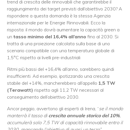
trend di crescita delle rinnovabili che garantirebbe il
raggiungimento dei target previsti dall’obiettivo 2030? A
rispondere a questa domanda è la stessa Agenzia
internazionale per le Energie Rinnovabili. Ecco la
risposta: il mondo dovrà aumentare la capacità green a
un
tasso minimo del 16,4% all’anno
fino al 2030. Si
tratta di una proiezione calcolata sulla base di uno
scenario compatibile con una temperatura globale di
1,5°C rispetto ai livelli pre-industriali
Ritmi più bassi del +16,4% all’anno, sarebbero quindi
insufficienti. Ad esempio, ipotizzando una crescita
stabile del +14%
,
mancherebbero all’appello
1,5 TW
(Terawatt)
rispetto agli 11,2 TW necessari al
conseguimento dell’obiettivo 2030.
Ancor peggio, avvertono gli esperti di Irena, “
se il mondo
manterrà il tasso di
crescita annuale storico del 10%
,
accumulerà solo 7,5 TW di capacità rinnovabile entro il
2030, mancando l’obiettivo di quasi un terzo”.