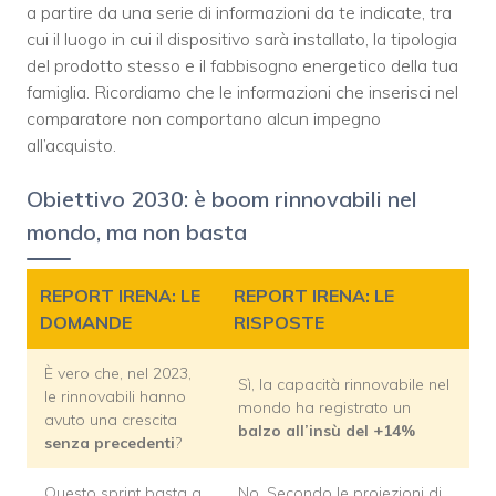
a partire da una serie di informazioni da te indicate, tra
cui il luogo in cui il dispositivo sarà installato, la tipologia
del prodotto stesso e il fabbisogno energetico della tua
famiglia. Ricordiamo che le informazioni che inserisci nel
comparatore non comportano alcun impegno
all’acquisto.
Obiettivo 2030: è boom rinnovabili nel
mondo, ma non basta
REPORT IRENA: LE
REPORT IRENA: LE
DOMANDE
RISPOSTE
È vero che, nel 2023,
Sì, la capacità rinnovabile nel
le rinnovabili hanno
mondo ha registrato un
avuto una crescita
balzo all’insù del +14%
senza precedenti
?
Questo sprint basta a
No. Secondo le proiezioni di