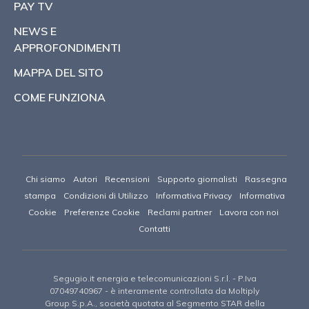
PAY TV
NEWS E
APPROFONDIMENTI
MAPPA DEL SITO
COME FUNZIONA
Chi siamo
Autori
Recensioni
Supporto giornalisti
Rassegna
stampa
Condizioni di Utilizzo
Informativa Privacy
Informativa
Cookie
Preferenze Cookie
Reclami partner
Lavora con noi
Contatti
Segugio.it energia e telecomunicazioni S.r.l.
- P.Iva
07049740967 -
è interamente controllata da Moltiply
Group S.p.A., società quotata al Segmento STAR della