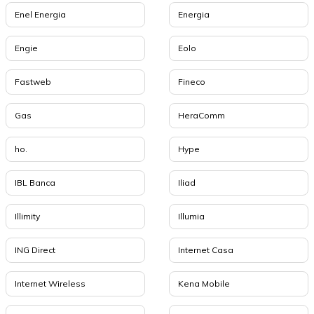
Enel Energia
Energia
Engie
Eolo
Fastweb
Fineco
Gas
HeraComm
ho.
Hype
IBL Banca
Iliad
Illimity
Illumia
ING Direct
Internet Casa
Internet Wireless
Kena Mobile