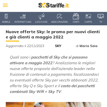
MOBILE
INTERNET CASA
LUCE E GAS
ASSICURAZIONI
CONTI
CARTE
TV
Nuove offerte Sky: le promo per nuovi clienti
e già clienti a maggio 2022
Aggiornato il 22/11/2023
SKY
di
Maria Saia
Quali sono i
pacchetti di Sky che si possono
attivare a maggio 2022
? Analizziamo le migliori
nuove offerte proposte dall’azienda leader nella
fruizione di contenuti a pagamento, focalizzandoci
su eventuali offerte Sky per vecchi abbonati 2022,
offerte Sky Q e Sky Sport e il
costo dei pacchetti
combinati Sky Wifi + Sky TV
.