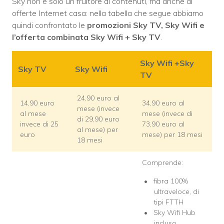
Sky non è solo un fruitore di contenuti, ma anche di
offerte Internet casa: nella tabella che segue abbiamo
quindi confrontato le
promozioni Sky TV, Sky Wifi e
l’offerta combinata Sky Wifi + Sky TV
.
Sky Wifi +Sky
Sky TV
Sky Wifi
TV
24,90 euro al
14,90 euro
34,90 euro al
mese (invece
al mese
mese (invece di
di 29,90 euro
invece di 25
73,90 euro al
al mese) per
euro
mese) per 18 mesi
18 mesi
Comprende:
fibra 100%
ultraveloce, di
tipi FTTH
Sky Wifi Hub
incluso