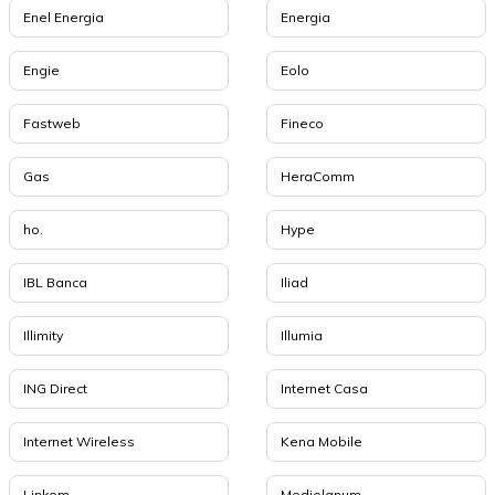
Enel Energia
Energia
Engie
Eolo
Fastweb
Fineco
Gas
HeraComm
ho.
Hype
IBL Banca
Iliad
Illimity
Illumia
ING Direct
Internet Casa
Internet Wireless
Kena Mobile
Linkem
Mediolanum