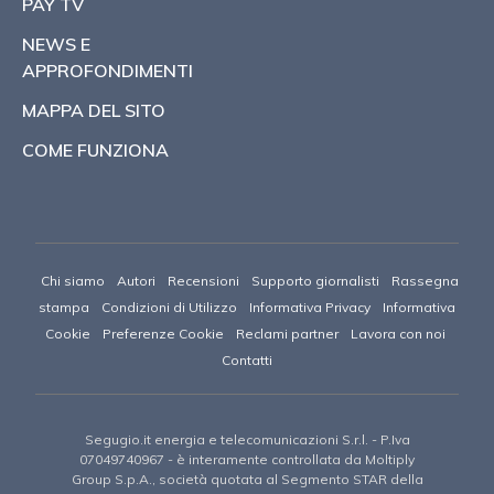
PAY TV
NEWS E
APPROFONDIMENTI
MAPPA DEL SITO
COME FUNZIONA
Chi siamo
Autori
Recensioni
Supporto giornalisti
Rassegna
stampa
Condizioni di Utilizzo
Informativa Privacy
Informativa
Cookie
Preferenze Cookie
Reclami partner
Lavora con noi
Contatti
Segugio.it energia e telecomunicazioni S.r.l.
- P.Iva
07049740967 -
è interamente controllata da Moltiply
Group S.p.A., società quotata al Segmento STAR della