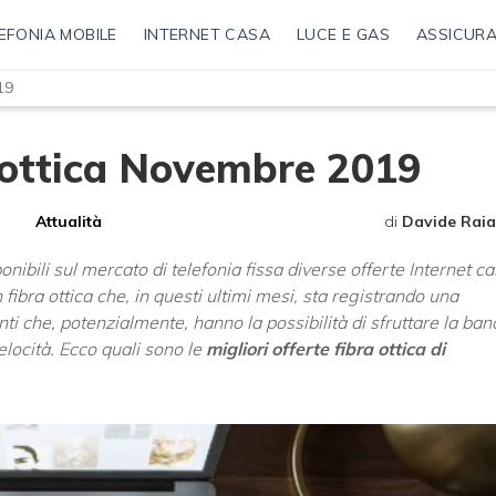
EFONIA MOBILE
INTERNET CASA
LUCE E GAS
ASSICURA
19
a ottica Novembre 2019
Attualità
di
Davide Raia
bili sul mercato di telefonia fissa diverse offerte Internet c
fibra ottica che, in questi ultimi mesi, sta registrando una
 che, potenzialmente, hanno la possibilità di sfruttare la ban
locità. Ecco quali sono le
migliori offerte fibra ottica di