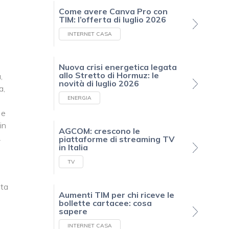
Come avere Canva Pro con
TIM: l’offerta di luglio 2026
INTERNET CASA
Nuova crisi energetica legata
allo Stretto di Hormuz: le
,
novità di luglio 2026
a,
ENERGIA
 e
in
AGCOM: crescono le
L
piattaforme di streaming TV
in Italia
TV
rta
Aumenti TIM per chi riceve le
bollette cartacee: cosa
sapere
INTERNET CASA