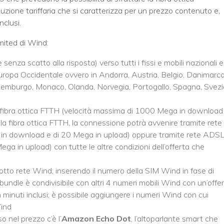
luzione tariffaria che si caratterizza per un prezzo contenuto e,
nclusi.
mited di Wind:
senza scatto alla risposta) verso tutti i fissi e mobili nazionali e
 Europa Occidentale ovvero in Andorra, Austria, Belgio, Danimarca
ussemburgo, Monaco, Olanda, Norvegia, Portogallo, Spagna, Svezi
in fibra ottica FTTH (velocità massima di 1000 Mega in download
lla fibra ottica FTTH, la connessione potrà avvenire tramite rete 
 in download e di 20 Mega in upload) oppure tramite rete ADS
a in upload) con tutte le altre condizioni dell’offerta che
otto rete Wind; inserendo il numero della SIM Wind in fase di
l bundle è condivisibile con altri 4 numeri mobili Wind con un’offe
 minuti inclusi; è possibile aggiungere i numeri Wind con cui
Wind
o nel prezzo c’è l’
Amazon Echo Dot
, l’altoparlante smart che