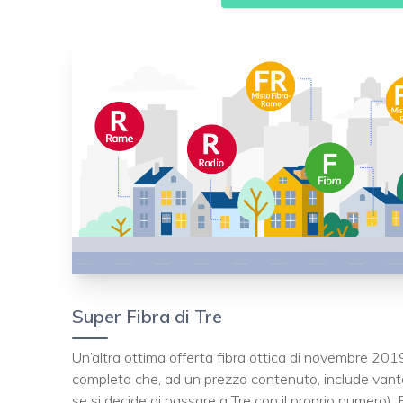
Super Fibra di Tre
Un’altra ottima offerta fibra ottica di novembre 201
completa che, ad un prezzo contenuto, include vantag
se si decide di passare a Tre con il proprio numero). Ec