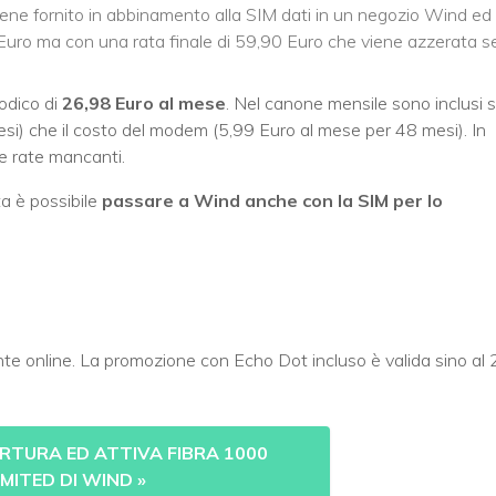
o viene fornito in abbinamento alla SIM dati in un negozio Wind ed
0 Euro ma con una rata finale di 59,90 Euro che viene azzerata se
odico di
26,98 Euro al mese
. Nel canone mensile sono inclusi s
mesi) che il costo del modem (5,99 Euro al mese per 48 mesi). In
le rate mancanti.
a è possibile
passare a Wind anche con la SIM per lo
nte online. La promozione con Echo Dot incluso è valida sino al 
ERTURA ED ATTIVA FIBRA 1000
IMITED DI WIND
»