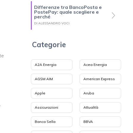
Differenze tra BancoPosta e
PostePay: quale scegliere e
perché
DI ALESSANDRO VOCI
Categorie
te
A2A Energia
Acea Energia
AGSM AIM
American Express
Apple
Aruba
e
Assicurazioni
Attualità
Banca Sella
BBVA