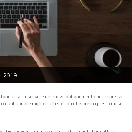
re 2019
tono di sottoscrivere un nuovo abbonamento ad un prezzo
o quali sono le migliori soluzioni da attivare in questo mese:
 che prevedono la possibilità di sfruttare la fibra ottica