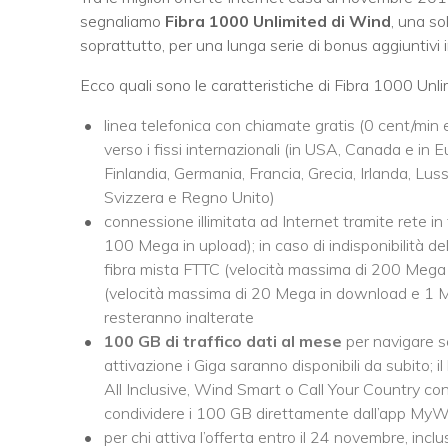
segnaliamo
Fibra 1000 Unlimited di Wind
, una so
soprattutto, per una lunga serie di bonus aggiuntivi i
Ecco quali sono le caratteristiche di Fibra 1000 Unli
linea telefonica con chiamate gratis (0 cent/min e 
verso i fissi internazionali (in USA, Canada e in
Finlandia, Germania, Francia, Grecia, Irlanda, L
Svizzera e Regno Unito)
connessione illimitata ad Internet tramite rete 
100 Mega in upload); in caso di indisponibilità de
fibra mista FTTC (velocità massima di 200 Mega
(velocità massima di 20 Mega in download e 1 Meg
resteranno inalterate
100 GB di traffico dati al mese
per navigare s
attivazione i Giga saranno disponibili da subito; i
All Inclusive, Wind Smart o Call Your Country con
condividere i 100 GB direttamente dall’app My
per chi attiva l’offerta entro il 24 novembre, inclus