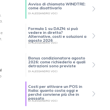
Avviso di chiamata WINDTRE:
come disattivarlo
DI ALESSANDRO VOCI
,
a,
Formula 1 su DAZN: si può
vedere in diretta?
 e
Alternative, costi e soluzioni a
e,
agosto 2026
DI ALESSANDRO VOCI
Bonus condizionatore agosto
2026: come richiederlo e quali
detrazioni sono previste
l
DI ALESSANDRO VOCI
o
Costi per attivare un POS in
Italia: quanto costa oggi e
perché conviene più che in
passato
DI ALESSANDRO VOCI