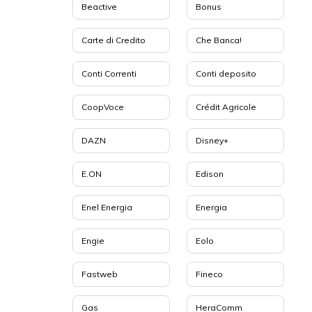
Beactive
Bonus
Carte di Credito
Che Banca!
Conti Correnti
Conti deposito
CoopVoce
Crédit Agricole
DAZN
Disney+
E.ON
Edison
Enel Energia
Energia
Engie
Eolo
Fastweb
Fineco
Gas
HeraComm