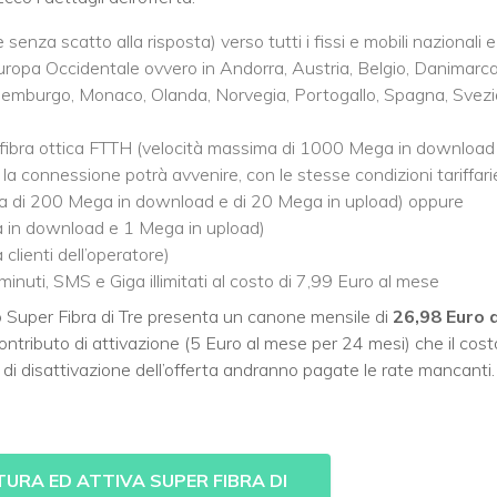
senza scatto alla risposta) verso tutti i fissi e mobili nazionali e
 Europa Occidentale ovvero in Andorra, Austria, Belgio, Danimarca
ussemburgo, Monaco, Olanda, Norvegia, Portogallo, Spagna, Svezi
in fibra ottica FTTH (velocità massima di 1000 Mega in download
la connessione potrà avvenire, con le stesse condizioni tariffari
ima di 200 Mega in download e di 20 Mega in upload) oppure
 in download e 1 Mega in upload)
à clienti dell’operatore)
inuti, SMS e Giga illimitati al costo di 7,99 Euro al mese
o Super Fibra di Tre presenta un canone mensile di
26,98 Euro a
contributo di attivazione (5 Euro al mese per 24 mesi) che il cost
di disattivazione dell’offerta andranno pagate le rate mancanti.
TURA ED ATTIVA SUPER FIBRA DI