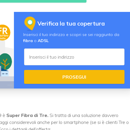
Verifica la tua copertura
Inserisci il tuo indirizzo e scopri se sei raggiunto da
fibra
o
ADSL
PROSEGUI
9 è
Super Fibra di Tre.
Si tratta di una soluzione davvero
gi considerevoli anche per lo smartphone (se si è clienti Tre o
co i dettagli dell’offerta: