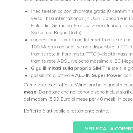
linea telefonica con chiamate gratis (0 cent/min e 
verso i fissi internazionali (in USA, Canada e in
Finlandia, Germania, Francia, Grecia, Irlanda, L
Svizzera e Regno Unito)
connessione illimitata ad Internet tramite rete 
100 Mega in upload); se non disponibile la FTTH, 
tramite rete in fibra mista FTTC (velocità mass
tramite rete ADSL (velocità massima di 20 Mega
Giga illimitati sulla propria SIM Tre
(se si è gi
possibilità di attivare
ALL-IN Super Power
con m
Come visto con l’offerta Wind, anche in questo cas
mese
. Da notare che nel canone sono inclusi sia il 
del modem (5,99 Euro al mese per 48 mesi). In caso 
L’offerta è attivabile direttamente online:
VERIFICA LA COPER