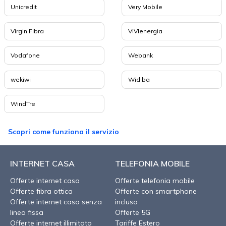
Unicredit
Very Mobile
Virgin Fibra
VIVIenergia
Vodafone
Webank
wekiwi
Widiba
WindTre
Scopri come funziona il servizio
INTERNET CASA
TELEFONIA MOBILE
Offerte internet casa
Offerte telefonia mobile
Offerte fibra ottica
Offerte con smartphone
Offerte internet casa senza
incluso
linea fissa
Offerte 5G
Offerte internet illimitato
Tariffe Estero