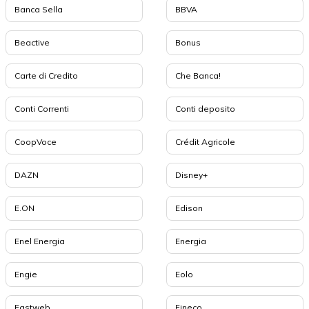
Banca Sella
BBVA
Beactive
Bonus
Carte di Credito
Che Banca!
Conti Correnti
Conti deposito
CoopVoce
Crédit Agricole
DAZN
Disney+
E.ON
Edison
Enel Energia
Energia
Engie
Eolo
Fastweb
Fineco