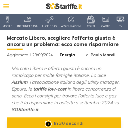
MOBILE
INTERNET CASA
LUCE E GAS
ASSICURAZIONI
CONTI
CARTE
TV
Mercato Libero, scegliere l'offerta giusta è
ancora un problema: ecco come risparmiare
Aggiornato il 29/09/2024
Energia
di
Paolo Marelli
Mercato Libero e offerta giusta è ancora un
rompicapo per molte famiglie italiane. Lo dice
Assium
, l’associazione italiana degli utility manager.
Eppure, le
tariffe low-cost
in libera concorrenza ci
sono. Ecco i consigli per trovare l’offerta luce e gas
che ti fa risparmiare in bolletta a settembre 2024 su
SOStariffe.it
.
In 30 secondi