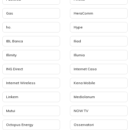
Gas
HeraComm
ho.
Hype
IBL Banca
Iliad
Illimity
Illumia
ING Direct
Internet Casa
Internet Wireless
Kena Mobile
Linkem
Mediolanum
Mutui
NOW TV
Octopus Energy
Osservatori