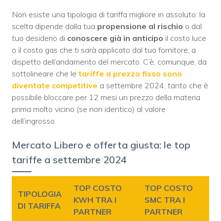
Non esiste una tipologia di tariffa migliore in assoluto: la
scelta dipende dalla tua
propensione al rischio
o dal
tuo desiderio di
conoscere già in anticipo
il costo luce
o il costo gas che ti sarà applicato dal tuo fornitore, a
dispetto dell’andamento del mercato. C’è, comunque, da
sottolineare che le
tariffe a prezzo fisso sono
diventate competitive
a settembre 2024, tanto che è
possibile bloccare per 12 mesi un prezzo della materia
prima molto vicino (se non identico) al valore
dell’ingrosso.
Mercato Libero e offerta giusta: le top
tariffe a settembre 2024
TOP COSTO
TOP COSTO
TIPOLOGIA
KWH TRA I
SMC TRA I
DI TARIFFA
PARTNER
PARTNER