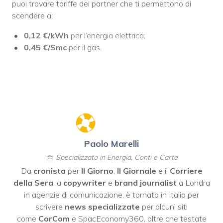
puoi trovare tariffe dei partner che ti permettono di
scendere a:
0,12 €/kWh
per l’energia elettrica;
0,45 €/Smc
per il gas.
Paolo Marelli
Specializzato in Energia, Conti e Carte
Da
cronista
per
Il Giorno
,
Il Giornale
e il
Corriere
della Sera
, a
copywriter
e
brand journalist
a Londra
in agenzie di comunicazione; è tornato in Italia per
scrivere
news specializzate
per alcuni siti
come
CorCom
e SpacEconomy360, oltre che testate