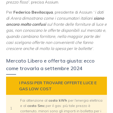
prezzo fisso
”, precisa Assium.
Per
Federico Bevilacqua
, presidente di Assium “
i dati
di Arera dimostrano come i consumatori italiani
siano
ancora molto confusi
sul fronte delle forniture di luce e
gas, non conoscano le offerte disponibili sul mercato e,
quando cambiano fornitore, nella maggior parte dei
casi scelgono offerte non convenienti che fanno
crescere anche di molto la spesa per le bollette
”.
Mercato Libero e offerta giusta: ecco
come trovarla a settembre 2024
I PASSI PER TROVARE OFFERTE LUCE E
GAS LOW COST
Fai attenzione al
costo kWh
per l’energia elettrica
e al
costo Smc
per il gas: più tale prezzo è
1
contenuto, minori sono gli importi in bolletta per i