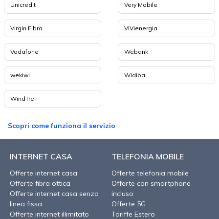
Unicredit
Very Mobile
Virgin Fibra
VIVIenergia
Vodafone
Webank
wekiwi
Widiba
WindTre
Scopri come funziona il servizio
INTERNET CASA
TELEFONIA MOBILE
Offerte internet casa
Offerte telefonia mobile
Offerte fibra ottica
Offerte con smartphone
Offerte internet casa senza
incluso
linea fissa
Offerte 5G
Offerte internet illimitato
Tariffe Estero