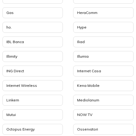
Gas
HeraComm
ho.
Hype
IBL Banca
Iliad
Illimity
Illumia
ING Direct
Internet Casa
Internet Wireless
Kena Mobile
Linkem
Mediolanum
Mutui
NOW TV
Octopus Energy
Osservatori