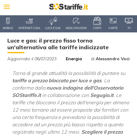
MOBILE
INTERNET CASA
LUCE E GAS
ASSICURAZIONI
CONTI
CARTE
TV
Luce e gas: il prezzo fisso torna
un'alternativa alle tariffe indicizzate
Aggiornato il 06/07/2023
Energia
di
Alessandro Voci
Torna di grande attualità la possibilità di puntare su
tariffe a prezzo bloccato per luce e gas
. La
conferma dalla
nuova indagine dell'Osservatorio
SOStariffe.it
in collaborazione con
Segugio.it
. Le
tariffe che bloccano il prezzo dell'energia per almeno
12 mesi tornano ad essere proposte dai fornitori con
una certa frequenza e prevedono la possibilità di
accedere ad un prezzo più basso rispetto a quanto
registrato negli ultimi 12 mesi.
Scegliere il prezzo