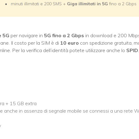
minuti illimitati e 200 SMS +
Giga illimitati in 5G
fino a 2 Gbps
e 5G
per navigare in
5G fino a 2 Gbps
in download e 200 Mbp
liane. Il costo per la SIM è di
10 euro
con spedizione gratuita, m
ine. Per la verifica dell’identità potete utilizzare anche lo
SPID
.
era + 15 GB extra
ate anche in assenza di segnale mobile se connessi a una rete W
y