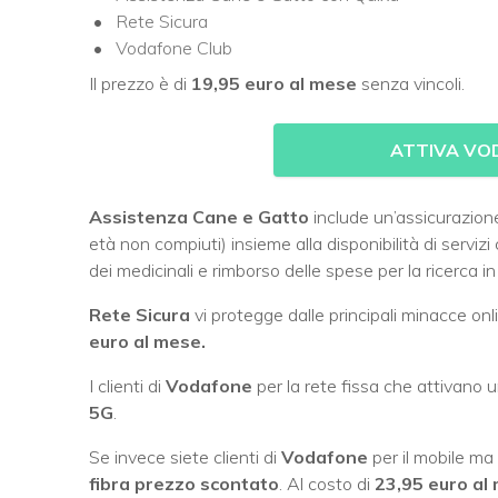
Rete Sicura
Vodafone Club
Il prezzo è di
19,95 euro al mese
senza vincoli.
ATTIVA VO
Assistenza Cane e Gatto
include un’assicurazione
età non compiuti) insieme alla disponibilità di servi
dei medicinali e rimborso delle spese per la ricerca i
Rete Sicura
vi protegge dalle principali minacce onli
euro al mese.
I clienti di
Vodafone
per la rete fissa che attivano 
5G
.
Se invece siete clienti di
Vodafone
per il mobile ma 
fibra prezzo scontato
. Al costo di
23,95 euro al