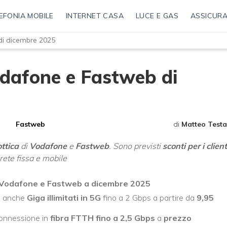
EFONIA MOBILE
INTERNET CASA
LUCE E GAS
ASSICURA
di dicembre 2025
Vodafone e Fastweb di
Fastweb
di
Matteo Testa
ottica
di
Vodafone
e
Fastweb
. Sono previsti
sconti per i client
rete fissa e mobile
 di Vodafone e Fastweb a dicembre 2025
 e anche
Giga illimitati in 5G
fino a 2 Gbps a partire da
9,95
connessione in
fibra FTTH fino a 2,5 Gbps
a
prezzo