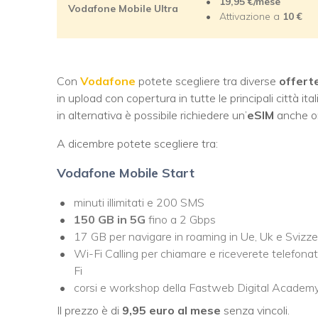
19,95 €/mese
Vodafone Mobile Ultra
Attivazione a
10
€
Con
Vodafone
potete scegliere tra diverse
offert
in upload con copertura in tutte le principali città ita
in alternativa è possibile richiedere un’
eSIM
anche onl
A dicembre potete scegliere tra:
Vodafone Mobile Start
minuti illimitati e 200 SMS
150 GB in 5G
fino a 2 Gbps
17 GB per navigare in roaming in Ue, Uk e Svizz
Wi-Fi Calling per chiamare e riceverete telefon
Fi
corsi e workshop della Fastweb Digital Academ
Il prezzo è di
9,95 euro al mese
senza vincoli.