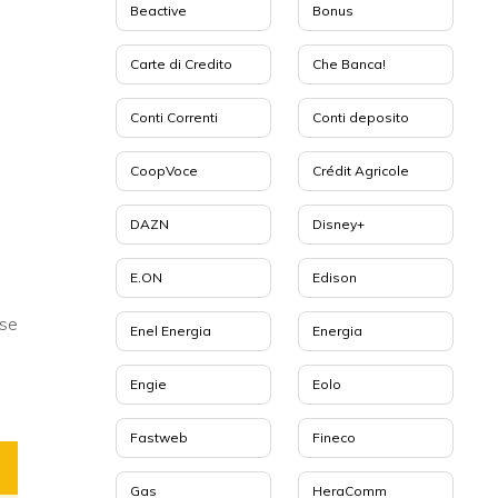
Beactive
Bonus
Carte di Credito
Che Banca!
Conti Correnti
Conti deposito
CoopVoce
Crédit Agricole
DAZN
Disney+
E.ON
Edison
se
Enel Energia
Energia
Engie
Eolo
Fastweb
Fineco
Gas
HeraComm