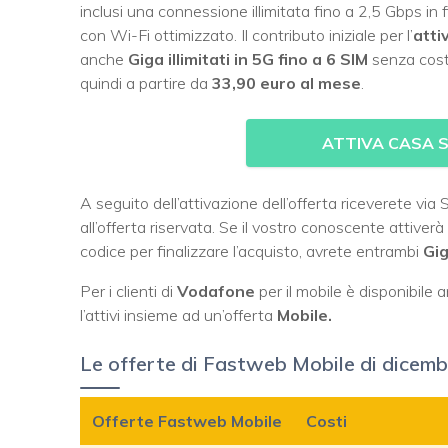
inclusi una connessione illimitata fino a 2,5 Gbps i
con Wi-Fi ottimizzato. Il contributo iniziale per l’
atti
anche
Giga illimitati in 5G fino a 6 SIM
senza costi
quindi a partire da
33,90 euro al mese
.
ATTIVA CASA S
A seguito dell’attivazione dell’offerta riceverete vi
all’offerta riservata. Se il vostro conoscente attiverà 
codice per finalizzare l’acquisto, avrete entrambi
Gig
Per i clienti di
Vodafone
per il mobile è disponibile
l’attivi insieme ad un’offerta
Mobile.
Le offerte di Fastweb Mobile di dicem
Offerte Fastweb Mobile
Costi