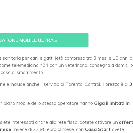
DAFONE MOBILE ULTRA
»
 sanitaria per cani e gatti (età compresa tra 3 mesi e 10 anni d
zi come telemedicina h24 con un veterinario, consegna a domicilio
n caso di smarrimento.
ne e include anche il servizio di Parental Control. Il prezzo è di
3
un piano mobile dello stesso operatore hanno
Giga illimitati in
siete interessati anche alla rete fissa, potete attivare un’
offer
 mese
, invece di 27,95 euro al mese, con
Casa Start
avete