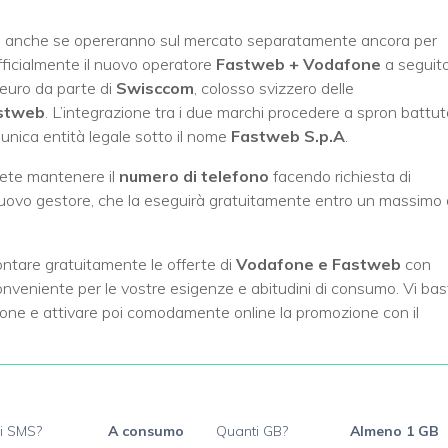
o, anche se opereranno sul mercato separatamente ancora per
fficialmente il nuovo operatore
Fastweb + Vodafone
a seguit
i euro da parte di
Swisccom
, colosso svizzero delle
stweb
. L’integrazione tra i due marchi procedere a spron battu
unica entità legale sotto il nome
Fastweb S.p.A
.
tete mantenere il
numero di telefono
facendo richiesta di
nuovo gestore, che la eseguirà gratuitamente entro un massimo 
ntare gratuitamente le offerte di
Vodafone e Fastweb
con
 conveniente per le vostre esigenze e abitudini di consumo. Vi ba
zione e attivare poi comodamente online la promozione con il
i SMS?
A consumo
Quanti GB?
Almeno 1 GB