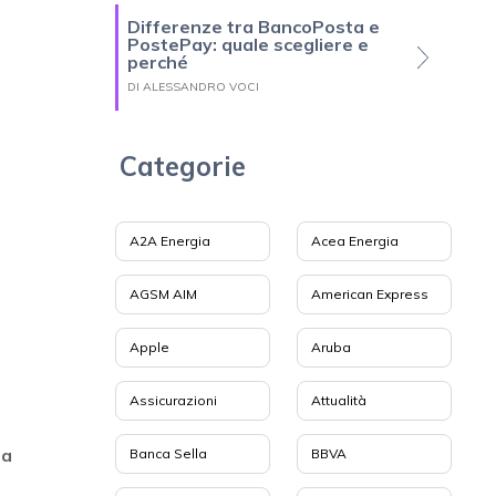
Differenze tra BancoPosta e
PostePay: quale scegliere e
perché
DI ALESSANDRO VOCI
Categorie
i
A2A Energia
Acea Energia
AGSM AIM
American Express
Apple
Aruba
Assicurazioni
Attualità
ta
Banca Sella
BBVA