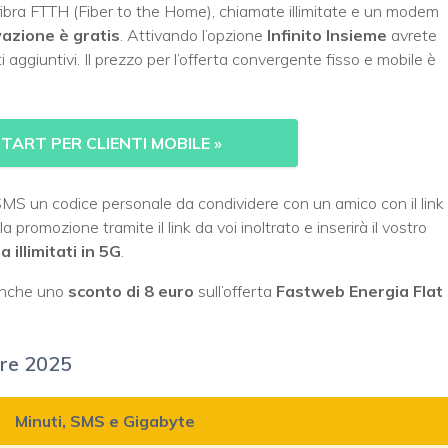
n fibra FTTH (Fiber to the Home), chiamate illimitate e un modem
vazione è gratis
. Attivando l’opzione
Infinito Insieme
avrete
 aggiuntivi. Il prezzo per l’offerta convergente fisso e mobile è
TART PER CLIENTI MOBILE
»
a SMS un codice personale da condividere con un amico con il link
la promozione tramite il link da voi inoltrato e inserirà il vostro
a illimitati in 5G
.
 anche uno
sconto di 8 euro
sull’offerta
Fastweb Energia Flat
bre 2025
Minuti, SMS e Gigabyte