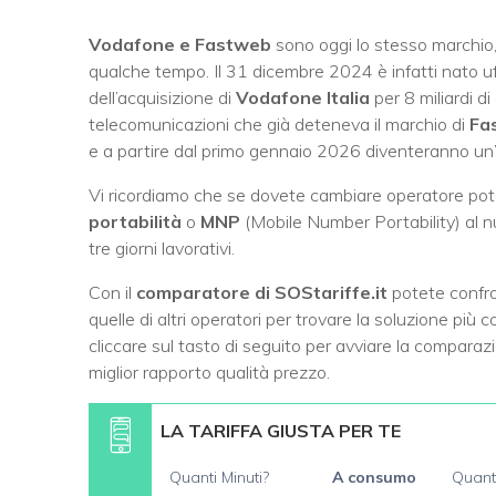
Vodafone e Fastweb
sono oggi lo stesso marchi
qualche tempo. Il 31 dicembre 2024 è infatti nato u
dell’acquisizione di
Vodafone Italia
per 8 miliardi d
telecomunicazioni che già deteneva il marchio di
Fa
e a partire dal primo gennaio 2026 diventeranno un’
Vi ricordiamo che se dovete cambiare operatore po
portabilità
o
MNP
(Mobile Number Portability) al 
tre giorni lavorativi.
Con il
comparatore di SOStariffe.it
potete confro
quelle di altri operatori per trovare la soluzione più
cliccare sul tasto di seguito per avviare la compara
miglior rapporto qualità prezzo.
LA TARIFFA GIUSTA PER TE
Quanti Minuti?
A consumo
Quant