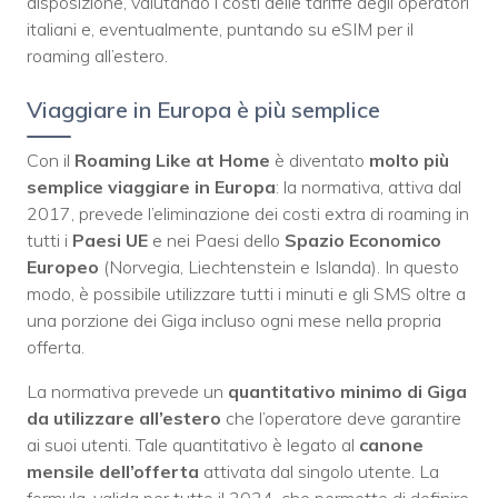
disposizione, valutando i costi delle tariffe degli operatori
italiani e, eventualmente, puntando su eSIM per il
roaming all’estero.
Viaggiare in Europa è più semplice
Con il
Roaming Like at Home
è diventato
molto più
semplice viaggiare in Europa
: la normativa, attiva dal
2017, prevede l’eliminazione dei costi extra di roaming in
tutti i
Paesi
UE
e nei Paesi dello
Spazio Economico
Europeo
(Norvegia, Liechtenstein e Islanda). In questo
modo, è possibile utilizzare tutti i minuti e gli SMS oltre a
una porzione dei Giga incluso ogni mese nella propria
offerta.
La normativa prevede un
quantitativo minimo di Giga
da utilizzare all’estero
che l’operatore deve garantire
ai suoi utenti. Tale quantitativo è legato al
canone
mensile dell’offerta
attivata dal singolo utente. La
formula, valida per tutto il 2024, che permette di definire