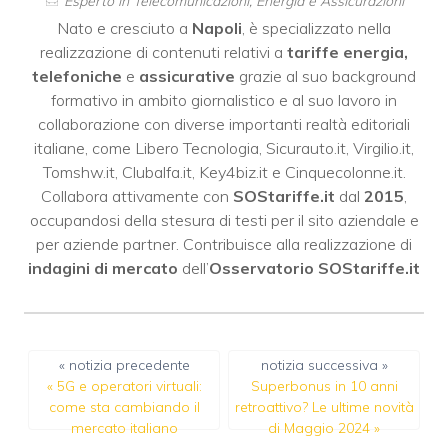
Esperto in Telecomunicazioni, Energia e Assicurazioni
Nato e cresciuto a
Napoli
, è specializzato nella
realizzazione di contenuti relativi a
tariffe energia,
telefoniche
e
assicurative
grazie al suo background
formativo in ambito giornalistico e al suo lavoro in
collaborazione con diverse importanti realtà editoriali
italiane, come
Libero Tecnologia
,
Sicurauto.it
,
Virgilio.it
,
Tomshw.it
,
Clubalfa.it
,
Key4biz.it
e
Cinquecolonne.it
.
Collabora attivamente con
SOStariffe.it
dal
2015
,
occupandosi della stesura di testi per il sito aziendale e
per aziende partner. Contribuisce alla realizzazione di
indagini di mercato
dell’
Osservatorio SOStariffe.it
« notizia precedente
notizia successiva »
«
5G e operatori virtuali:
Superbonus in 10 anni
come sta cambiando il
retroattivo? Le ultime novità
mercato italiano
di Maggio 2024
»