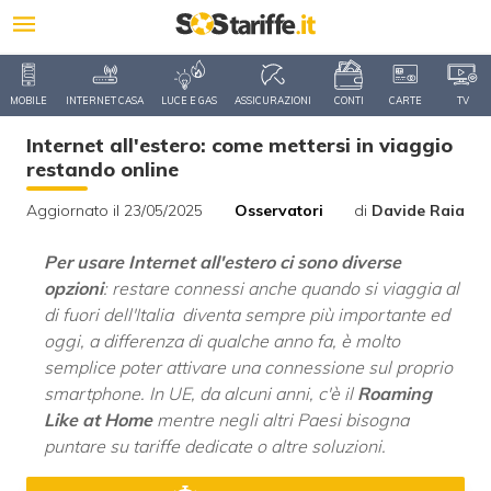
MOBILE
INTERNET CASA
LUCE E GAS
ASSICURAZIONI
CONTI
CARTE
TV
Internet all'estero: come mettersi in viaggio
restando online
Aggiornato il 23/05/2025
Osservatori
di
Davide Raia
Per usare Internet all'estero ci sono diverse
opzioni
: restare connessi anche quando si viaggia al
di fuori dell'Italia diventa sempre più importante ed
oggi, a differenza di qualche anno fa, è molto
semplice poter attivare una connessione sul proprio
smartphone. In UE, da alcuni anni, c'è il
Roaming
Like at Home
mentre negli altri Paesi bisogna
puntare su tariffe dedicate o altre soluzioni.