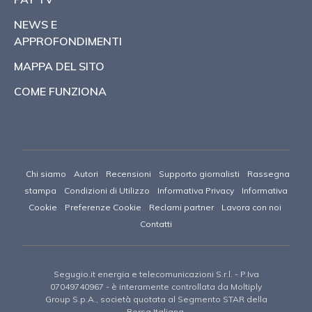
NEWS E
APPROFONDIMENTI
MAPPA DEL SITO
COME FUNZIONA
Chi siamo
Autori
Recensioni
Supporto giornalisti
Rassegna
stampa
Condizioni di Utilizzo
Informativa Privacy
Informativa
Cookie
Preferenze Cookie
Reclami partner
Lavora con noi
Contatti
Segugio.it energia e telecomunicazioni S.r.l.
- P.Iva
07049740967 -
è interamente controllata da Moltiply
Group S.p.A., società quotata al Segmento STAR della
Borsa Italiana.