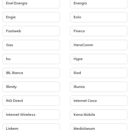
Enel Energia
Energia
Engie
Eolo
Fastweb
Fineco
Gas
HeraComm
ho.
Hype
IBL Banca
Iliad
Illimity
Illumia
ING Direct
Internet Casa
Internet Wireless
Kena Mobile
Linkem
Mediolanum