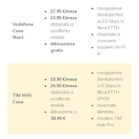
navigazione
27,95
€/mese
illimitata fino
23,95
€/mese
a 2,5 Gbps in
Vodafone
abbinata a
fibra FTTH
Casa
un’offerta
chiamate a
Start
mobile
consumo
Attivazione
modem Wi-Fi
gratis
6
navigazione
29,90
€/mese
illimitata fino
24,90
€/mese
a 5 Gbps in
abbinata a
fibra FTTH
TIM WiFi
un’offerta
EPON
Casa
mobile
chiamate
Attivazione a
illimitate
39,90
€
modem TIM
Hub Pro