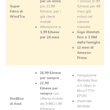
per un anno
,
7 incluso (5,99
Super
poi 23,99
€/mese per 48
Fibra di
€/mese, per i
mesi già
WindTre
già clienti
inclusi nel
mobile
canone
Attivazione a
mensile)
1,99
€/mese
Giga illimitati
per 24 mesi
fino a 3 SIM
della famiglia
12 mesi di
Amazon
Prime
26,99
€/mese
navigazione
per sempre
illimitata fino
22,99
a 5 Gbps in
€/mese
per
fibra FTTH
sempre
con
EPON
IliadBox
offerta mobile
chiamate
di Iliad
da 9,99/11,99
illimitate
€/mese e