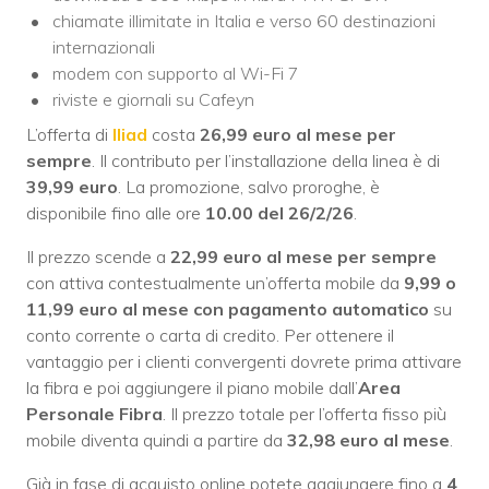
chiamate illimitate in Italia e verso 60 destinazioni
internazionali
modem con supporto al Wi-Fi 7
riviste e giornali su Cafeyn
L’offerta di
Iliad
costa
26,99 euro al mese per
sempre
. Il contributo per l’installazione della linea è di
39,99 euro
. La promozione, salvo proroghe, è
disponibile fino alle ore
10.00 del 26/2/26
.
Il prezzo scende a
22,99 euro al mese per sempre
con attiva contestualmente un’offerta mobile da
9,99 o
11,99 euro al mese con pagamento automatico
su
conto corrente o carta di credito. Per ottenere il
vantaggio per i clienti convergenti dovrete prima attivare
la fibra e poi aggiungere il piano mobile dall’
Area
Personale Fibra
. Il prezzo totale per l’offerta fisso più
mobile diventa quindi a partire da
32,98 euro al mese
.
Già in fase di acquisto online potete aggiungere fino a
4