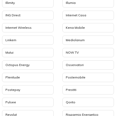
Illimity
Illumia
ING Direct
Internet Casa
Internet Wireless
Kena Mobile
Linkem
Mediolanum
Mutui
NOW TV
Octopus Energy
Osservatori
Plenitude
Postemobile
Postepay
Prestiti
Pulsee
Qonto
Revolut
Risparmio Energetico