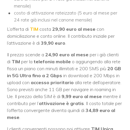
mensile)
costo di attivazione rateizzato (5 euro al mese per
24 rate già inclusi nel canone mensile)
L’offerta di
TIM
costa
29,90 euro al mese
con
domiciliazione e conto online. Il contributo iniziale per
l’attivazione è di
39,90 euro
.
Il prezzo scende a
24,90 euro al mese
per i già clienti
di
TIM
per la
telefonia mobile
o aggiungendo alla rete
fissa un piano con minuti illimitati e 200 SMS più
20 GB
in 5G Ultra fino a 2 Gbps
in download e 200 Mbps in
upload con
accesso prioritario
alla rete dell’operatore.
Sono previsti anche 11 GB per navigare in roaming in
Ue. Il prezzo della SIM è di
9,99 euro al mese
mentre il
contributo per l’
attivazione è gratis
. Il costo totale per
l’offerta convergente diventa quindi di
34,89 euro al
mese
.
I clienti convergenti possono poi attivare
TIM Unica