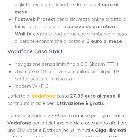
biglietti per le grandi partite di calcio a
3 euro al
mese
Fastweb Protect
per la sicurezza online di tutta la
famiglia con inclusa una
polizza assicurativa
Wallife
contro le frodi online che vi rimborsa in caso
di perdite economiche al costo di
3 euro al mese
Vodafone Casa Start
navigazione senza limiti fino a 2,5 Gbps in FTTH
chiamate a 19 cent verso mobili nazionali più 19
cent di scatto alla risposta
modem Wi-Fi 6
L’offerta di
Vodafone
costa
27,95 euro al mese
. Il
contributo iniziale per l’
attivazione è gratis
.
Il prezzo scende a 23,95 euro al mese per i già clienti di
Vodafone
per la telefonia mobile o abbinando alla fibra
una SIM Voce e Dati con inclusi minuti e
Giga illimitati