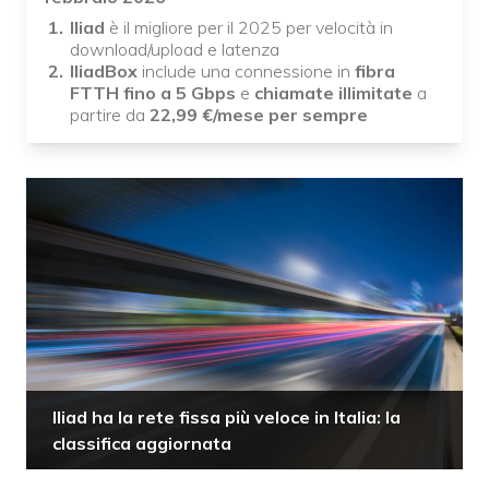
Iliad
è il migliore per il 2025 per velocità in
download/upload e latenza
IliadBox
include una connessione in
fibra
FTTH fino a 5 Gbps
e
chiamate illimitate
a
partire da
22,99
€/mese per sempre
Iliad ha la rete fissa più veloce in Italia: la
classifica aggiornata