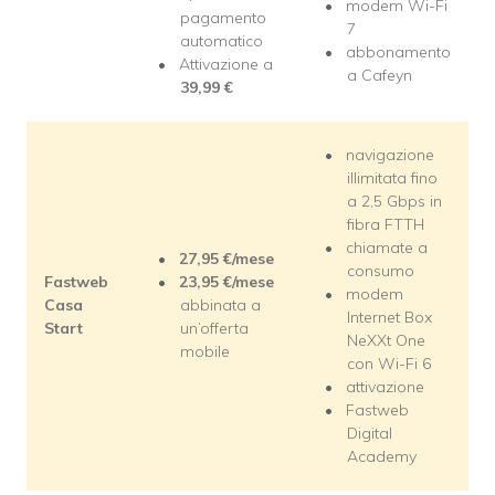
modem Wi-Fi
pagamento
7
automatico
abbonamento
Attivazione a
a Cafeyn
39,99
€
navigazione
illimitata fino
a 2,5 Gbps in
fibra FTTH
chiamate a
27,95
€/mese
consumo
Fastweb
23,95
€/mese
modem
Casa
abbinata a
Internet Box
Start
un’offerta
NeXXt One
mobile
con Wi-Fi 6
attivazione
Fastweb
Digital
Academy