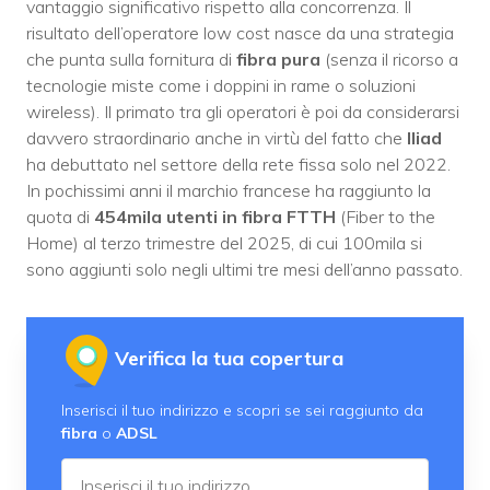
vantaggio significativo rispetto alla concorrenza. Il
risultato dell’operatore low cost nasce da una strategia
che punta sulla fornitura di
fibra pura
(senza il ricorso a
tecnologie miste come i doppini in rame o soluzioni
wireless). Il primato tra gli operatori è poi da considerarsi
davvero straordinario anche in virtù del fatto che
Iliad
ha debuttato nel settore della rete fissa solo nel 2022.
In pochissimi anni il marchio francese ha raggiunto la
quota di
454mila
utenti in fibra FTTH
(Fiber to the
Home) al terzo trimestre del 2025, di cui 100mila si
sono aggiunti solo negli ultimi tre mesi dell’anno passato.
Verifica la tua copertura
Inserisci il tuo indirizzo e scopri se sei raggiunto da
fibra
o
ADSL