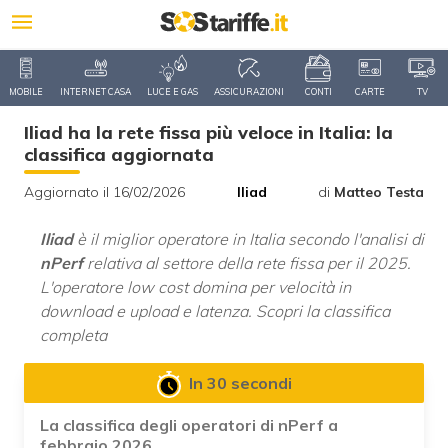
MOBILE
INTERNET CASA
LUCE E GAS
ASSICURAZIONI
CONTI
CARTE
TV
Iliad ha la rete fissa più veloce in Italia: la
classifica aggiornata
Aggiornato il 16/02/2026
Iliad
di
Matteo Testa
Iliad
è il miglior operatore in Italia secondo l'analisi di
nPerf
relativa al settore della rete fissa per il 2025.
L'operatore low cost domina per velocità in
download e upload e latenza. Scopri la classifica
completa
In 30 secondi
La classifica degli operatori di nPerf a
febbraio 2026