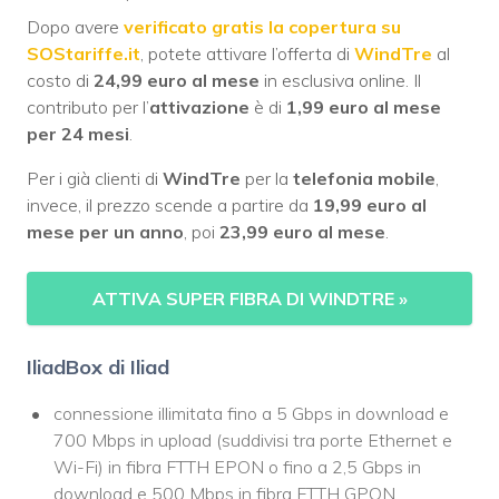
Dopo avere
verificato gratis la copertura su
SOStariffe.it
, potete attivare l’offerta di
WindTre
al
costo di
24,99 euro al mese
in esclusiva online. Il
contributo per l’
attivazione
è di
1,99 euro al mese
per 24 mesi
.
Per i già clienti di
WindTre
per la
telefonia mobile
,
invece, il prezzo scende a partire da
19,99 euro al
mese per un anno
, poi
23,99 euro al mese
.
ATTIVA SUPER FIBRA DI WINDTRE
»
IliadBox di Iliad
connessione illimitata fino a 5 Gbps in download e
700 Mbps in upload (suddivisi tra porte Ethernet e
Wi-Fi) in fibra FTTH EPON o fino a 2,5 Gbps in
download e 500 Mbps in fibra FTTH GPON