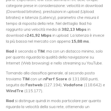
categorie prese in considerazione: velocità in download
(Download bitrates), prestazioni in upload (Upload
bitrates) e latenza (Latency), parametro che misura il
tempo di risposta della rete. Nel dettaglio Iliad ha
raggiunto una velocità media di
382,13 Mbps
in
download e
241,92 Mbps
in upload. La latenza è invece
la più bassa nel mercato con appena
15,88 ms
.
Iliad
è seconda a
TIM
, ma con un distacco minimo, solo
per quanto riguarda la qualità della navigazione su
Internet (Web browsing) e nello streaming su YouTube.
Tornando alla classifica generale, al secondo posto
troviamo
TIM
con un
nPerf Score
di 131.868 punti,
seguita da
Fastweb
(127.194),
Vodafone
(118.642) e
WindTre
(115.177).
Iliad
si distingue quindi in modo particolare per quanto
riguarda la velocità della sua rete, ottenendo un