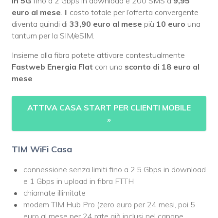
in 5G
fino a 2 Gbps in download e 200 SMS a
9,95
euro al mese
. Il costo totale per l’offerta convergente
diventa quindi di
33,90 euro al mese
più
10 euro
una
tantum per la SIM/eSIM.
Insieme alla fibra potete attivare contestualmente
Fastweb Energia Flat
con uno
sconto di 18 euro al
mese
.
ATTIVA CASA START PER CLIENTI MOBILE
»
TIM WiFi Casa
connessione senza limiti fino a 2,5 Gbps in download
e 1 Gbps in upload in fibra FTTH
chiamate illimitate
modem TIM Hub Pro (zero euro per 24 mesi, poi 5
euro al mese per 24 rate già inclusi nel canone