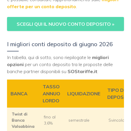
offerte per un conto deposito
.
SCEGLI QUI IL NUOVO CONTO DEPOSITO
»
I migliori conti deposito di giugno 2026
In tabella, qui di sotto, sono riepilogate le
migliori
opzioni
per un conto deposito tra le proposte delle
banche partner disponibili su
SOStariffe.it
:
TASSO
TIPO DI
BANCA
ANNUO
LIQUIDAZIONE
DEPOSIT
LORDO
Twist di
fino al
Banca
semestrale
Svincolabil
3,6%
Valsabbina