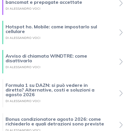
bancomat e prepagate accettate
DI ALESSANDRO VOCI
Hotspot ho. Mobile: come impostarlo sul
cellulare
DI ALESSANDRO VOCI
Avviso di chiamata WINDTRE: come
disattivarlo
DI ALESSANDRO VOCI
Formula 1 su DAZN: si può vedere in
diretta? Alternative, costi e soluzioni a
agosto 2026
DI ALESSANDRO VOCI
Bonus condizionatore agosto 2026: come
richiederlo e quali detrazioni sono previste
DI ALESSANDRO VOCI