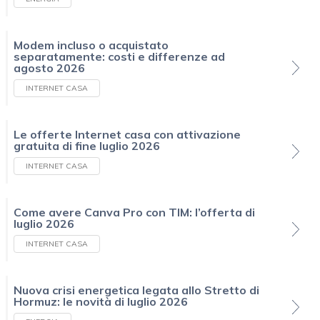
Modem incluso o acquistato
separatamente: costi e differenze ad
agosto 2026
INTERNET CASA
Le offerte Internet casa con attivazione
gratuita di fine luglio 2026
INTERNET CASA
Come avere Canva Pro con TIM: l’offerta di
luglio 2026
INTERNET CASA
Nuova crisi energetica legata allo Stretto di
Hormuz: le novità di luglio 2026