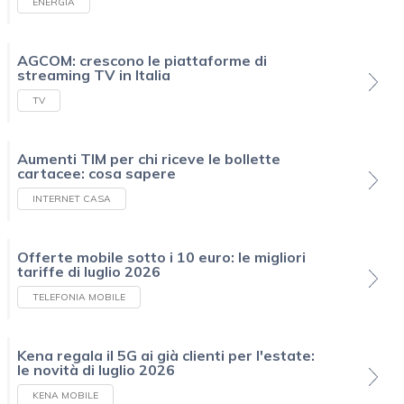
ENERGIA
AGCOM: crescono le piattaforme di
streaming TV in Italia
TV
Aumenti TIM per chi riceve le bollette
cartacee: cosa sapere
INTERNET CASA
Offerte mobile sotto i 10 euro: le migliori
tariffe di luglio 2026
TELEFONIA MOBILE
Kena regala il 5G ai già clienti per l'estate:
le novità di luglio 2026
KENA MOBILE