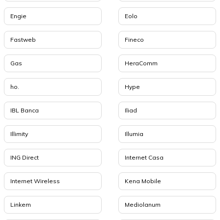
Engie
Eolo
Fastweb
Fineco
Gas
HeraComm
ho.
Hype
IBL Banca
Iliad
Illimity
Illumia
ING Direct
Internet Casa
Internet Wireless
Kena Mobile
Linkem
Mediolanum