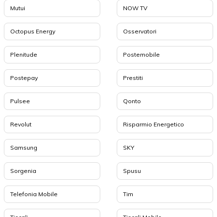
Mutui
NOW TV
Octopus Energy
Osservatori
Plenitude
Postemobile
Postepay
Prestiti
Pulsee
Qonto
Revolut
Risparmio Energetico
Samsung
SKY
Sorgenia
Spusu
Telefonia Mobile
Tim