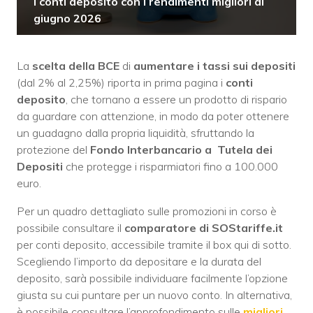
I conti deposito con i rendimenti migliori di
giugno 2026
La
scelta della BCE
di
aumentare i tassi sui depositi
(dal 2% al 2,25%) riporta in prima pagina i
conti
deposito
, che tornano a essere un prodotto di rispario
da guardare con attenzione, in modo da poter ottenere
un guadagno dalla propria liquidità, sfruttando la
protezione del
Fondo Interbancario a Tutela dei
Depositi
che protegge i risparmiatori fino a 100.000
euro.
Per un quadro dettagliato sulle promozioni in corso è
possibile consultare il
comparatore di SOStariffe.it
per conti deposito, accessibile tramite il box qui di sotto.
Scegliendo l’importo da depositare e la durata del
deposito, sarà possibile individuare facilmente l’opzione
giusta su cui puntare per un nuovo conto. In alternativa,
è possibile consultare l’approfondimento sulle
migliori