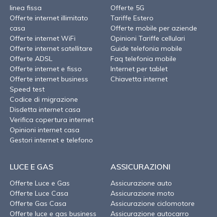
linea fissa
Offerte 5G
Offerte internet illimitato
Tariffe Estero
casa
Offerte mobile per aziende
Offerte internet WiFi
Opinioni Tariffe cellulari
Offerte internet satellitare
Guide telefonia mobile
Offerte ADSL
Faq telefonia mobile
Offerte internet e fisso
Internet per tablet
Offerte internet business
Chiavetta internet
Speed test
Codice di migrazione
Disdetta internet casa
Verifica copertura internet
Opinioni internet casa
Gestori internet e telefono
LUCE E GAS
ASSICURAZIONI
Offerte Luce e Gas
Assicurazione auto
Offerte Luce Casa
Assicurazione moto
Offerte Gas Casa
Assicurazione ciclomotore
Offerte luce e gas business
Assicurazione autocarro