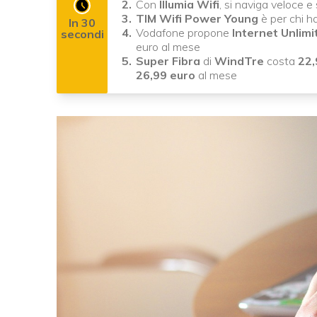
Con
Illumia Wifi
, si naviga veloce e
TIM Wifi Power Young
è per chi ha
In 30
Vodafone propone
Internet Unlimi
secondi
euro al mese
Super Fibra
di
WindTre
costa
22,
26,99 euro
al mese