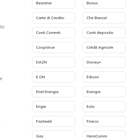
Beactive
Bonus
Carte di Credito
Che Banca!
da
Conti Correnti
Conti deposito
CoopVoce
Crédit Agricole
DAZN
Disney+
E.ON
Edison
ve
Enel Energia
Energia
Engie
Eolo
Fastweb
Fineco
:
Gas
HeraComm