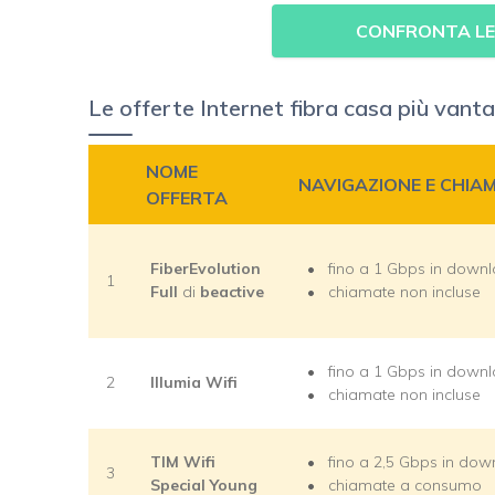
CONFRONTA LE
Le offerte Internet fibra casa più van
NOME
NAVIGAZIONE E CHIA
OFFERTA
FiberEvolution
fino a 1 Gbps in down
1
Full
di
beactive
chiamate non incluse
fino a 1 Gbps in down
2
Illumia Wifi
chiamate non incluse
TIM Wifi
fino a 2,5 Gbps in do
3
Special Young
chiamate a consumo