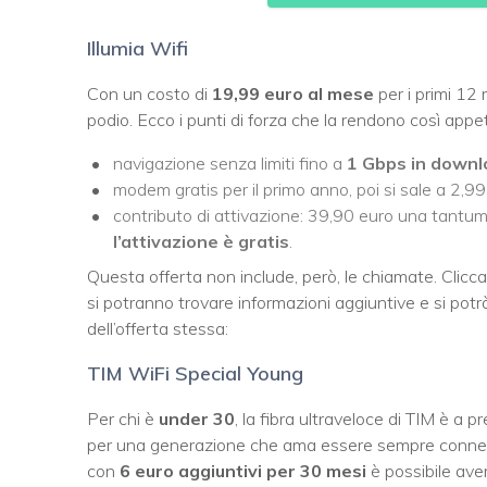
Illumia Wifi
Con un costo di
19,99 euro al mese
per i primi 12 
podio. Ecco i punti di forza che la rendono così appet
navigazione senza limiti fino a
1 Gbps in down
modem gratis per il primo anno, poi si sale a 2,9
contributo di attivazione: 39,90 euro una tantum (
l’attivazione è gratis
.
Questa offerta non include, però, le chiamate. Cliccand
si potranno trovare informazioni aggiuntive e si potrà
dell’offerta stessa:
TIM WiFi Special Young
Per chi è
under 30
, la fibra ultraveloce di TIM è a
per una generazione che ama essere sempre connessa 
con
6 euro aggiuntivi per 30 mesi
è possibile ave