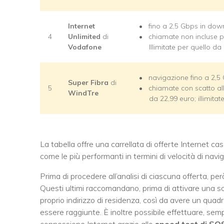
Internet
fino a 2,5 Gbps in do
4
Unlimited
di
chiamate non incluse pe
Vodafone
Illimitate per quello da
navigazione fino a 2,
Super Fibra
di
5
chiamate con scatto all
WindTre
da 22,99 euro; illimitat
La tabella offre una carrellata di offerte Internet cas
come le più performanti in termini di velocità di navi
Prima di procedere all’analisi di ciascuna offerta, però
Questi ultimi raccomandano, prima di attivare una so
proprio indirizzo di residenza, così da avere un quadr
essere raggiunte. È inoltre possibile effettuare, se
connessione Internet grazie allo
speed test di SOS