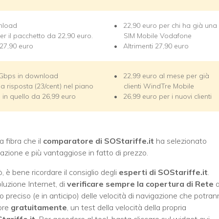
wnload
22,90 euro per chi ha già una
r il pacchetto da 22,90 euro.
SIM Mobile Vodafone
 27,90 euro
Altrimenti 27,90 euro
5 Gbps in download
22,99 euro al mese per già
a risposta (23/cent) nel piano
clienti WindTre Mobile
e in quello da 26,99 euro
26,99 euro per i nuovi clienti
a fibra che il
comparatore di SOStariffe.it
ha selezionato
gazione e più vantaggiose in fatto di prezzo.
, è bene ricordare il consiglio degli
esperti di SOStariffe.it
.
luzione Internet, di
verificare sempre la copertura di Rete
a
o preciso (e in anticipo) delle velocità di navigazione che potra
mpre
gratuitamente
, un test della velocità della propria
tariffe.it
. Per accedere al tool, basta cliccare sul widget qui