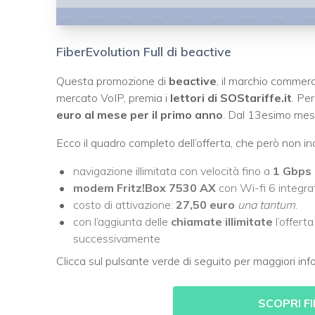
FiberEvolution Full di beactive
Questa promozione di
beactive
, il marchio commerci
mercato VoIP, premia i
lettori di SOStariffe.it
. Pe
euro al mese per il primo anno
. Dal 13esimo mese 
Ecco il quadro completo dell’offerta, che però non inc
navigazione illimitata con velocità fino a
1 Gbps
modem Fritz!Box 7530 AX
con Wi-fi 6 integrat
costo di attivazione:
27,50 euro
una tantum
.
con l’aggiunta delle
chiamate
illimitate
l’offert
successivamente
Clicca sul pulsante verde di seguito per maggiori inf
SCOPRI F