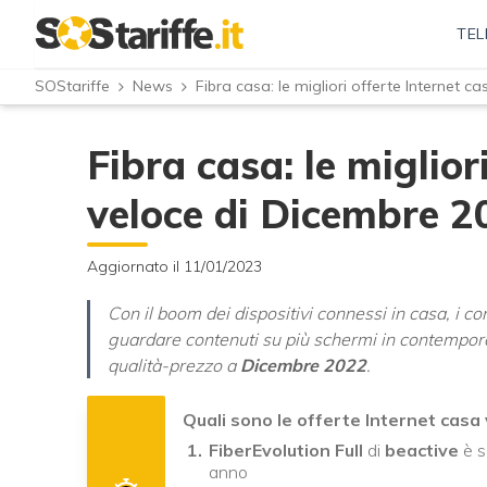
TEL
SOStariffe
News
Fibra casa: le migliori offerte Internet 
Fibra casa: le miglior
veloce di Dicembre 2
Aggiornato il 11/01/2023
Con il boom dei dispositivi connessi in casa, i 
guardare contenuti su più schermi in contempor
qualità-prezzo a
Dicembre 2022
.
Quali sono le offerte Internet casa
FiberEvolution Full
di
beactive
è s
anno