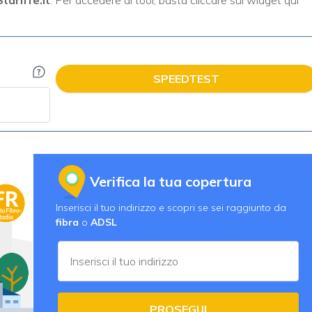
SPEEDTEST
Verifica la tua copertura
Inserisci il tuo indirizzo e scopri se sei raggiunto da
fibra
o
ADSL
PROSEGUI