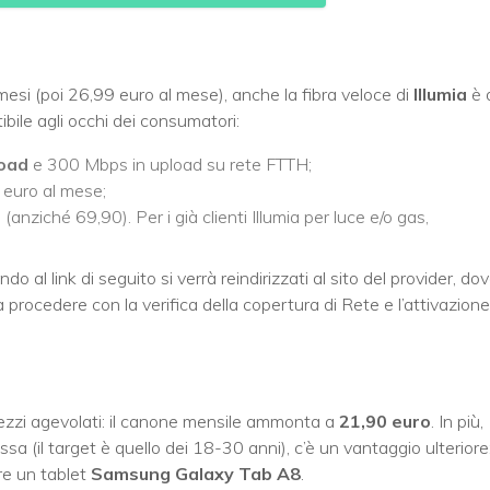
mesi (poi 26,99 euro al mese), anche la fibra veloce di
Illumia
è 
ibile agli occhi dei consumatori:
load
e 300 Mbps in upload su rete FTTH;
9 euro al mese;
anziché 69,90). Per i già clienti Illumia per luce e/o gas,
o al link di seguito si verrà reindirizzati al sito del provider, do
 procedere con la verifica della copertura di Rete e l’attivazione
 prezzi agevolati: il canone mensile ammonta a
21,90 euro
. In più,
(il target è quello dei 18-30 anni), c’è un vantaggio ulteriore
re un tablet
Samsung Galaxy Tab A8
.