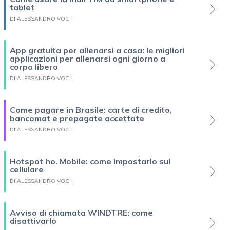
tablet
DI ALESSANDRO VOCI
App gratuita per allenarsi a casa: le migliori
applicazioni per allenarsi ogni giorno a
corpo libero
DI ALESSANDRO VOCI
Come pagare in Brasile: carte di credito,
bancomat e prepagate accettate
DI ALESSANDRO VOCI
Hotspot ho. Mobile: come impostarlo sul
cellulare
DI ALESSANDRO VOCI
Avviso di chiamata WINDTRE: come
disattivarlo