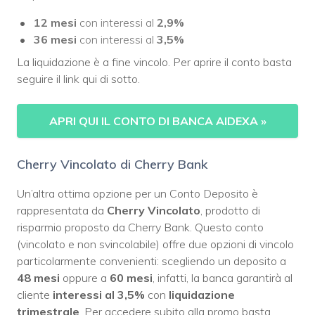
12 mesi
con interessi al
2,9%
36 mesi
con interessi al
3,5%
La liquidazione è a fine vincolo. Per aprire il conto basta
seguire il link qui di sotto.
APRI QUI IL CONTO DI BANCA AIDEXA
»
Cherry Vincolato di Cherry Bank
Un’altra ottima opzione per un Conto Deposito è
rappresentata da
Cherry Vincolato
, prodotto di
risparmio proposto da Cherry Bank. Questo conto
(vincolato e non svincolabile) offre due opzioni di vincolo
particolarmente convenienti: scegliendo un deposito a
48 mesi
oppure a
60 mesi
, infatti, la banca garantirà al
cliente
interessi al 3,5%
con
liquidazione
trimestrale
. Per accedere subito alla promo basta