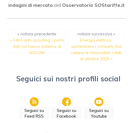
indagini di mercato
dell’
Osservatorio SOStariffe.it
« notizia precedente
notizia successiva »
«
Filtro anti-spoofing: i primi
Energia elettrica:
dati sul nuovo sistema di
aumentano i consumi ma
AGCOM
calano le rinnovabili, i dati
di ottobre 2025
»
Seguici sui nostri profili social
Seguici su
Seguici su
Seguici su
Feed RSS
Facebook
Youtube