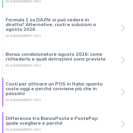
DI ALESSANDRO VOCI
Formula 1 su DAZN: si può vedere in
diretta? Alternative, costi e soluzioni a
agosto 2026
DI ALESSANDRO VOCI
Bonus condizionatore agosto 2026: come
richiederlo e quali detrazioni sono previste
DI ALESSANDRO VOCI
Costi per attivare un POS in Italia: quanto
costa oggi e perché conviene più che in
passato
DI ALESSANDRO VOCI
Differenze tra BancoPosta e PostePay:
quale scegliere e perché
DI ALESSANDRO VOCI