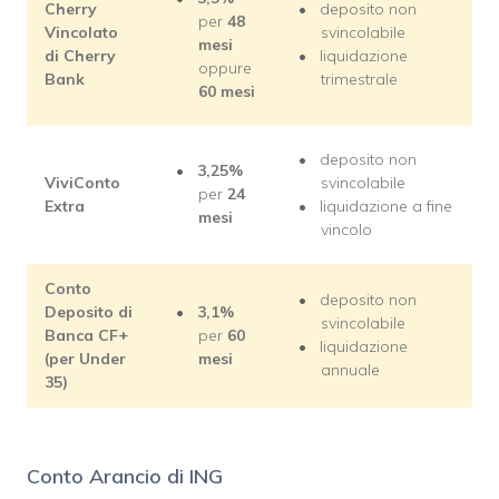
Cherry
deposito non
per
48
Vincolato
svincolabile
mesi
di Cherry
liquidazione
oppure
Bank
trimestrale
60 mesi
deposito non
3,25%
ViviConto
svincolabile
per
24
Extra
liquidazione a fine
mesi
vincolo
Conto
deposito non
Deposito di
3,1%
svincolabile
Banca CF+
per
60
liquidazione
(per Under
mesi
annuale
35)
Conto Arancio di ING