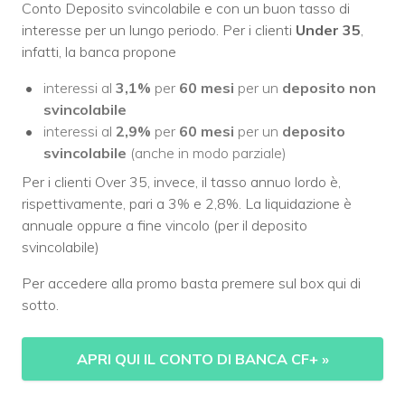
Conto Deposito svincolabile e con un buon tasso di
interesse per un lungo periodo. Per i clienti
Under 35
,
infatti, la banca propone
interessi al
3,1%
per
60
mesi
per un
deposito non
svincolabile
interessi al
2,9%
per
60 mesi
per un
deposito
svincolabile
(anche in modo parziale)
Per i clienti Over 35, invece, il tasso annuo lordo è,
rispettivamente, pari a 3% e 2,8%. La liquidazione è
annuale oppure a fine vincolo (per il deposito
svincolabile)
Per accedere alla promo basta premere sul box qui di
sotto.
APRI QUI IL CONTO DI BANCA CF+
»