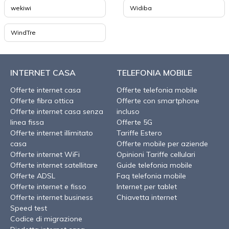
wekiwi
Widiba
WindTre
INTERNET CASA
TELEFONIA MOBILE
Offerte internet casa
Offerte telefonia mobile
Offerte fibra ottica
Offerte con smartphone
Offerte internet casa senza
incluso
linea fissa
Offerte 5G
Offerte internet illimitato
Tariffe Estero
casa
Offerte mobile per aziende
Offerte internet WiFi
Opinioni Tariffe cellulari
Offerte internet satellitare
Guide telefonia mobile
Offerte ADSL
Faq telefonia mobile
Offerte internet e fisso
Internet per tablet
Offerte internet business
Chiavetta internet
Speed test
Codice di migrazione