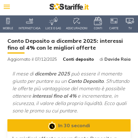
MOBILE
INTERNET CASA
LUCE E GAS
ASSICURAZIONI
CONTI
CARTE
TV
Conto Deposito a dicembre 2025: interessi
fino al 4% con le migliori offerte
Aggiornato il 07/12/2025
Conti deposito
di
Davide Raia
Il mese di
dicembre 2025
può essere il momento
giusto per puntare su un
Conto Deposito
. Sfruttando
le offerte più vantaggiose del momento è possibile
ottenere
interessi fino al 4%
e incrementare, in
sicurezza, il valore della propria liquidità. Ecco quali
sono le promo su cui puntare.
In 30 secondi