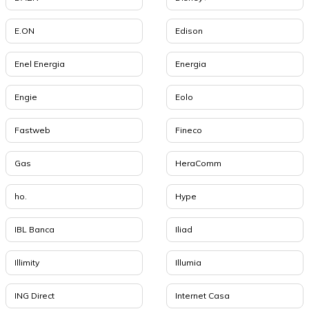
E.ON
Edison
Enel Energia
Energia
Engie
Eolo
Fastweb
Fineco
Gas
HeraComm
ho.
Hype
IBL Banca
Iliad
Illimity
Illumia
ING Direct
Internet Casa