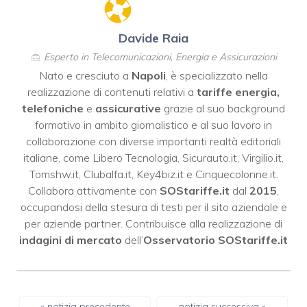
Davide Raia
Esperto in Telecomunicazioni, Energia e Assicurazioni
Nato e cresciuto a
Napoli
, è specializzato nella
realizzazione di contenuti relativi a
tariffe energia,
telefoniche
e
assicurative
grazie al suo background
formativo in ambito giornalistico e al suo lavoro in
collaborazione con diverse importanti realtà editoriali
italiane, come
Libero Tecnologia
,
Sicurauto.it
,
Virgilio.it
,
Tomshw.it
,
Clubalfa.it
,
Key4biz.it
e
Cinquecolonne.it
.
Collabora attivamente con
SOStariffe.it
dal
2015
,
occupandosi della stesura di testi per il sito aziendale e
per aziende partner. Contribuisce alla realizzazione di
indagini di mercato
dell’
Osservatorio SOStariffe.it
« notizia precedente
notizia successiva »