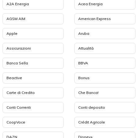
A2A Energia
Acea Energia
AGSM AIM
American Express
Apple
Aruba
Assicurazioni
Attualità
Banca Sella
BBVA
Beactive
Bonus
Carte di Credito
Che Banca!
Conti Correnti
Conti deposito
CoopVoce
Crédit Agricole
DAZN
Disney+